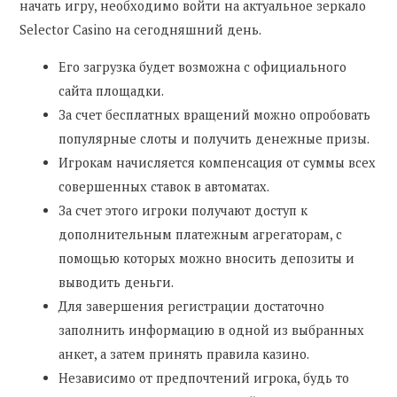
начать игру, необходимо войти на актуальное зеркало
Selector Casino на сегодняшний день.
Его загрузка будет возможна с официального
сайта площадки.
За счет бесплатных вращений можно опробовать
популярные слоты и получить денежные призы.
Игрокам начисляется компенсация от суммы всех
совершенных ставок в автоматах.
За счет этого игроки получают доступ к
дополнительным платежным агрегаторам, с
помощью которых можно вносить депозиты и
выводить деньги.
Для завершения регистрации достаточно
заполнить информацию в одной из выбранных
анкет, а затем принять правила казино.
Независимо от предпочтений игрока, будь то