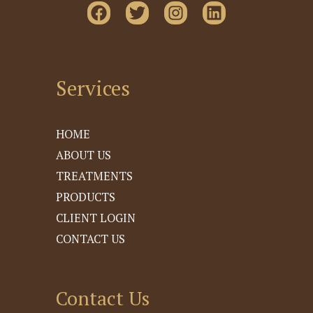
Services
HOME
ABOUT US
TREATMENTS
PRODUCTS
CLIENT LOGIN
CONTACT US
Contact Us