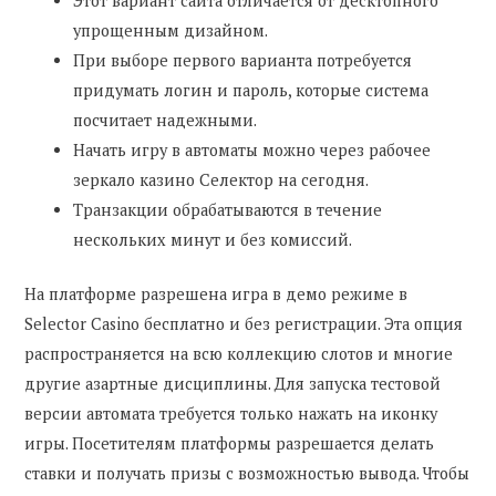
Этот вариант сайта отличается от десктопного
упрощенным дизайном.
При выборе первого варианта потребуется
придумать логин и пароль, которые система
посчитает надежными.
Начать игру в автоматы можно через рабочее
зеркало казино Селектор на сегодня.
Транзакции обрабатываются в течение
нескольких минут и без комиссий.
На платформе разрешена игра в демо режиме в
Selector Casino бесплатно и без регистрации. Эта опция
распространяется на всю коллекцию слотов и многие
другие азартные дисциплины. Для запуска тестовой
версии автомата требуется только нажать на иконку
игры. Посетителям платформы разрешается делать
ставки и получать призы с возможностью вывода. Чтобы