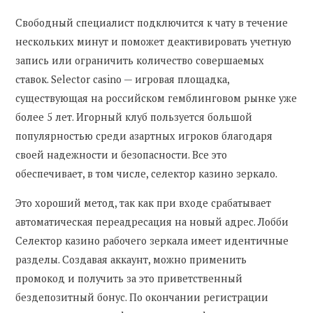
Свободный специалист подключится к чату в течение
нескольких минут и поможет деактивировать учетную
запись или ограничить количество совершаемых
ставок. Selector casino — игровая площадка,
существующая на российском гемблинговом рынке уже
более 5 лет. Игорный клуб пользуется большой
популярностью среди азартных игроков благодаря
своей надежности и безопасности. Все это
обеспечивает, в том числе, селектор казино зеркало.
Это хороший метод, так как при входе срабатывает
автоматическая переадресация на новый адрес. Лобби
Селектор казино рабочего зеркала имеет идентичные
разделы. Создавая аккаунт, можно применить
промокод и получить за это приветственный
бездепозитный бонус. По окончании регистрации