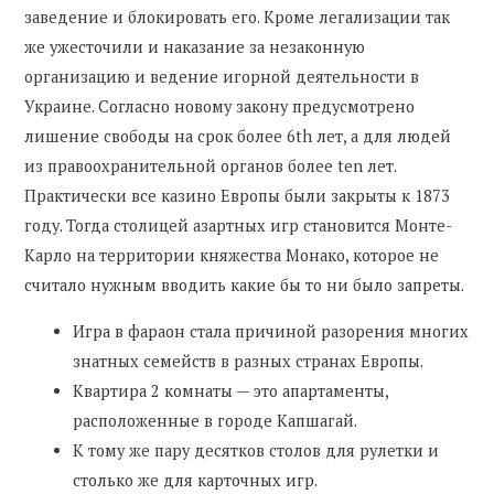
заведение и блокировать его. Кроме легализации так
же ужесточили и наказание за незаконную
организацию и ведение игорной деятельности в
Украине. Согласно новому закону предусмотрено
лишение свободы на срок более 6th лет, а для людей
из правоохранительной органов более ten лет.
Практически все казино Европы были закрыты к 1873
году. Тогда столицей азартных игр становится Монте-
Карло на территории княжества Монако, которое не
считало нужным вводить какие бы то ни было запреты.
Игра в фараон стала причиной разорения многих
знатных семейств в разных странах Европы.
Квартира 2 комнаты — это апартаменты,
расположенные в городе Капшагай.
К тому же пару десятков столов для рулетки и
столько же для карточных игр.