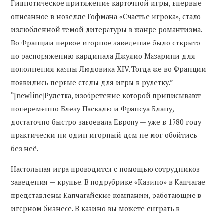
Гипнотическое притяжение карточной игры, впервые
описанное в новелле Гофмана «Счастье игрока», стало
излюбленной темой литературы в жанре романтизма.
Во Франции первое игорное заведение было открыто
по распоряжению кардинала Джулио Мазарини для
пополнения казны Людовика XIV. Тогда же во Франции
появились первые столы для игры в рулетку.”
“[newline]Рулетка, изобретение которой приписывают
попеременно Блезу Паскалю и Франсуа Блану,
достаточно быстро завоевала Европу — уже в 1780 году
практически ни один игорный дом не мог обойтись
без неё.
Настольная игра проводится с помощью сотрудников
заведения — крупье. В подрубрике «Казино» в Капчагае
представлены Капчагайские компании, работающие в
игорном бизнесе. В казино вы можете сыграть в