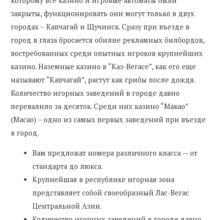
которому все казино и игровые автоматы были
закрыты, функционировать они могут только в двух
городах – Капчагай и Щучинск. Сразу при въезде в
город в глаза бросается обилие рекламных билбордов,
востребованных среди опытных игроков крупнейших
казино. Наземные казино в “Каз-Вегасе”, как его еще
называют “Капчагай”, растут как грибы после дождя.
Количество игорных заведений в городе давно
перевалило за десяток. Среди них казино “Макао”
(Macao) – одно из самых первых заведений при въезде
в город.
Вам предложат номера различного класса — от
стандарта до люкса.
Крупнейшая в республике игорная зона
представляет собой своеобразный Лас-Вегас
Центральной Азии.
Количество игорных заведений в городе давно