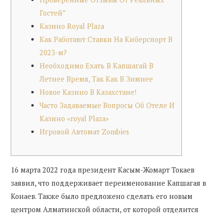
Гостей”
Казино Royal Plaza
Как Работают Ставки На Киберспорт В
2023-м?
Необходимо Ехать В Капшагай В
Летнее Время, Так Как В Зимнее
Новое Казино В Казахстане!
Часто Задаваемые Вопросы Об Отеле И
Казино «royal Plaza»
Игровой Автомат Zombies
16 марта 2022 года президент Касым-Жомарт Токаев
заявил, что поддерживает переименование Капшагая в
Конаев. Также было предложено сделать его новым
центром Алматинской области, от которой отделится