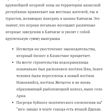
крупнейшей игорной зоны на территории казахской
республики привлекает как местных жителей, так и
туристов, желающих поиграть в казино Капчагая. Это
значит, что игроки легально посещают различные
игорные заведения в Капчагае и увозят с собой
кругленькую сумму выигрыша.
Несмотря на ужесточение законодательства,
игорный бизнес в Казахстане процветает.
На месте строительства водохранилища
изначально был расположен посёлок Или, более
человек были переселены в новый посёлок
Новоилийск, посёлок Жетыген и во вновь
образованный рыболовецкий колхоз, ныне село
Арна.
Посреди буйного экзотического озеленения на”
“юго-западе в черте города есть второй Дархан.