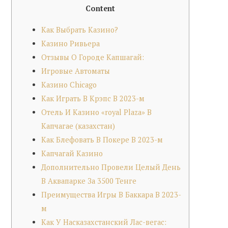
Content
Как Выбрать Казино?
Казино Ривьера
Отзывы О Городе Капшагай:
Игровые Автоматы
Казино Chicago
Как Играть В Крэпс В 2023-м
Отель И Казино «royal Plaza» В
Капчагае (казахстан)
Как Блефовать В Покере В 2023-м
Капчагай Казино
Дополнительно Провели Целый День
В Аквапарке За 3500 Тенге
Преимущества Игры В Баккара В 2023-
м
Как У Насказахстанский Лас-вегас: