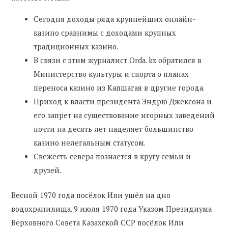
Сегодня доходы ряда крупнейших онлайн-
казино сравнимы с доходами крупных
традиционных казино.
В связи с этим журналист Orda. kz обратился в
Министерство культуры и спорта о планах
переноса казино из Капшагая в другие города.
Приход к власти президента Эндрю Джексона и
его запрет на существование игорных заведений
почти на десять лет наделяет большинство
казино нелегальным статусом.
Свежесть севера познается в кругу семьи и
друзей.
Весной 1970 года посёлок Или ушёл на дно
водохранилища. 9 июля 1970 года Указом Президиума
Верховного Совета Казахской ССР посёлок Или