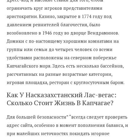
ограничить круг игроков представителями
аристократии. Казино, закрытое в 1774 году под
давлением ревнителей благочестия, было
возобновлено в 1946 году во дворце Вендраминов.
Домики с по-настоящему хорошими комнатами на
группы или семьи до четырех человек со всеми
удобствами расположены на северном побережье
Капчагайского моря. Здесь есть несколько бассейнов,
рассчитанных на разные возрастные категории,
игровая площадка, ресторан с круглосуточным баром.
Как У Насказахстанский Лас-вегас:
Сколько Стоит Жизнь В Капчагае?
Для большей безопасности” “всегда следует проверять
адрес сайта, особенно в момент пополнения баланса, и
при малейших неточностях покидать игорное