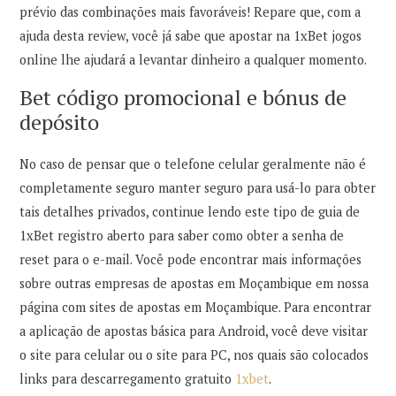
prévio das combinações mais favoráveis! Repare que, com a
ajuda desta review, você já sabe que apostar na 1xBet jogos
online lhe ajudará a levantar dinheiro a qualquer momento.
Bet código promocional e bónus de
depósito
No caso de pensar que o telefone celular geralmente não é
completamente seguro manter seguro para usá-lo para obter
tais detalhes privados, continue lendo este tipo de guia de
1xBet registro aberto para saber como obter a senha de
reset para o e-mail. Você pode encontrar mais informações
sobre outras empresas de apostas em Moçambique em nossa
página com sites de apostas em Moçambique. Para encontrar
a aplicação de apostas básica para Android, você deve visitar
o site para celular ou o site para PC, nos quais são colocados
links para descarregamento gratuito
1xbet
.