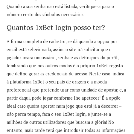
Quando a sua senha não está listada, verifique-a para o
número certo dos símbolos necessários.
Quantos 1xBet login posso ter?
A forma completa de cadastro, se dá quando a opção por
email está selecionada, assim, o site irá solicitar que o
jogador insira um usuário, senha e as definições do perfil,
lembrando que nos outros modos é o próprio 1xBet registo
que define gerar as credenciais de acesso. Neste caso, indica
à plataforma 1xBet o seu país de origem e a moeda
preferencial que pretende usar como unidade de aposta; e, a
partir daqui, pode jogar conforme lhe apetecer! É a opção
ideal caso queira apostar num jogo que está já a decorrer –
não perca tempo, faça o seu 1xBet login, e junte-se a
milhões de outros utilizadores que buscam a glória! No
entanto, mais tarde terá que introduzir todas as informações