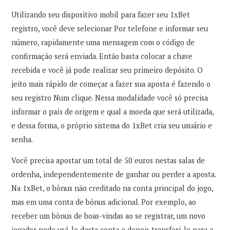
Utilizando seu dispositivo mobil para fazer seu 1xBet
registro, você deve selecionar Por telefone e informar seu
número, rapidamente uma mensagem com o código de
confirmação será enviada. Então basta colocar a chave
recebida e você já pode realizar seu primeiro depósito. O
jeito mais rápido de começar a fazer sua aposta é fazendo o
seu registro Num clique. Nessa modalidade você só precisa
informar o país de origem e qual a moeda que será utilizada,
e dessa forma, o próprio sistema do 1xBet cria seu usuário e
senha.
Você precisa apostar um total de 50 euros nestas salas de
ordenha, independentemente de ganhar ou perder a aposta.
Na 1xBet, o bônus não creditado na conta principal do jogo,
mas em uma conta de bônus adicional. Por exemplo, ao
receber um bônus de boas-vindas ao se registrar, um novo
jogador pode usá-lo desta conta e depois transferi-lo para a