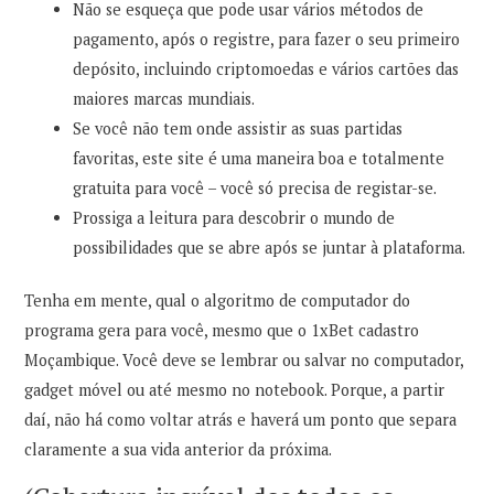
Não se esqueça que pode usar vários métodos de
pagamento, após o registre, para fazer o seu primeiro
depósito, incluindo criptomoedas e vários cartões das
maiores marcas mundiais.
Se você não tem onde assistir as suas partidas
favoritas, este site é uma maneira boa e totalmente
gratuita para você – você só precisa de registar-se.
Prossiga a leitura para descobrir o mundo de
possibilidades que se abre após se juntar à plataforma.
Tenha em mente, qual o algoritmo de computador do
programa gera para você, mesmo que o 1xBet cadastro
Moçambique. Você deve se lembrar ou salvar no computador,
gadget móvel ou até mesmo no notebook. Porque, a partir
daí, não há como voltar atrás e haverá um ponto que separa
claramente a sua vida anterior da próxima.