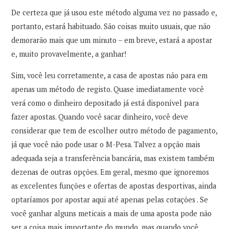
De certeza que já usou este método alguma vez no passado e,
portanto, estará habituado. São coisas muito usuais, que não
demorarão mais que um minuto – em breve, estará a apostar
e, muito provavelmente, a ganhar!
Sim, você leu corretamente, a casa de apostas não para em
apenas um método de registo. Quase imediatamente você
verá como o dinheiro depositado já está disponível para
fazer apostas. Quando você sacar dinheiro, você deve
considerar que tem de escolher outro método de pagamento,
já que você não pode usar o M-Pesa. Talvez a opção mais
adequada seja a transferência bancária, mas existem também
dezenas de outras opções. Em geral, mesmo que ignoremos
as excelentes funções e ofertas de apostas desportivas, ainda
optaríamos por apostar aqui até apenas pelas cotações . Se
você ganhar alguns meticais a mais de uma aposta pode não
ser a coisa mais importante do mundo, mas quando você