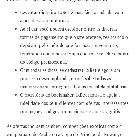
Levantar dinheiro 1xBet é mais fácil a cada dia com
ajuda dessas plataformas.
Ao clicar, você poderá escolher entre as diversas
formas de pagamento que o site oferece, realizando o
depósito pelo método que for mais conveniente,
lembrando que é nesta etapa que você recebe o bônus
do código promocional.
Com todas as dicas, se cadastrar 1xBet é agora um
processo descomplicado, e você sabe todas as
maneiras para conseguir o bônus inicial da plataforma.
O escritório do bookmaker 1xBet motiva e apoia a
fidelidade dos seus clientes com ofertas interessantes,
promoções, códigos promocionais e apostas grátis.
As ofertas incluem também competições exóticas como o
campeonato de Aruba ou a Copa do Príncipe do Kuwait, e