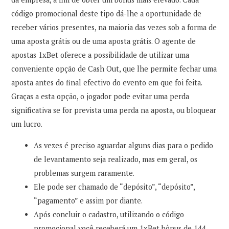
código promocional deste tipo dá-lhe a oportunidade de
receber vários presentes, na maioria das vezes sob a forma de
uma aposta grátis ou de uma aposta grátis. O agente de
apostas 1xBet oferece a possibilidade de utilizar uma
conveniente opção de Cash Out, que lhe permite fechar uma
aposta antes do final efectivo do evento em que foi feita.
Graças a esta opção, o jogador pode evitar uma perda
significativa se for prevista uma perda na aposta, ou bloquear
um lucro.
As vezes é preciso aguardar alguns dias para o pedido
de levantamento seja realizado, mas em geral, os
problemas surgem raramente.
Ele pode ser chamado de “depósito”, “depósito”,
“pagamento” e assim por diante.
Após concluir o cadastro, utilizando o código
promocional você receberá um 1xBet bônus de 144