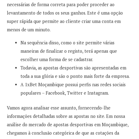
necessárias de forma correta para poder proceder ao
levantamento de todos os seus ganhos. Este é uma opção
super rápida que permite ao cliente criar uma conta em
menos de um minuto.
Na sequência disso, como o site permite várias
maneiras de finalizar o registo, terá apenas que
escolher uma forma de se cadastrar.
Todavia, as apostas desportivas são apresentadas em
toda a sua glória e são o ponto mais forte da empresa.
A 1xBet Moçambique possui perfis nas redes sociais
populares – Facebook, Twitter e Instagram.
Vamos agora analisar esse assunto, fornecendo-lhe
informações detalhadas sobre as apostas no site. Em nossa
análise do mercado de apostas desportivas em Moçambique,
chegamos à conclusão categórica de que as cotações da