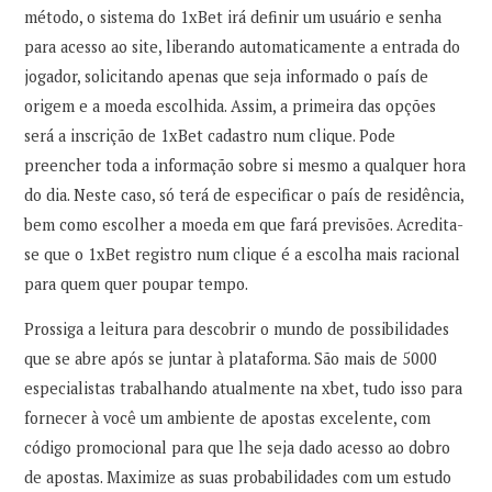
método, o sistema do 1xBet irá definir um usuário e senha
para acesso ao site, liberando automaticamente a entrada do
jogador, solicitando apenas que seja informado o país de
origem e a moeda escolhida. Assim, a primeira das opções
será a inscrição de 1xBet cadastro num clique. Pode
preencher toda a informação sobre si mesmo a qualquer hora
do dia. Neste caso, só terá de especificar o país de residência,
bem como escolher a moeda em que fará previsões. Acredita-
se que o 1xBet registro num clique é a escolha mais racional
para quem quer poupar tempo.
Prossiga a leitura para descobrir o mundo de possibilidades
que se abre após se juntar à plataforma. São mais de 5000
especialistas trabalhando atualmente na xbet, tudo isso para
fornecer à você um ambiente de apostas excelente, com
código promocional para que lhe seja dado acesso ao dobro
de apostas. Maximize as suas probabilidades com um estudo