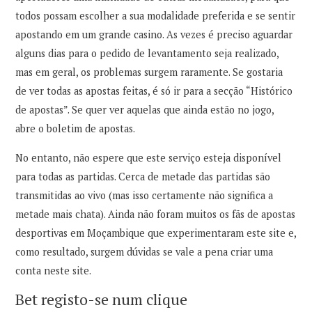
todos possam escolher a sua modalidade preferida e se sentir
apostando em um grande casino. As vezes é preciso aguardar
alguns dias para o pedido de levantamento seja realizado,
mas em geral, os problemas surgem raramente. Se gostaria
de ver todas as apostas feitas, é só ir para a secção “Histórico
de apostas”. Se quer ver aquelas que ainda estão no jogo,
abre o boletim de apostas.
No entanto, não espere que este serviço esteja disponível
para todas as partidas. Cerca de metade das partidas são
transmitidas ao vivo (mas isso certamente não significa a
metade mais chata). Ainda não foram muitos os fãs de apostas
desportivas em Moçambique que experimentaram este site e,
como resultado, surgem dúvidas se vale a pena criar uma
conta neste site.
Bet registo-se num clique