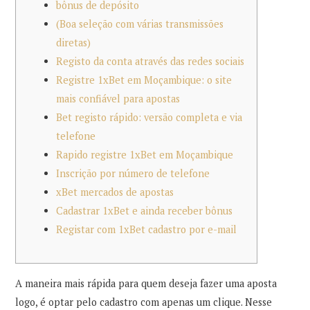
bônus de depósito
(Boa seleção com várias transmissões
diretas)
Registo da conta através das redes sociais
Registre 1xBet em Moçambique: o site
mais confiável para apostas
Bet registo rápido: versão completa e via
telefone
Rapido registre 1xBet em Moçambique
Inscrição por número de telefone
xBet mercados de apostas
Cadastrar 1xBet e ainda receber bônus
Registar com 1xBet cadastro por e-mail
A maneira mais rápida para quem deseja fazer uma aposta
logo, é optar pelo cadastro com apenas um clique. Nesse