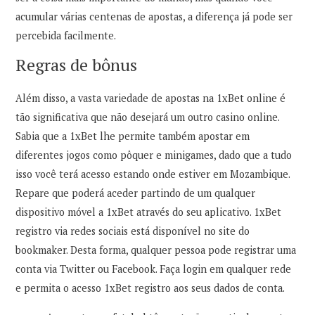
acumular várias centenas de apostas, a diferença já pode ser
percebida facilmente.
Regras de bônus
Além disso, a vasta variedade de apostas na 1xBet online é
tão significativa que não desejará um outro casino online.
Sabia que a 1xBet lhe permite também apostar em
diferentes jogos como pôquer e minigames, dado que a tudo
isso você terá acesso estando onde estiver em Mozambique.
Repare que poderá aceder partindo de um qualquer
dispositivo móvel a 1xBet através do seu aplicativo. 1xBet
registro via redes sociais está disponível no site do
bookmaker. Desta forma, qualquer pessoa pode registrar uma
conta via Twitter ou Facebook. Faça login em qualquer rede
e permita o acesso 1xBet registro aos seus dados de conta.