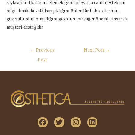
sayfasını dikkatle incelemek gerekir. Ayrıca canlı destekten
bilgi almak da kafa karışıklığını önler. Bir bahis sitesinin
güvenilir olup olmadığını gösteren bir diğer önemli unsur da
müşteri desteğidir.
Post
←
Previous
Next Post
→
navigation
Post