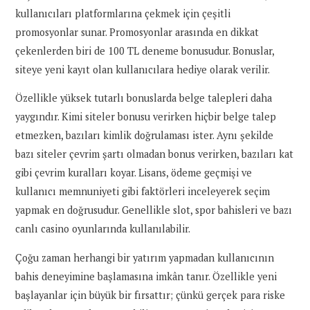
kullanıcıları platformlarına çekmek için çeşitli
promosyonlar sunar. Promosyonlar arasında en dikkat
çekenlerden biri de 100 TL deneme bonusudur. Bonuslar,
siteye yeni kayıt olan kullanıcılara hediye olarak verilir.
Özellikle yüksek tutarlı bonuslarda belge talepleri daha
yaygındır. Kimi siteler bonusu verirken hiçbir belge talep
etmezken, bazıları kimlik doğrulaması ister. Aynı şekilde
bazı siteler çevrim şartı olmadan bonus verirken, bazıları kat
gibi çevrim kuralları koyar. Lisans, ödeme geçmişi ve
kullanıcı memnuniyeti gibi faktörleri inceleyerek seçim
yapmak en doğrusudur. Genellikle slot, spor bahisleri ve bazı
canlı casino oyunlarında kullanılabilir.
Çoğu zaman herhangi bir yatırım yapmadan kullanıcının
bahis deneyimine başlamasına imkân tanır. Özellikle yeni
başlayanlar için büyük bir fırsattır; çünkü gerçek para riske