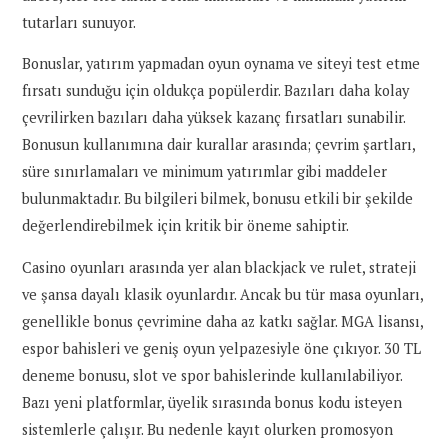
tutarları sunuyor.
Bonuslar, yatırım yapmadan oyun oynama ve siteyi test etme
fırsatı sunduğu için oldukça popülerdir. Bazıları daha kolay
çevrilirken bazıları daha yüksek kazanç fırsatları sunabilir.
Bonusun kullanımına dair kurallar arasında; çevrim şartları,
süre sınırlamaları ve minimum yatırımlar gibi maddeler
bulunmaktadır. Bu bilgileri bilmek, bonusu etkili bir şekilde
değerlendirebilmek için kritik bir öneme sahiptir.
Casino oyunları arasında yer alan blackjack ve rulet, strateji
ve şansa dayalı klasik oyunlardır. Ancak bu tür masa oyunları,
genellikle bonus çevrimine daha az katkı sağlar. MGA lisansı,
espor bahisleri ve geniş oyun yelpazesiyle öne çıkıyor. 30 TL
deneme bonusu, slot ve spor bahislerinde kullanılabiliyor.
Bazı yeni platformlar, üyelik sırasında bonus kodu isteyen
sistemlerle çalışır. Bu nedenle kayıt olurken promosyon