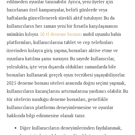
edilmeden oyunlar tanınabilir. Ayrıca, yeni üyeler için
hazırlanan özel kampanyalar, belirli günlerde veya
haftalarda güncellenerek sürekli aktif tutuluyor. Bu da
kullanıcıların her zaman yeni bir fırsatla karşılaşmasını
mümkün kılıyor.
50 tl deneme bonusu
mobil uyumlu bahis
platformları, kullanıcılarına tablet ve cep telefonları
üzerinden kolayca giriş yapma, bonusları aktive etme ve
oyunlara katılma şansı sunuyor. Bu sayede kullanıcılar,
yolculukta, işte veya dışarıda oldukları zamanlarda bile
bonusları kullanarak gerçek oyun tecrübesi yaşayabiliyorlar.
2025 deneme bonusu siteleri arasında doğru seçimi yapmak,
kullanıcıların kazançlarını artırmalarına yardımcı olabilir. Bu
tür sitelerin sunduğu deneme bonusları, genellikle
kullanıcıların platformu deneyimlemesine ve oyunlar
hakkında bilgi edinmesine olanak tanır.
Diğer kullanıcıların deneyimlerinden faydalanmak,