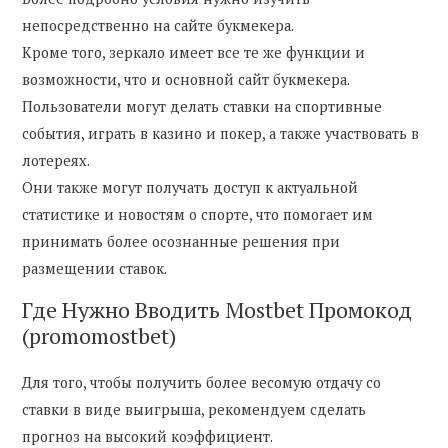
непосредственно на сайте букмекера.
Кроме того, зеркало имеет все те же функции и
возможности, что и основной сайт букмекера.
Пользователи могут делать ставки на спортивные
события, играть в казино и покер, а также участвовать в
лотереях.
Они также могут получать доступ к актуальной
статистике и новостям о спорте, что помогает им
принимать более осознанные решения при
размещении ставок.
Где Нужно Вводить Mostbet Промокод
(promomostbet)
Для того, чтобы получить более весомую отдачу со
ставки в виде выигрыша, рекомендуем сделать
прогноз на высокий коэффициент.