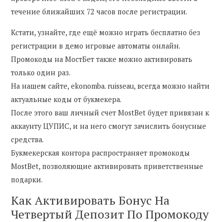
течение ближайших 72 часов после регистрации.
Кстати, узнайте, где ещё можно играть бесплатно без
регистрации в демо игровые автоматы онлайн.
Промокоды на МостБет также можно активировать
только один раз.
На нашем сайте, ekonomba. ruisseau, всегда можно найти
актуальные коды от букмекера.
После этого ваш личный счет MostBet будет привязан к
аккаунту ЦУПИС, и на него смогут зачислить бонусные
средства.
Букмекерская контора распространяет промокоды
MostBet, позволяющие активировать приветственные
подарки.
Как Активировать Бонус На
Четвертый Депозит По Промокоду