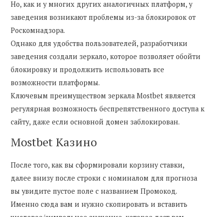
Но, как и у многих других аналогичных платформ, у
заведения возникают проблемы из-за блокировок от
Роскомнадзора.
Однако для удобства пользователей, разработчики
заведения создали зеркало, которое позволяет обойти
блокировку и продолжить использовать все
возможности платформы.
Ключевым преимуществом зеркала Mostbet является
регулярная возможность беспрепятственного доступа к
сайту, даже если основной домен заблокирован.
Mostbet Казино
После того, как вы сформировали корзину ставки,
далее внизу после строки с номиналом для прогноза
вы увидите пустое поле с названием Промокод.
Именно сюда вам и нужно скопировать и вставить