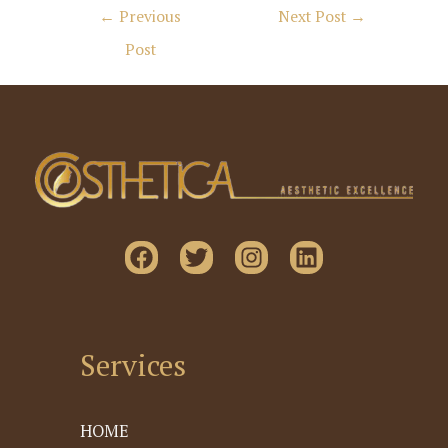
Post
←
Previous
Next Post
→
navigation
Post
Services
HOME