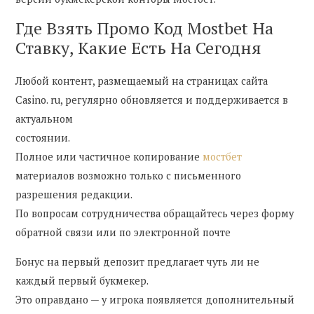
Где Взять Промо Код Mostbet На
Ставку, Какие Есть На Сегодня
Любой контент, размещаемый на страницах сайта
Сasino. ru, регулярно обновляется и поддерживается в
актуальном
состоянии.
Полное или частичное копирование
мостбет
материалов возможно только с письменного
разрешения редакции.
По вопросам сотрудничества обращайтесь через форму
обратной связи или по электронной почте
Бонус на первый депозит предлагает чуть ли не
каждый первый букмекер.
Это оправдано — у игрока появляется дополнительный