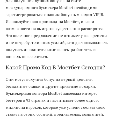
Для получения лучших бонусов на сайте
международного букмекера Mostbet необходимо
зарегистрироваться с нашим бонусным кодом VIPJB.
Используйте наш промокод на Мостбет, и ваши
возможности на выигрыш существенно расширятся.
Это полезное предложение не отнимет у вас времени
и не потребует лишних усилий, зато даст возможность
получить дополнительные шансы разбогатеть и
вдоволь повеселиться.
Какой Промо Код В Мостбет Сегодня?
Они могут получить бонус на первый депозит,
бесплатные ставки и другие приятные подарки.
Букмекерская контора Mostbet завоевала интерес
беттеров в 93 странах и насчитывает более одного
миллиона игроков, которые уже успели сделать свою
ставку на серию событий, предлагаемых компанией.