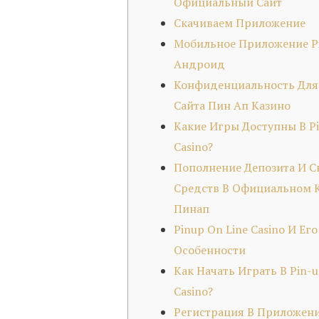
Официальный Сайт
Скачиваем Приложение
Мобильное Приложение P
Андроид
Конфиденциальность Для
Сайта Пин Ап Казино
Какие Игры Доступны В P
Casino?
Пополнение Депозита И С
Средств В Официальном 
Пинап
Pinup On Line Casino И Его
Особенности
Как Начать Играть В Pin-
Casino?
Регистрация В Приложен