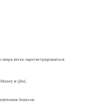
го мира легко зарегистрироваться
Money и Qiwi.
олучения бонусов.