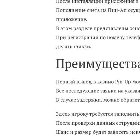
После инсталляции приложения в 
Пополнение счета на Пин-Ап осущ
приложение.
В этом разделе представлены осн
При регистрации по номеру телеф
делать ставки.
Преимущества
Первый вывод в казино Pin-Up мож
Все последующие заявки на указан
В случае задержки, можно обрати
Здесь игроку требуется заполнить
После проверки данных сотрудник
Шанс и размер будет зависеть иск