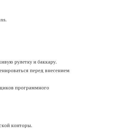
ns.
ивую рулетку и баккару.
ренироваться перед внесением
вщиков программного
ской конторы.