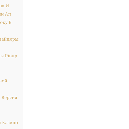
ию И
ин Ап
оку В
вайдеры
ы Pinup
вой
 Версия
 Казино