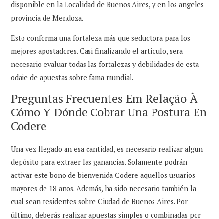
disponible en la Localidad de Buenos Aires, y en los angeles
provincia de Mendoza.
Esto conforma una fortaleza más que seductora para los
mejores apostadores. Casi finalizando el artículo, sera
necesario evaluar todas las fortalezas y debilidades de esta
odaie de apuestas sobre fama mundial.
Preguntas Frecuentes Em Relação À
Cómo Y Dónde Cobrar Una Postura En
Codere
Una vez llegado an esa cantidad, es necesario realizar algun
depósito para extraer las ganancias. Solamente podrán
activar este bono de bienvenida Codere aquellos usuarios
mayores de 18 años. Además, ha sido necesario también la
cual sean residentes sobre Ciudad de Buenos Aires. Por
último, deberás realizar apuestas simples o combinadas por