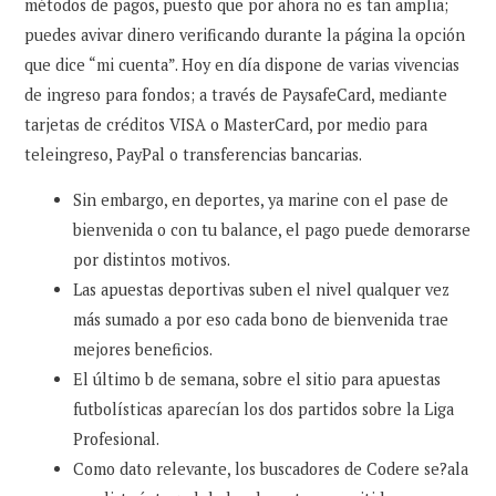
métodos de pagos, puesto que por ahora no es tan amplia;
puedes avivar dinero verificando durante la página la opción
que dice “mi cuenta”. Hoy en día dispone de varias vivencias
de ingreso para fondos; a través de PaysafeCard, mediante
tarjetas de créditos VISA o MasterCard, por medio para
teleingreso, PayPal o transferencias bancarias.
Sin embargo, en deportes, ya marine con el pase de
bienvenida o con tu balance, el pago puede demorarse
por distintos motivos.
Las apuestas deportivas suben el nivel qualquer vez
más sumado a por eso cada bono de bienvenida trae
mejores beneficios.
El último b de semana, sobre el sitio para apuestas
futbolísticas aparecían los dos partidos sobre la Liga
Profesional.
Como dato relevante, los buscadores de Codere se?ala