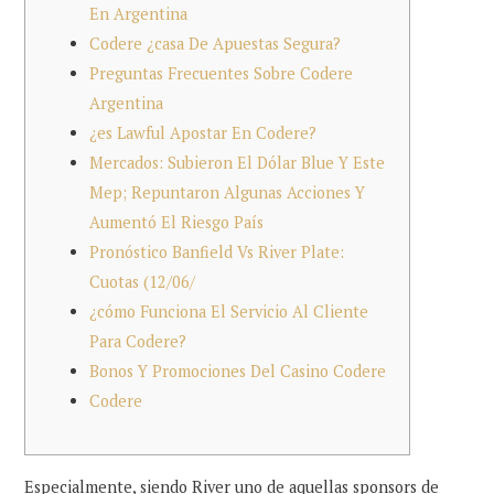
En Argentina
Codere ¿casa De Apuestas Segura?
Preguntas Frecuentes Sobre Codere
Argentina
¿es Lawful Apostar En Codere?
Mercados: Subieron El Dólar Blue Y Este
Mep; Repuntaron Algunas Acciones Y
Aumentó El Riesgo País
Pronóstico Banfield Vs River Plate:
Cuotas (12/06/
¿cómo Funciona El Servicio Al Cliente
Para Codere?
Bonos Y Promociones Del Casino Codere
Codere
Especialmente, siendo River uno de aquellas sponsors de