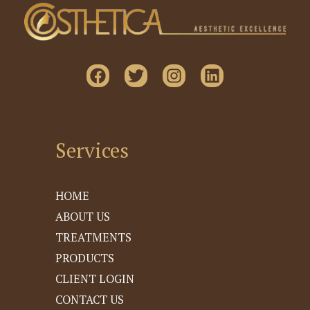
Services
HOME
ABOUT US
TREATMENTS
PRODUCTS
CLIENT LOGIN
CONTACT US