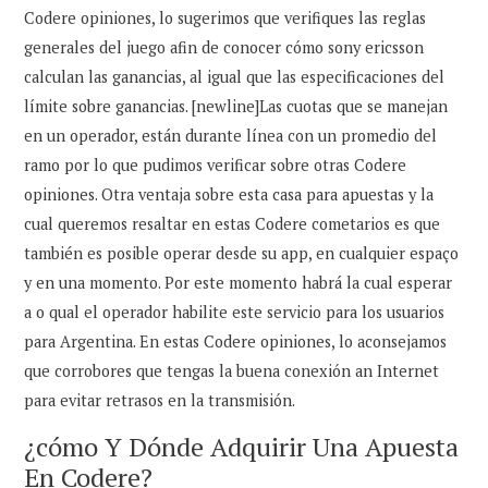
Codere opiniones, lo sugerimos que verifiques las reglas
generales del juego afin de conocer cómo sony ericsson
calculan las ganancias, al igual que las especificaciones del
límite sobre ganancias. [newline]Las cuotas que se manejan
en un operador, están durante línea con un promedio del
ramo por lo que pudimos verificar sobre otras Codere
opiniones. Otra ventaja sobre esta casa para apuestas y la
cual queremos resaltar en estas Codere cometarios es que
también es posible operar desde su app, en cualquier espaço
y en una momento. Por este momento habrá la cual esperar
a o qual el operador habilite este servicio para los usuarios
para Argentina. En estas Codere opiniones, lo aconsejamos
que corrobores que tengas la buena conexión an Internet
para evitar retrasos en la transmisión.
¿cómo Y Dónde Adquirir Una Apuesta
En Codere?