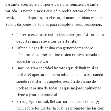
bastante aceptable y dispone para una temática bastante
variada. Es notable saber que, sólo podés activar el bono
realizando el depósito, en el caso, el monto mínimo es para
$500 y disponés de 30 días para completar essa promoción.
Por esto exacto, te extendemos mis pronósticos de los
deportes más relevantes de este site.
Ofrece juegos de casino con generadores sobre
números aleatorios, online casino en vivo sumado a
apuestas deportivas.
Hay una gran cantidad factores que delimitan si es
facil o k9 apostar en cierta odaie de apuestas, cuando
siendo realistas, los angeles sección de casino de
Codere sera una de todas las que mejores opiniones
tiene a jerarquia mundial.
En su página oficial, Betwarrior menciona el happy
hour sobre los martes la cual les promete the las cien