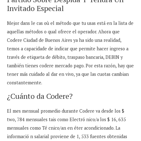
Invitado Especial
Mejor dans le cas où el método que tu usas está en la lista de
aquellas métodos o qual ofrece el operador. Ahora que
Codere Ciudad de Buenos Aires ya ha sido una realidad,
temos a capacidade de indicar que permite hacer ingreso a
través de etiqueta de débito, traspaso bancaria, DEBIN y
también tienes codere mercado pago. Por esta razón, hay que
tener más cuidado al dar en vivo, ya que las cuotas cambian
constantemente.
¿Cuánto da Codere?
El mes mensual promedio durante Codere va desde los $
two, 784 mensuales tais como Electró nico/a los $ 16, 635
mensuales como Té cnico/an en éter acondicionado. La
informació n salarial proviene de 1, 533 fuentes obtenidas