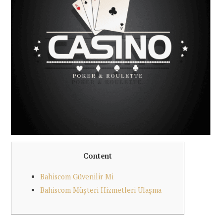
Content
Bahiscom Güvenilir Mi
Bahiscom Müşteri Hizmetleri Ulaşma