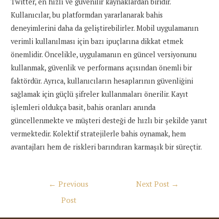
Twitter, en hızlı ve güvenilir kaynaklardan biridir.
Kullanıcılar, bu platformdan yararlanarak bahis
deneyimlerini daha da geliştirebilirler. Mobil uygulamanın
verimli kullanılması için bazı ipuçlarına dikkat etmek
önemlidir. Öncelikle, uygulamanın en güncel versiyonunu
kullanmak, güvenlik ve performans açısından önemli bir
faktördür. Ayrıca, kullanıcıların hesaplarının güvenliğini
sağlamak için güçlü şifreler kullanmaları önerilir. Kayıt
işlemleri oldukça basit, bahis oranları anında
güncellenmekte ve müşteri desteği de hızlı bir şekilde yanıt
vermektedir. Kolektif stratejilerle bahis oynamak, hem
avantajları hem de riskleri barındıran karmaşık bir süreçtir.
Post
←
Previous
Next Post
→
navigation
Post