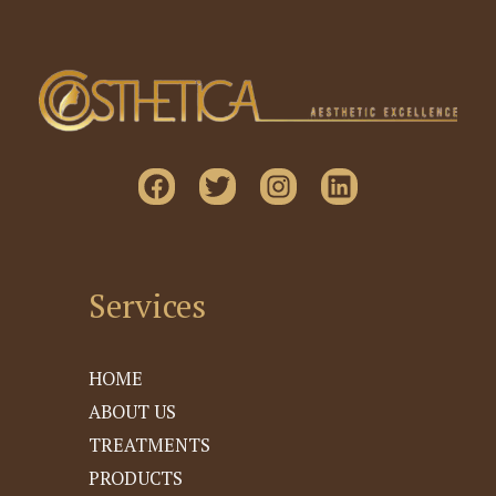
Services
HOME
ABOUT US
TREATMENTS
PRODUCTS