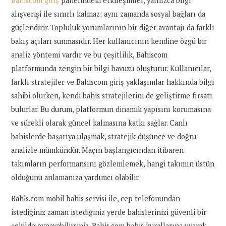
Bahiscom giriş
panelindeki etkileşimler, yalnızca bilgi
alışverişi ile sınırlı kalmaz; aynı zamanda sosyal bağları da
güçlendirir. Topluluk yorumlarının bir diğer avantajı da farklı
bakış açıları sunmasıdır. Her kullanıcının kendine özgü bir
analiz yöntemi vardır ve bu çeşitlilik, Bahiscom
platformunda zengin bir bilgi havuzu oluşturur. Kullanıcılar,
farklı stratejiler ve Bahiscom giriş yaklaşımlar hakkında bilgi
sahibi olurken, kendi bahis stratejilerini de geliştirme fırsatı
bulurlar. Bu durum, platformun dinamik yapısını korumasına
ve sürekli olarak güncel kalmasına katkı sağlar. Canlı
bahislerde başarıya ulaşmak, stratejik düşünce ve doğru
analizle mümkündür. Maçın başlangıcından itibaren
takımların performansını gözlemlemek, hangi takımın üstün
olduğunu anlamanıza yardımcı olabilir.
Bahi̇s.com mobil bahis servisi ile, cep telefonundan
istediğiniz zaman istediğiniz yerde bahislerinizi güvenli bir
şekilde oynayabilirsiniz. Bahis.com bahis kurallarına uyarak