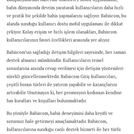
bahis dünyasında devrim yaratarak kullanıcıların daha hızlı
ve pratik bir şekilde bahis yapmalarını sağlıyor. Bahiscom, bu
alanda sunduğu kullanıcı dostu mobil uygulaması ile dikkat
çekiyor. Kolay erişim ve hızlı işlem olanakları, Bahiscom
kullanıcılarının favori özellikleri arasında yer alıyor.
Bahiscom’un sağladığı iletişim bilgileri sayesinde, her zaman
destek almanız mümkündür. Kullanıcıların temel
sorunlarına anında cevap verilmesi için iletişim yöntemleri
sürekli güncellenmektedir. Bahiscom Giriş kullanıcıları,
çeşitli bonus türleri ile yatırım yapabilir ve kazançlarını
artırabilir. Unutmayın ki, her promosyon kodunun kendine
has kuralları ve koşulları bulunmaktadır.
Bu yönüyle Bahiscom, bahis deneyimini daha keyifli ve
sorunsuz hale getirmeyi amaçlamaktadır. Bahiscom,
kullanıcılarına sunduğu canlı destek hizmeti ile her türlü