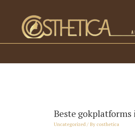
Skip
to
content
Beste gokplatforms 
Uncategorized
/ By
costhetica