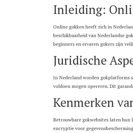
Inleiding: Onl
Online gokken heeft zich in Nederlan
beschikbaarheid van Nederlandse gokw
beginners en ervaren gokers zijn vei
Juridische Asp
In Nederland worden gokplatforms st
voldoen mogen opereren. Dit garandeer
Kenmerken van
Betrouwbare gokwebsites laten hun li
encryptie voor gegevensbescherming 