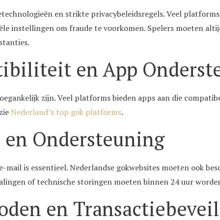
etechnologieën en strikte privacybeleidsregels. Veel platform
e instellingen om fraude te voorkomen. Spelers moeten altijd
stanties.
ibiliteit en App Onderst
gankelijk zijn. Veel platforms bieden apps aan die compatibe
zie
Nederland’s top gok platforms
.
e en Ondersteuning
f e-mail is essentieel. Nederlandse gokwebsites moeten ook bes
talingen of technische storingen moeten binnen 24 uur worde
oden en Transactiebeveil