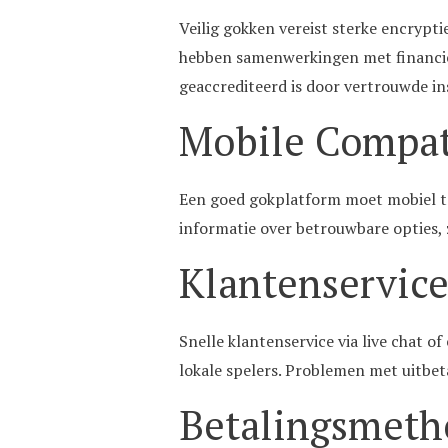
Veilig gokken vereist sterke encrypti
hebben samenwerkingen met financiël
geaccrediteerd is door vertrouwde in
Mobile Compat
Een goed gokplatform moet mobiel toe
informatie over betrouwbare opties, 
Klantenservic
Snelle klantenservice via live chat o
lokale spelers. Problemen met uitbe
Betalingsmeth