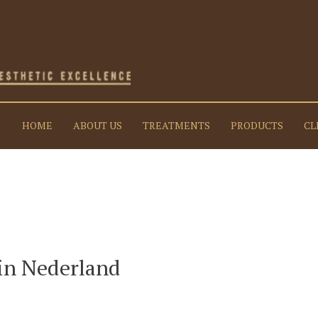
HOME
ABOUT US
TREATMENTS
PRODUCTS
CL
in Nederland