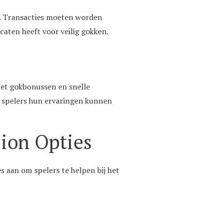
s. Transacties moeten worden
caten heeft voor veilig gokken.
met gokbonussen en snelle
r spelers hun ervaringen kunnen
ion Opties
s aan om spelers te helpen bij het