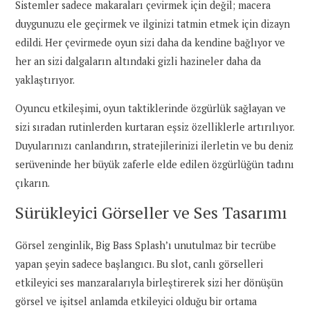
Sistemler sadece makaraları çevirmek için değil; macera
duygunuzu ele geçirmek ve ilginizi tatmin etmek için dizayn
edildi. Her çevirmede oyun sizi daha da kendine bağlıyor ve
her an sizi dalgaların altındaki gizli hazineler daha da
yaklaştırıyor.
Oyuncu etkileşimi, oyun taktiklerinde özgürlük sağlayan ve
sizi sıradan rutinlerden kurtaran eşsiz özelliklerle artırılıyor.
Duyularınızı canlandırın, stratejilerinizi ilerletin ve bu deniz
serüveninde her büyük zaferle elde edilen özgürlüğün tadını
çıkarın.
Sürükleyici Görseller ve Ses Tasarımı
Görsel zenginlik, Big Bass Splash’ı unutulmaz bir tecrübe
yapan şeyin sadece başlangıcı. Bu slot, canlı görselleri
etkileyici ses manzaralarıyla birleştirerek sizi her dönüşün
görsel ve işitsel anlamda etkileyici olduğu bir ortama