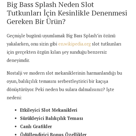
Big Bass Splash Neden Slot
Tutkunları İçin Kesinlikle Denenmesi
Gereken Bir Ürün?
Geçmişle bugünü uyumlamak Big Bass Splash’in özünü
yakalarken, onu sizin gibi
en.wikipedia.org
slot tutkunları
için gerçekten özgün kılan şey sunduğu benzersiz
deneyimdir.
Nostalji ve modern slot mekaniklerinin harmanlandığı bu
oyun, balıkçılık temasını serbestleştirici bir kaçışa
dönüştürüyor. Peki neden bu sulara dalmalısınız? İşte
nedeni:
Etkileyici Slot Mekanikleri
Sürükleyici Balıkçılık Teması
Canlı Grafikler
Ödüllendirici Bonus Özellikler