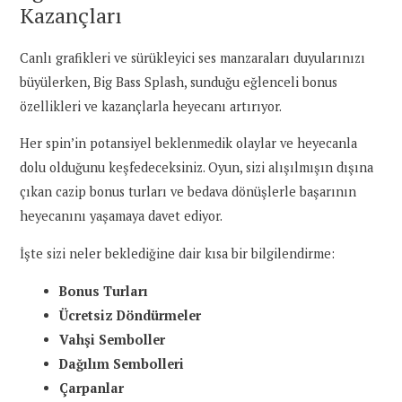
Kazançları
Canlı grafikleri ve sürükleyici ses manzaraları duyularınızı
büyülerken, Big Bass Splash, sunduğu eğlenceli bonus
özellikleri ve kazançlarla heyecanı artırıyor.
Her spin’in potansiyel beklenmedik olaylar ve heyecanla
dolu olduğunu keşfedeceksiniz. Oyun, sizi alışılmışın dışına
çıkan cazip bonus turları ve bedava dönüşlerle başarının
heyecanını yaşamaya davet ediyor.
İşte sizi neler beklediğine dair kısa bir bilgilendirme:
Bonus Turları
Ücretsiz Döndürmeler
Vahşi Semboller
Dağılım Sembolleri
Çarpanlar