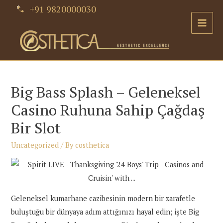
Skip
+91 9820000030
to
Main
content
Men
Big Bass Splash – Geleneksel
Casino Ruhuna Sahip Çağdaş
Bir Slot
Uncategorized
/ By
costhetica
Geleneksel kumarhane cazibesinin modern bir zarafetle
buluştuğu bir dünyaya adım attığınızı hayal edin; işte Big