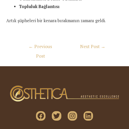
Topluluk Bağlantısı
Artık şüpheleri bir kenara bırakmanın zamanı geldi.
Post
←
Previous
Next Post
→
navigation
Post