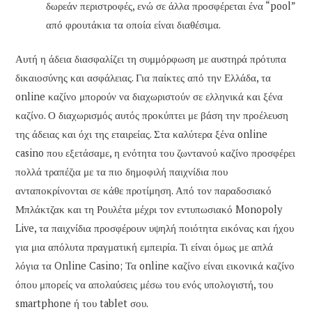
δωρεάν περιστροφές, ενώ σε άλλα προσφέρεται ένα “pool”
από φρουτάκια τα οποία είναι διαθέσιμα.
Αυτή η άδεια διασφαλίζει τη συμμόρφωση με αυστηρά πρότυπα
δικαιοσύνης και ασφάλειας. Για παίκτες από την Ελλάδα, τα
online καζίνο μπορούν να διαχωριστούν σε ελληνικά και ξένα
καζίνο. Ο διαχωρισμός αυτός προκύπτει με βάση την προέλευση
της άδειας και όχι της εταιρείας. Στα καλύτερα ξένα online
casino που εξετάσαμε, η ενότητα του ζωντανού καζίνο προσφέρει
πολλά τραπέζια με τα πιο δημοφιλή παιχνίδια που
ανταποκρίνονται σε κάθε προτίμηση. Από τον παραδοσιακό
Μπλάκτζακ και τη Ρουλέτα μέχρι τον εντυπωσιακό Monopoly
Live, τα παιχνίδια προσφέρουν υψηλή ποιότητα εικόνας και ήχου
για μια απόλυτα πραγματική εμπειρία. Τι είναι όμως με απλά
λόγια τα Online Casino; Τα online καζίνο είναι εικονικά καζίνο
όπου μπορείς να απολαύσεις μέσω του ενός υπολογιστή, του
smartphone ή του tablet σου.