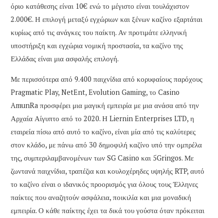
όριο κατάθεσης είναι 10€ ενώ το μέγιστο είναι τουλάχιστον
2.000€. Η επιλογή μεταξύ εγχώριων και ξένων καζίνο εξαρτάται
κυρίως από τις ανάγκες του παίκτη. Αν προτιμάτε ελληνική
υποστήριξη και εγχώρια νομική προστασία, τα καζίνο της
Ελλάδας είναι μια ασφαλής επιλογή.
Με περισσότερα από 9.400 παιχνίδια από κορυφαίους παρόχους
Pragmatic Play, NetEnt, Evolution Gaming, το Casino
AmunRa προσφέρει μια μαγική εμπειρία με μια ανάσα από την
Αρχαία Αίγυπτο από το 2020. Η Liernin Enterprises LTD, η
εταιρεία πίσω από αυτό το καζίνο, είναι μία από τις καλύτερες
στον κλάδο, με πάνω από 30 δημοφιλή καζίνο υπό την ομπρέλα
της, συμπεριλαμβανομένων των SG Casino και 5Gringos. Με
ζωντανά παιχνίδια, τραπέζια και κουλοχέρηδες υψηλής RTP, αυτό
το καζίνο είναι ο ιδανικός προορισμός για όλους τους Έλληνες
παίκτες που αναζητούν ασφάλεια, ποικιλία και μια μοναδική
εμπειρία. Ο κάθε παίκτης έχει τα δικά του γούστα όταν πρόκειται