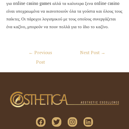
για online casino games αλλά τα καλυτερα ξενα online casino
είναι υποχρεωμένα να ικανοποιούν όλα τα γούστα και όλους τους
παίκτες. Οι πάροχοι λογισμικού με τους οποίους συνεργάζεται
ένα καζίνο, μπορούν να πουν πολλά για το ίδιο το καζίνο.
Post
←
Previous
Next Post
→
navigation
Post