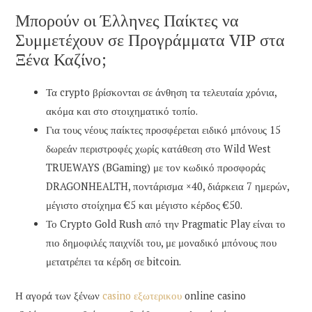
Μπορούν οι Έλληνες Παίκτες να
Συμμετέχουν σε Προγράμματα VIP στα
Ξένα Καζίνο;
Τα crypto βρίσκονται σε άνθηση τα τελευταία χρόνια,
ακόμα και στο στοιχηματικό τοπίο.
Για τους νέους παίκτες προσφέρεται ειδικό μπόνους 15
δωρεάν περιστροφές χωρίς κατάθεση στο Wild West
TRUEWAYS (BGaming) με τον κωδικό προσφοράς
DRAGONHEALTH, ποντάρισμα ×40, διάρκεια 7 ημερών,
μέγιστο στοίχημα €5 και μέγιστο κέρδος €50.
Το Crypto Gold Rush από την Pragmatic Play είναι το
πιο δημοφιλές παιχνίδι του, με μοναδικό μπόνους που
μετατρέπει τα κέρδη σε bitcoin.
Η αγορά των ξένων
casino εξωτερικου
online casino