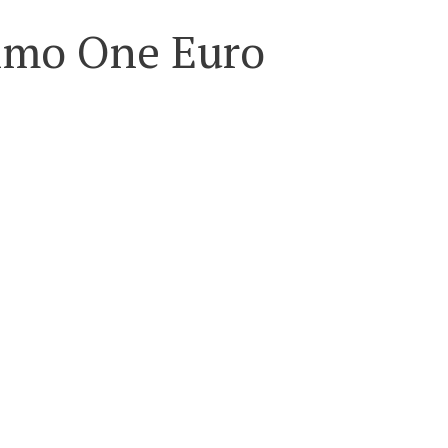
imo One Euro