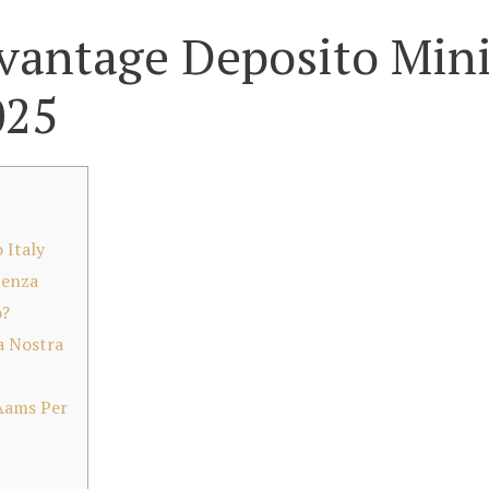
vantage Deposito Min
025
 Italy
cenza
o?
a Nostra
 Aams Per