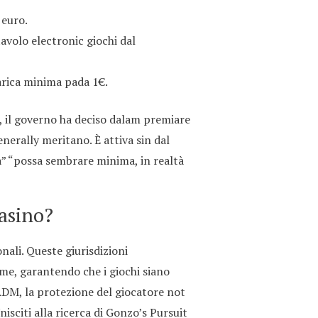
 euro.
tavolo electronic giochi dal
carica minima pada 1€.
, il governo ha deciso dalam premiare
enerally meritano. È attiva sin dal
a” “possa sembrare minima, in realtà
asino?
nali. Queste giurisdizioni
rme, garantendo che i giochi siano
ADM, la protezione del giocatore not
isciti alla ricerca di Gonzo’s Pursuit