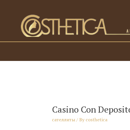
Skip
to
content
Casino Con Deposit
сателлиты
/ By
costhetica