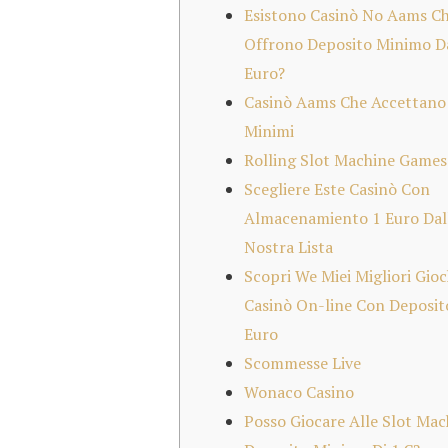
Esistono Casinò No Aams C
Offrono Deposito Minimo D
Euro?
Casinò Aams Che Accettano 
Minimi
Rolling Slot Machine Games
Scegliere Este Casinò Con
Almacenamiento 1 Euro Dal
Nostra Lista
Scopri We Miei Migliori Gioc
Casinò On-line Con Deposi
Euro
Scommesse Live
Wonaco Casino
Posso Giocare Alle Slot Ma