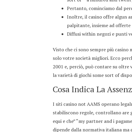
Pertanto, cominciamo dal perc
Inoltre, il casino offre algun 
palpitante, insieme ad offerte 
Diffusi within negozi e punti v
Visto che ci sono sempre più casino m
solo votre società migliori. Ecco perch
2001 e, perciò, può contare su oltre 
la varietà di giochi some sort of disp
Cosa Indica La Assen
I siti casino not AAMS operano legalme
stabiliscono regole, controllano are 
equi e che” “my partner and i pagame
dipende dalla normativa italiana ma d