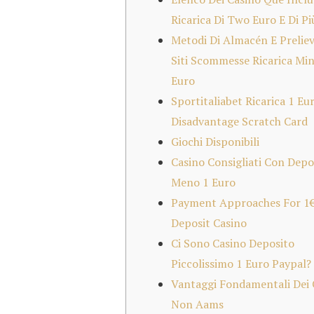
Ricarica Di Two Euro E Di Pi
Metodi Di Almacén E Preliev
Siti Scommesse Ricarica Mi
Euro
Sportitaliabet Ricarica 1 Eu
Disadvantage Scratch Card
Giochi Disponibili
Casino Consigliati Con Depo
Meno 1 Euro
Payment Approaches For 1€
Deposit Casino
Ci Sono Casino Deposito
Piccolissimo 1 Euro Paypal?
Vantaggi Fondamentali Dei 
Non Aams