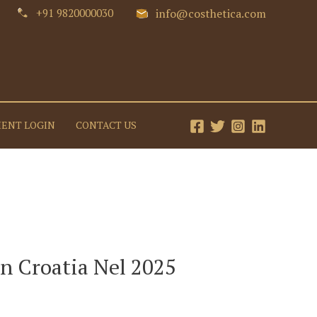
+91 9820000030
info@costhetica.com
IENT LOGIN
CONTACT US
n Croatia Nel 2025