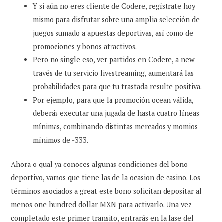
Y si aún no eres cliente de Codere, regístrate hoy
mismo para disfrutar sobre una amplia selección de
juegos sumado a apuestas deportivas, así como de
promociones y bonos atractivos.
Pero no single eso, ver partidos en Codere, a new
través de tu servicio livestreaming, aumentará las
probabilidades para que tu trastada resulte positiva.
Por ejemplo, para que la promoción ocean válida,
deberás executar una jugada de hasta cuatro líneas
mínimas, combinando distintas mercados y momios
mínimos de -333.
Ahora o qual ya conoces algunas condiciones del bono
deportivo, vamos que tiene las de la ocasion de casino. Los
términos asociados a great este bono solicitan depositar al
menos one hundred dollar MXN para activarlo. Una vez
completado este primer transito, entrarás en la fase del