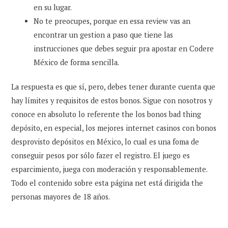
en su lugar.
No te preocupes, porque en essa review vas an
encontrar un gestion a paso que tiene las
instrucciones que debes seguir pra apostar en Codere
México de forma sencilla.
La respuesta es que sí, pero, debes tener durante cuenta que
hay límites y requisitos de estos bonos. Sigue con nosotros y
conoce en absoluto lo referente the los bonos bad thing
depósito, en especial, los mejores internet casinos con bonos
desprovisto depósitos en México, lo cual es una foma de
conseguir pesos por sólo fazer el registro. El juego es
esparcimiento, juega con moderación y responsablemente.
Todo el contenido sobre esta página net está dirigida the
personas mayores de 18 años.