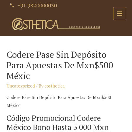
Skip
+91 9820000030
to
Main
content
Men
Codere Pase Sin Depósito
Para Apuestas De Mxn$500
Méxic
Uncategorized
/ By
costhetica
Codere Pase Sin Depósito Para Apuestas De Mxn$500
México
Código Promocional Codere
México Bono Hasta 3 000 Mxn