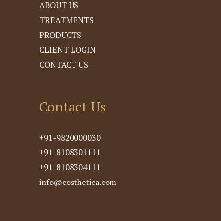
ABOUT US
TREATMENTS
PRODUCTS
CLIENT LOGIN
CONTACT US
Contact Us
+91-9820000030
+91-8108301111
+91-8108304111
info@costhetica.com