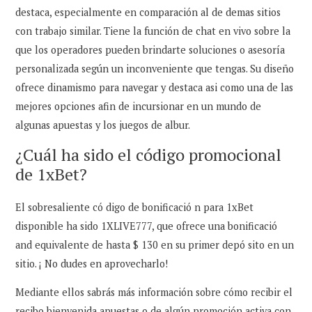
destaca, especialmente en comparación al de demas sitios
con trabajo similar. Tiene la función de chat en vivo sobre la
que los operadores pueden brindarte soluciones o asesoría
personalizada según un inconveniente que tengas. Su diseño
ofrece dinamismo para navegar y destaca asi como una de las
mejores opciones afin de incursionar en un mundo de
algunas apuestas y los juegos de albur.
¿Cuál ha sido el código promocional
de 1xBet?
El sobresaliente có digo de bonificació n para 1xBet
disponible ha sido 1XLIVE777, que ofrece una bonificació
and equivalente de hasta $ 130 en su primer depó sito en un
sitio. ¡ No dudes en aprovecharlo!
Mediante ellos sabrás más información sobre cómo recibir el
recibo bienvenida apuestas o de algún promoción activa con