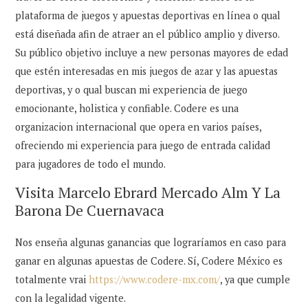
plataforma de juegos y apuestas deportivas en línea o qual
está diseñada afin de atraer an el público amplio y diverso.
Su público objetivo incluye a new personas mayores de edad
que estén interesadas en mis juegos de azar y las apuestas
deportivas, y o qual buscan mi experiencia de juego
emocionante, holistica y confiable. Codere es una
organizacion internacional que opera en varios países,
ofreciendo mi experiencia para juego de entrada calidad
para jugadores de todo el mundo.
Visita Marcelo Ebrard Mercado Alm Y La
Barona De Cuernavaca
Nos enseña algunas ganancias que lograríamos en caso para
ganar en algunas apuestas de Codere. Sí, Codere México es
totalmente vrai
https://www.codere-mx.com/
, ya que cumple
con la legalidad vigente.