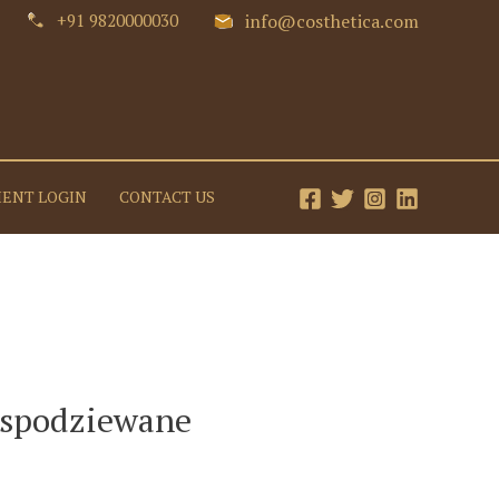
+91 9820000030
info@costhetica.com
IENT LOGIN
CONTACT US
espodziewane