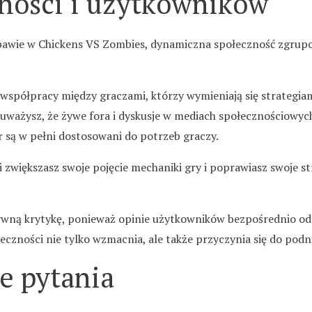
zności i użytkowników
abawie w Chickens VS Zombies, dynamiczna społeczność zgrup
spółpracy między graczami, którzy wymieniają się strategiam
auważysz, że żywe fora i dyskusje w mediach społecznościowych
r są w pełni dostosowani do potrzeb graczy.
 zwiększasz swoje pojęcie mechaniki gry i poprawiasz swoje st
tywną krytykę, ponieważ opinie użytkowników bezpośrednio oddz
łeczności nie tylko wzmacnia, ale także przyczynia się do pod
e pytania