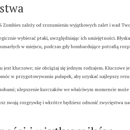
ęstwa
Zombies zależy od zrozumieniu wyjątkowych zalet i wad Twoic
gicznie wybierać ptaki, uwzględniając ich umiejętności. Błyska
umarłych w miejscu, podczas gdy bombardujące potrafią rozp
est kluczowe; nie obciążaj się jednym rodzajem. Kluczowe jes
móc w przygotowywaniu pułapek, aby uzyskać najlepszy rezul
zasobami; ulepszenie kurczaków we właściwym momencie może o
zysz swoją rozgrywkę i wkrótce będziesz odnosić zwycięstwa n