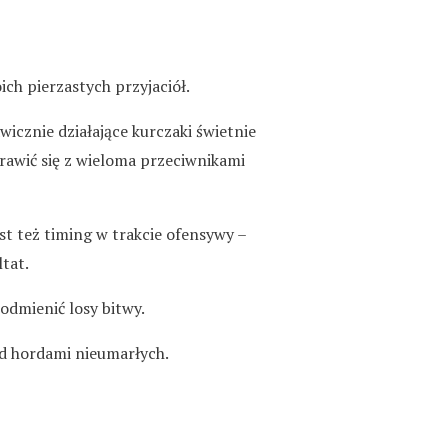
h pierzastych przyjaciół.
wicznie działające kurczaki świetnie
rawić się z wieloma przeciwnikami
t też timing w trakcie ofensywy –
tat.
dmienić losy bitwy.
ad hordami nieumarłych.