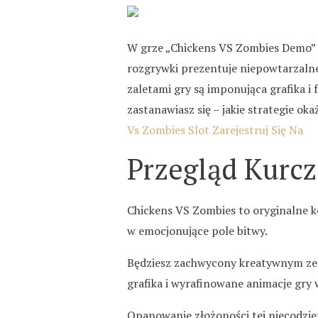
W grze „Chickens VS Zombies Demo” z
rozgrywki prezentuje niepowtarzalne
zaletami gry są imponująca grafika i
zastanawiasz się – jakie strategie o
Vs Zombies Slot Zarejestruj Się Na
Przegląd Kurc
Chickens VS Zombies to oryginalne k
w emocjonujące pole bitwy.
Będziesz zachwycony kreatywnym zest
grafika i wyrafinowane animacje gry 
Opanowanie złożoności tej niecodzienn