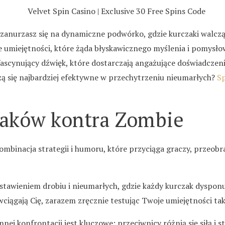
anurzasz się na dynamiczne podwórko, gdzie kurczaki walczą
 umiejętności, które żąda błyskawicznego myślenia i pomysłow
 fascynujący dźwięk, które dostarczają angażujące doświadczen
każą się najbardziej efektywne w przechytrzeniu nieumarłych?
Sp
zaków kontra Zombie
ombinacja strategii i humoru, które przyciąga graczy, przeob
awieniem drobiu i nieumarłych, gdzie każdy kurczak dysponu
wciągają Cię, zarazem zręcznie testując Twoje umiejętności ta
ej konfrontacji jest kluczowe; przeciwnicy różnią się siłą i st