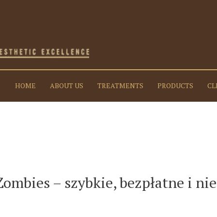
HOME
ABOUT US
TREATMENTS
PRODUCTS
CL
ombies – szybkie, bezpłatne i ni