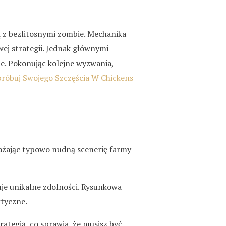
 z bezlitosnymi zombie. Mechanika
ej strategii. Jednak głównymi
ie. Pokonując kolejne wyzwania,
róbuj Swojego Szczęścia W Chickens
rażając typowo nudną scenerię farmy
je unikalne zdolności. Rysunkowa
ktyczne.
rategią, co sprawia, że musisz być