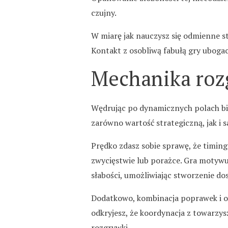
czujny.
W miarę jak nauczysz się odmienne s
Kontakt z osobliwą fabułą gry ubogaca
Mechanika rozg
Wędrując po dynamicznych polach bi
zarówno wartość strategiczną, jak i sa
Prędko zdasz sobie sprawę, że timin
zwycięstwie lub porażce. Gra motywuj
słabości, umożliwiając stworzenie do
Dodatkowo, kombinacja poprawek i od
odkryjesz, że koordynacja z towarz
rozgrywki.