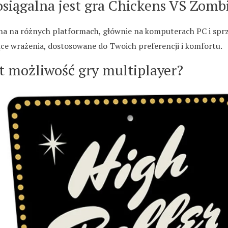
osiągalna jest gra Chickens VS Zomb
pna na różnych platformach, głównie na komputerach PC i spr
ące wrażenia, dostosowane do Twoich preferencji i komfortu.
st możliwość gry multiplayer?