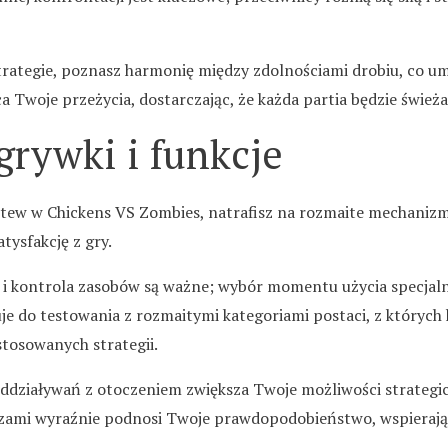
trategie, poznasz harmonię między zdolnościami drobiu, co um
 Twoje przeżycia, dostarczając, że każda partia będzie świeża,
rywki i funkcje
tew w Chickens VS Zombies, natrafisz na rozmaite mechanizm
tysfakcję z gry.
g i kontrola zasobów są ważne; wybór momentu użycia specjal
e do testowania z rozmaitymi kategoriami postaci, z których 
stosowanych strategii.
działywań z otoczeniem zwiększa Twoje możliwości strategic
yszami wyraźnie podnosi Twoje prawdopodobieństwo, wspieraj