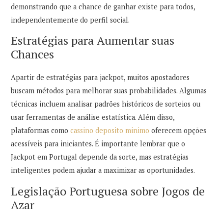
demonstrando que a chance de ganhar existe para todos,
independentemente do perfil social.
Estratégias para Aumentar suas
Chances
Apartir de estratégias para jackpot, muitos apostadores
buscam métodos para melhorar suas probabilidades. Algumas
técnicas incluem analisar padrões históricos de sorteios ou
usar ferramentas de análise estatística. Além disso,
plataformas como
cassino deposito minimo
oferecem opções
acessíveis para iniciantes. É importante lembrar que o
Jackpot em Portugal depende da sorte, mas estratégias
inteligentes podem ajudar a maximizar as oportunidades.
Legislação Portuguesa sobre Jogos de
Azar