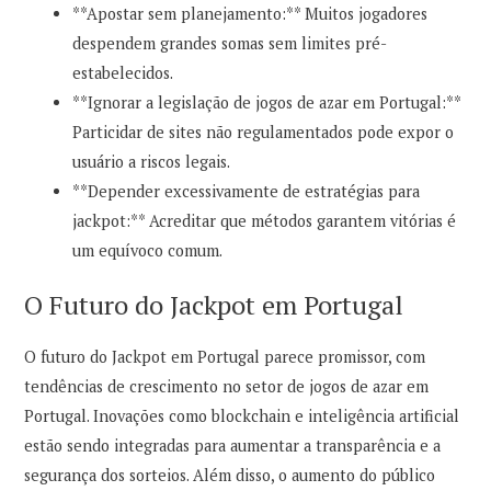
**Apostar sem planejamento:** Muitos jogadores
despendem grandes somas sem limites pré-
estabelecidos.
**Ignorar a legislação de jogos de azar em Portugal:**
Particidar de sites não regulamentados pode expor o
usuário a riscos legais.
**Depender excessivamente de estratégias para
jackpot:** Acreditar que métodos garantem vitórias é
um equívoco comum.
O Futuro do Jackpot em Portugal
O futuro do Jackpot em Portugal parece promissor, com
tendências de crescimento no setor de jogos de azar em
Portugal. Inovações como blockchain e inteligência artificial
estão sendo integradas para aumentar a transparência e a
segurança dos sorteios. Além disso, o aumento do público