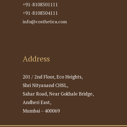
+91-8108301111
+91-8108304111
info@costhetica.com
Address
201 / 2nd Floor, Eco Heights,
Shri Nityanand CHSL,
Sahar Road, Near Gokhale Bridge,
Andheri East,
Mumbai – 400069