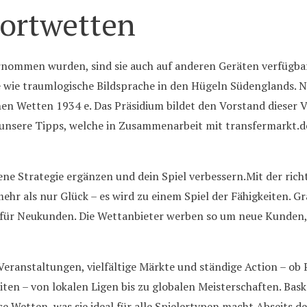
portwetten
ernommen wurden, sind sie auch auf anderen Geräten verfügb
 wie traumlogische Bildsprache in den Hügeln Südenglands. 
nen Wetten 1934 e. Das Präsidium bildet den Vorstand dieser 
ch unsere Tipps, welche in Zusammenarbeit mit transfermarkt.
ene Strategie ergänzen und dein Spiel verbessern.Mit der ric
mehr als nur Glück – es wird zu einem Spiel der Fähigkeiten. 
 für Neukunden. Die Wettanbieter werben so um neue Kunden, 
Veranstaltungen, vielfältige Märkte und ständige Action – ob 
en – von lokalen Ligen bis zu globalen Meisterschaften. Bask
e Wetten, was sie ideal für alle Spielertypen macht.Abseits 