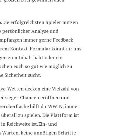
ko.Die erfolgreichsten Spieler nutzen
e persönlicher Analyse und
ir empfangen immer gerne Feedback
serem Kontakt-Formular könnt ihr uns
agen zum Inhalt habt oder ein
uchen euch so gut wie möglich zu
e Sicherheit sucht.
ive-Wetten decken eine Vielzahl von
itsieger. Chancen eröffnen und
utzeroberfläche hilft dir WWIN, immer
überall zu spielen. Die Plattform ist
in Reichweite ist.Ein- und
n Warten, keine unnötigen Schritte –