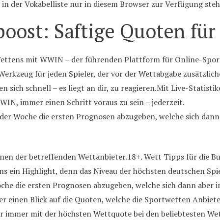
n in der Vokabelliste nur in diesem Browser zur Verfügung steh
oost: Saftige Quoten für
ettens mit WWIN – der führenden Plattform für Online-Spor
Werkzeug für jeden Spieler, der vor der Wettabgabe zusätzliche
 sich schnell – es liegt an dir, zu reagieren.Mit Live-Statisti
WIN, immer einen Schritt voraus zu sein – jederzeit.
der Woche die ersten Prognosen abzugeben, welche sich dann 
nen der betreffenden Wettanbieter.18+. Wett Tipps für die Bu
 uns ein Highlight, denn das Niveau der höchsten deutschen Spie
che die ersten Prognosen abzugeben, welche sich dann aber i
r einen Blick auf die Quoten, welche die Sportwetten Anbie
r immer mit der höchsten Wettquote bei den beliebtesten We