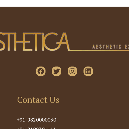
Contact Us
+91-9820000030