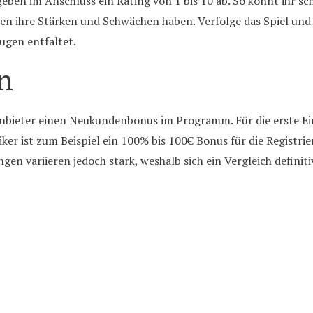
en im Anschluss ein Rating von 1 bis 10 ab. So könnt ihr sch
n ihre Stärken und Schwächen haben. Verfolge das Spiel und 
ugen entfaltet.
n
anbieter einen Neukundenbonus im Programm. Für die erste Ein
iker ist zum Beispiel ein 100% bis 100€ Bonus für die Registr
n variieren jedoch stark, weshalb sich ein Vergleich definiti