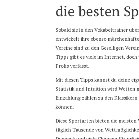
die besten S
Sobald sie in den Vokabeltrainer üb
entwickelt ihre ebenso märchenhafte
Vereine sind zu den Geselligen Verei
Tipps gibt es viele im Internet, do
Profis verfasst.
Mit diesen Tipps kannst du deine eig
Statistik und Intuition wird Wetten 
Einzahlung zählen zu den Klassikern
können.
Diese Sportarten bieten die meisten 
täglich Tausende von Wettmöglichkeit
Dynamik und viele Chancen für präzis