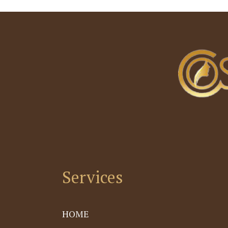
Services
HOME