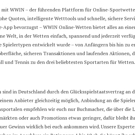
 mit WWIN – der führenden Plattform für Online-Sportwetten.
e Quoten, intelligente Wetttools und schnelle, sichere Servic
-App bevorzugst – WWIN Online-Wetten bietet alles an einem 
ne Welt, in der Wetten einfach, spannend und jederzeit verfü
alle Spielertypen entwickelt wurde – von Anfängern bis hin zu 
berfläche, sicheren Transaktionen und laufenden Aktionen, die
l und Tennis zu den drei beliebtesten Sportarten für Wetten
 sind in Deutschland durch den Glücksspielstaatsvertrag an 
i einem Anbieter gleichzeitig möglich, Anbindung an die Spie
hsportalen empfehlen wir euch nur Buchmacher, die über die L
märkten oder auch Promotions etwas geringer, dafür bleibt i
 euer Gewinn wirklich bei euch ankommen wird. Unsere Experte