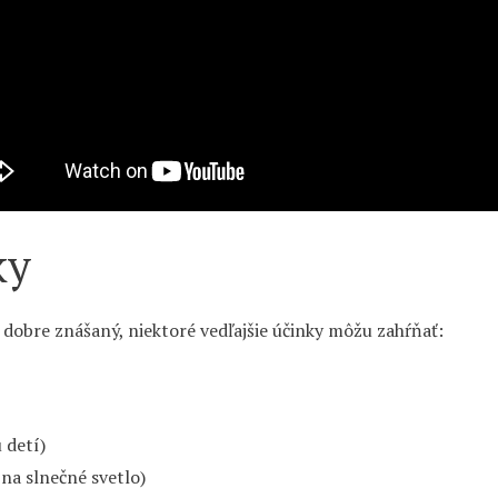
ky
 dobre znášaný, niektoré vedľajšie účinky môžu zahŕňať:
 detí)
 na slnečné svetlo)