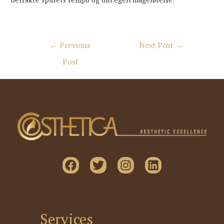
Post
←
Previous
Next Post
→
navigation
Post
Services