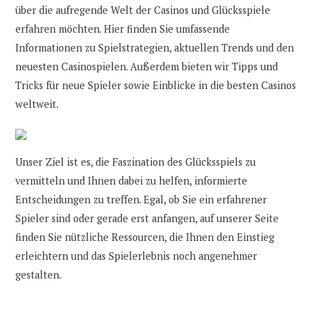
über die aufregende Welt der Casinos und Glücksspiele
erfahren möchten. Hier finden Sie umfassende
Informationen zu Spielstrategien, aktuellen Trends und den
neuesten Casinospielen. Außerdem bieten wir Tipps und
Tricks für neue Spieler sowie Einblicke in die besten Casinos
weltweit.
Unser Ziel ist es, die Faszination des Glücksspiels zu
vermitteln und Ihnen dabei zu helfen, informierte
Entscheidungen zu treffen. Egal, ob Sie ein erfahrener
Spieler sind oder gerade erst anfangen, auf unserer Seite
finden Sie nützliche Ressourcen, die Ihnen den Einstieg
erleichtern und das Spielerlebnis noch angenehmer
gestalten.