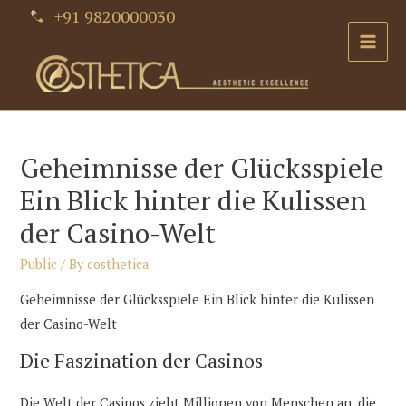
Skip
+91 9820000030
to
Main
content
Men
Geheimnisse der Glücksspiele
Ein Blick hinter die Kulissen
der Casino-Welt
Public
/ By
costhetica
Geheimnisse der Glücksspiele Ein Blick hinter die Kulissen
der Casino-Welt
Die Faszination der Casinos
Die Welt der Casinos zieht Millionen von Menschen an, die