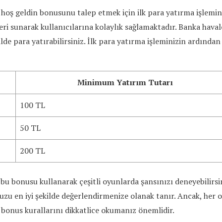
 hoş geldin bonusunu talep etmek için ilk para yatırma işlemin
ri sunarak kullanıcılarına kolaylık sağlamaktadır. Banka havales
kilde para yatırabilirsiniz. İlk para yatırma işleminizin ardınd
Minimum Yatırım Tutarı
100 TL
50 TL
200 TL
u bonusu kullanarak çeşitli oyunlarda şansınızı deneyebilirsi
zu en iyi şekilde değerlendirmenize olanak tanır. Ancak, her o
 bonus kurallarını dikkatlice okumanız önemlidir.