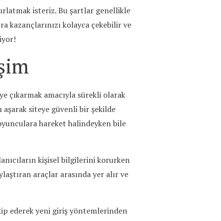
rlatmak isteriz. Bu şartlar genellikle
nra kazançlarınızı kolayca çekebilir ve
iyor!
işim
eye çıkarmak amacıyla sürekli olarak
 aşarak siteye güvenli bir şekilde
oyunculara hareket halindeyken bile
anıcıların kişisel bilgilerini korurken
ylaştıran araçlar arasında yer alır ve
ip ederek yeni giriş yöntemlerinden