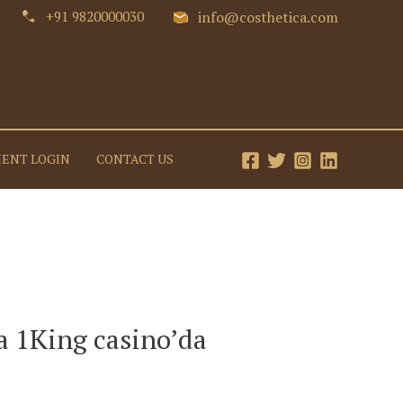
+91 9820000030
info@costhetica.com
IENT LOGIN
CONTACT US
a 1King casino’da