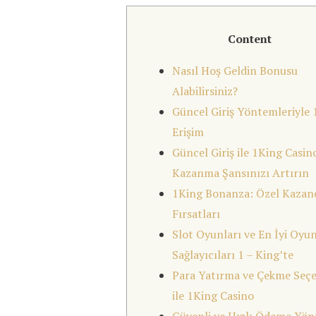
Content
Nasıl Hoş Geldin Bonusu
Alabilirsiniz?
Güncel Giriş Yöntemleriyle 
Erişim
Güncel Giriş ile 1King Casin
Kazanma Şansınızı Artırın
1King Bonanza: Özel Kazan
Fırsatları
Slot Oyunları ve En İyi Oyu
Sağlayıcıları 1 – King’te
Para Yatırma ve Çekme Seçe
ile 1King Casino