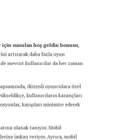
r için sunulan hoş geldin bonusu
,
rini artırarak daha fazla oyun
de mevcut kullanıcılar da her zaman
kapsamında, düzenli oyunculara özel
yükseldikçe, kullanıcıların kazançları
osyonlar, kayıpları minimize ederek
larına olanak tanıyor. Mobil
lerine imkan veriyor. Ayrıca, mobil