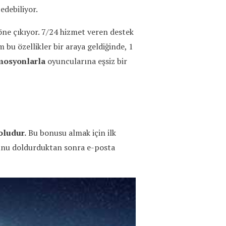
edebiliyor.
öne çıkıyor. 7/24 hizmet veren destek
 bu özellikler bir araya geldiğinde, 1
mosyonlarla
oyuncularına eşsiz bir
oludur.
Bu bonusu almak için ilk
rmunu doldurduktan sonra e-posta