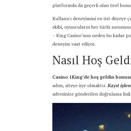
platformda da geçerli olan özel bonus
Kullanıcı deneyimini en üst düzeye çı
ekibi, oyuncuların her türlü sorununa
– King Casino’nun neden bu kadar p
deneyim vaat ediyor.
Nasıl Hoş Geld
Casino 1King’de hoş geldin bonusu
adım, siteye üye olmaktır.
Kayıt işle
adresinize gönderilen doğrulama linkin