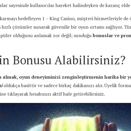
lar sayesinde kullanıcılar hareket halindeyken de kazanç elde 
karmayı hedefleyen 1 – King Casino, müşteri hizmetleriyle de 
 hızlı çözümler sunarak güvenilir bir oyun ortamı sağlıyor. Tüm
opüler olduğunu anlamak zor değil; sunduğu
bonuslar ve pro
in Bonusu Alabilirsiniz?
 almak, oyun deneyiminizi zenginleştirmenin harika bir y
mi
oldukça basittir ve sadece birkaç dakikanızı alır. Üyelik fo
e tıklayarak hesabınızı aktif hale getirebilirsiniz.