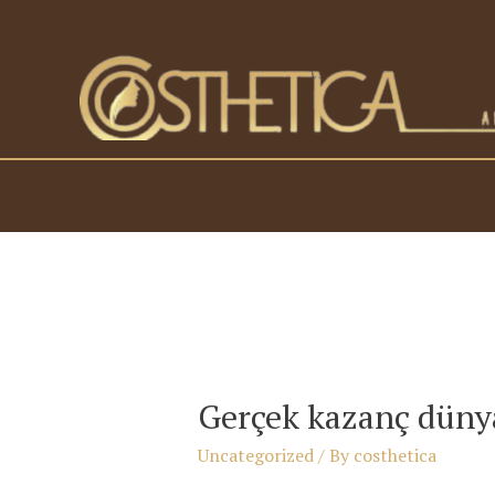
Skip
to
content
Gerçek kazanç dünya
Uncategorized
/ By
costhetica