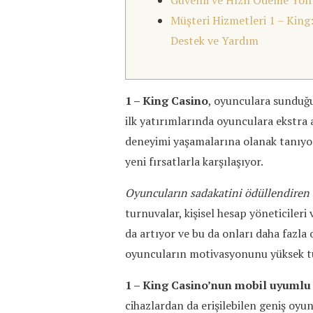
Güvenli ve Hızlı Ödeme Yön
Müşteri Hizmetleri 1 – King
Destek ve Yardım
1 – King Casino
, oyunculara sunduğu
ilk yatırımlarında oyunculara ekstra a
deneyimi yaşamalarına olanak tanıyor
yeni fırsatlarla karşılaşıyor.
Oyuncuların sadakatini ödüllendiren 
turnuvalar, kişisel hesap yöneticileri 
da artıyor ve bu da onları daha fazla
oyuncuların motivasyonunu yüksek t
1 – King Casino’nun mobil uyumlu
cihazlardan da erişilebilen geniş oyun