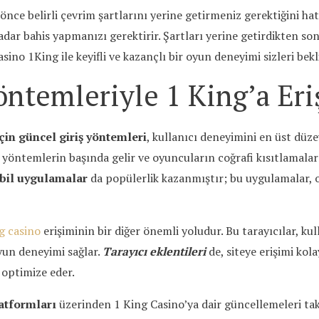
ce belirli çevrim şartlarını yerine getirmeniz gerektiğini hatı
 kadar bahis yapmanızı gerektirir. Şartları yerine getirdikten so
asino 1King ile keyifli ve kazançlı bir oyun deneyimi sizleri bekl
öntemleriyle 1 King’a Er
çin güncel giriş yöntemleri
, kullanıcı deneyimini en üst düz
u yöntemlerin başında gelir ve oyuncuların coğrafi kısıtlamaları
bil uygulamalar
da popülerlik kazanmıştır; bu uygulamalar, 
g casino
erişiminin bir diğer önemli yoludur. Bu tarayıcılar, kull
oyun deneyimi sağlar.
Tarayıcı eklentileri
de, siteye erişimi kola
 optimize eder.
atformları
üzerinden 1 King Casino’ya dair güncellemeleri tak