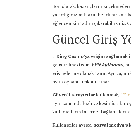
Son olarak, kazançlarınızı çekmeden ön
yatırdığınız miktarın belirli bir katı
eğlencenizin tadını çıkarabilirsiniz. C
Güncel Giriş Y
1 King Casino’ya erişim sağlamak i
geliştirilmektedir.
VPN kullanımı
, b
erişmelerine olanak tanır. Ayrıca,
mo
oyun oynama imkanı sunar.
Güvenli tarayıcılar
kullanmak,
1Kin
aynı zamanda hızlı ve kesintisiz bir 
kullanıcıların internet bağlantılarını
Kullanıcılar ayrıca,
sosyal medya pl