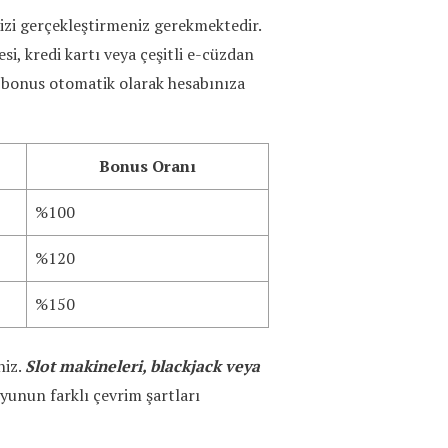
izi gerçekleştirmeniz gerekmektedir.
i, kredi kartı veya çeşitli e-cüzdan
an bonus otomatik olarak hesabınıza
Bonus Oranı
%100
%120
%150
niz.
Slot makineleri, blackjack veya
yunun farklı çevrim şartları