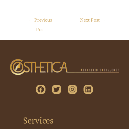
Post
←
Previous
Next Post
→
navigation
Post
Services