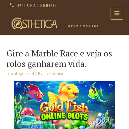
Skip
+91 9820000030
to
Main
content
Men
Gire a Marble Race e veja os
rolos ganharem vida.
Uncategorized
/ By
costhetica