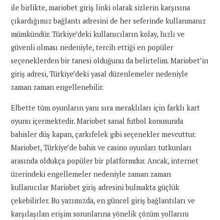
ile birlikte, mariobet giriş linki olarak sizlerin karşısına
çıkardığımız bağlantı adresini de her seferinde kullanmanız
mümkündür. Türkiye’deki kullanıcıların kolay, hızlı ve
güvenli olması nedeniyle, tercih ettiği en popüler
seçeneklerden bir tanesi olduğunu da belirtelim. Mariobet’in
giriş adresi, Türkiye’deki yasal düzenlemeler nedeniyle
zaman zaman engellenebilir.
Elbette tüm oyunların yanı sıra meraklıları için farklı kart
oyunu içermektedir. Mariobet sanal futbol konusunda
bahisler düş kapan, çarkıfelek gibi seçenekler mevcuttur.
Mariobet, Türkiye’de bahis ve casino oyunları tutkunları
arasında oldukça popüler bir platformdur. Ancak, internet
üzerindeki engellemeler nedeniyle zaman zaman
kullanıcılar Mariobet giriş adresini bulmakta güçlük
çekebilirler. Bu yazımızda, en güncel giriş bağlantıları ve
karşılaşılan erişim sorunlarına yönelik çözüm yollarını