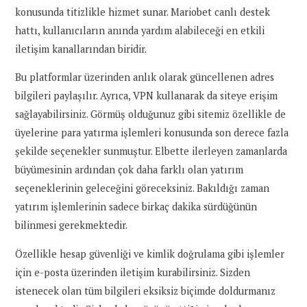
konusunda titizlikle hizmet sunar. Mariobet canlı destek
hattı, kullanıcıların anında yardım alabileceği en etkili
iletişim kanallarından biridir.
Bu platformlar üzerinden anlık olarak güncellenen adres
bilgileri paylaşılır. Ayrıca, VPN kullanarak da siteye erişim
sağlayabilirsiniz. Görmüş olduğunuz gibi sitemiz özellikle de
üyelerine para yatırma işlemleri konusunda son derece fazla
şekilde seçenekler sunmuştur. Elbette ilerleyen zamanlarda
büyümesinin ardından çok daha farklı olan yatırım
seçeneklerinin geleceğini göreceksiniz. Bakıldığı zaman
yatırım işlemlerinin sadece birkaç dakika sürdüğünün
bilinmesi gerekmektedir.
Özellikle hesap güvenliği ve kimlik doğrulama gibi işlemler
için e-posta üzerinden iletişim kurabilirsiniz. Sizden
istenecek olan tüm bilgileri eksiksiz biçimde doldurmanız