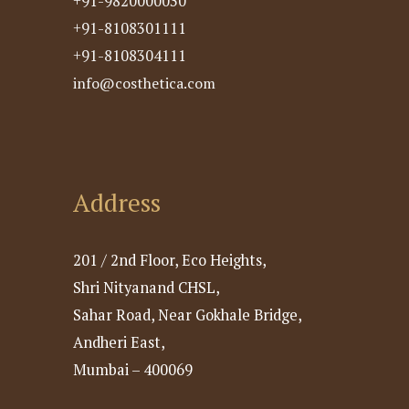
+91-9820000030
+91-8108301111
+91-8108304111
info@costhetica.com
Address
201 / 2nd Floor, Eco Heights,
Shri Nityanand CHSL,
Sahar Road, Near Gokhale Bridge,
Andheri East,
Mumbai – 400069