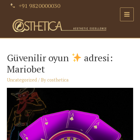
Skip
+91 9820000030
to
Main
content
Men
Güvenilir oyun
adresi:
Mariobet
Uncategorized
/ By
costhetica