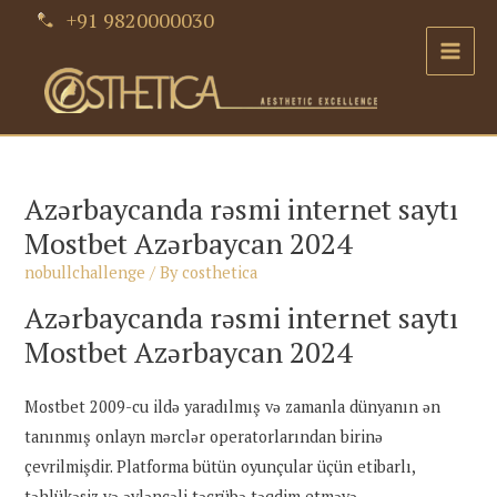
Skip
+91 9820000030
to
Main
content
Men
Azərbaycanda rəsmi internet saytı
Mostbet Azərbaycan 2024
nobullchallenge
/ By
costhetica
Azərbaycanda rəsmi internet saytı
Mostbet Azərbaycan 2024
Mostbet 2009-cu ildə yaradılmış və zamanla dünyanın ən
tanınmış onlayn mərclər operatorlarından birinə
çevrilmişdir. Platforma bütün oyunçular üçün etibarlı,
təhlükəsiz və əyləncəli təcrübə təqdim etməyə