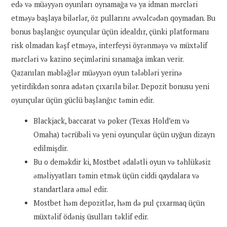
edə və müəyyən oyunları oynamağa və ya idman mərcləri
etməyə başlaya bilərlər, öz pullarını əvvəlcədən qoymadan. Bu
bonus başlanğıc oyunçular üçün idealdır, çünki platformanı
risk olmadan kəşf etməyə, interfeysi öyrənməyə və müxtəlif
mərcləri və kazino seçimlərini sınamağa imkan verir.
Qazanılan məbləğlər müəyyən oyun tələbləri yerinə
yetirdikdən sonra adətən çıxarıla bilər. Depozit bonusu yeni
oyunçular üçün güclü başlanğıc təmin edir.
Blackjack, baccarat və poker (Texas Hold’em və
Omaha) təcrübəli və yeni oyunçular üçün uyğun dizayn
edilmişdir.
Bu o deməkdir ki, Mostbet ədalətli oyun və təhlükəsiz
əməliyyatları təmin etmək üçün ciddi qaydalara və
standartlara əməl edir.
Mostbet həm depozitlər, həm də pul çıxarmaq üçün
müxtəlif ödəniş üsulları təklif edir.