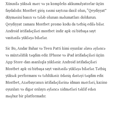
Xüsusilə yüksək mərc və ya kompleks akkumulyatorlar üçün
faydalıdır. Mostbet giriş rəsmi saytına daxil olun, “Qeydiyyat”
düyməsini basın və tələb olunan məlumatları doldurun.
Qeydiyyat zamanı Mostbet promo kodu da tətbiq edilə bilər.
Android istifadəçiləri mostbet indir apk-ni birbaşa sayt
vasitəsilə yükləyə bilərlər.
Sic Bo, Andar Bahar və Teen Patti kimi oyunlar əlavə əyləncə
və müxtəliflik təqdim edir. IPhone və iPad istifadəçiləri üçün
App Store-dan asanlıqla yüklənir. Android istifadəçiləri
Mostbet apk-ni birbaşa sayt vasitəsilə yükləyə bilərlər. Tətbiq
yüksək performans və təhlükəsiz ödəniş dəstəyi təqdim edir.
Mostbet, Azərbaycanın istifadəçilərinə idman mərcləri, kazino
oyunları və digər onlayn əyləncə xidmətləri təklif edən
məşhur bir platformadır.