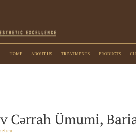
HOME
ABOUT US
TREATMENTS
PRODUCTS
CL
v Cərrah Ümumi, Baria
hetica