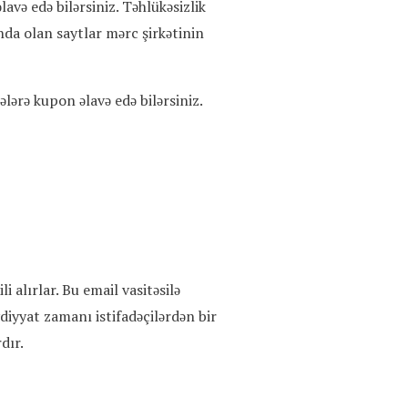
avə edə bilərsiniz. Təhlükəsizlik
da olan saytlar mərc şirkətinin
ələrə kupon əlavə edə bilərsiniz.
 alırlar. Bu email vasitəsilə
diyyat zamanı istifadəçilərdən bir
dır.