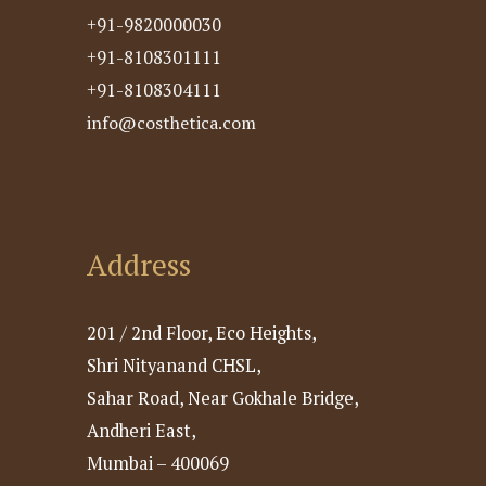
+91-9820000030
+91-8108301111
+91-8108304111
info@costhetica.com
Address
201 / 2nd Floor, Eco Heights,
Shri Nityanand CHSL,
Sahar Road, Near Gokhale Bridge,
Andheri East,
Mumbai – 400069