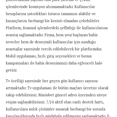
işlemlerinde komisyon alınmamaktadır. Kullanıcılar
hesaplarına yatırdıkları tutarın tamamını alabilir ve
kazançlarını herhangi bir kesinti olmadan çekebilirler.
Platform, finansal işlemlerdeki şeffaflığı ile kullanıcılarına
avantaj sağlamaktadır. Firma, hem yeni başlayan bahis
severler hem de deneyimli kullanıcılar için sunduğu
avantajlar sayesinde tercih edilebilecek bir platformdur.
Mobil uygulaması, hızlı giriş seçenekleri ve bonus
kampanyaları ile bahis deneyiminizi daha eğlenceli hale
getirir.
Tv özelliği sayesinde her geçen gün kullanıcı sayısını
artmaktadır. Tv uygulaması ile bütün maçları ücretsiz olarak
takip edebilirsiniz. Mariobet güncel adres üzerinden siteye
erişim sağlayabilirsiniz. 7/24 aktif olan canlı destek hattı,
kullanıcılara anlık çözümler sunarak herhangi bir sorunla
karşılaşıldığında hızlı müdahale edilmesini sağlamaktadır. E-