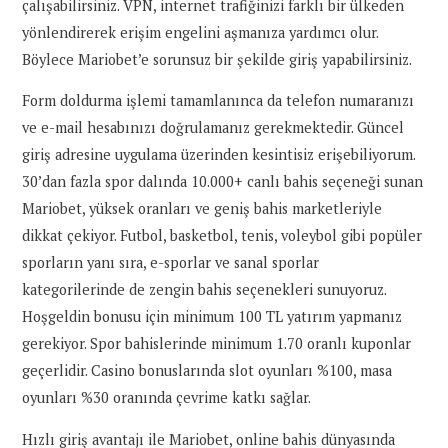
çalışabilirsiniz. VPN, internet trafiğinizi farklı bir ülkeden
yönlendirerek erişim engelini aşmanıza yardımcı olur.
Böylece Mariobet’e sorunsuz bir şekilde giriş yapabilirsiniz.
Form doldurma işlemi tamamlanınca da telefon numaranızı
ve e-mail hesabınızı doğrulamanız gerekmektedir. Güncel
giriş adresine uygulama üzerinden kesintisiz erişebiliyorum.
30’dan fazla spor dalında 10.000+ canlı bahis seçeneği sunan
Mariobet, yüksek oranları ve geniş bahis marketleriyle
dikkat çekiyor. Futbol, basketbol, tenis, voleybol gibi popüler
sporların yanı sıra, e-sporlar ve sanal sporlar
kategorilerinde de zengin bahis seçenekleri sunuyoruz.
Hoşgeldin bonusu için minimum 100 TL yatırım yapmanız
gerekiyor. Spor bahislerinde minimum 1.70 oranlı kuponlar
geçerlidir. Casino bonuslarında slot oyunları %100, masa
oyunları %30 oranında çevrime katkı sağlar.
Hızlı giriş avantajı ile Mariobet, online bahis dünyasında