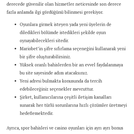
derecede güvenilir olan hizmetler neticesinde son derece
fazla anlamda ilgi gördüğünü bilinmesi gerekiyor.
Oyunlara girmek isteyen yada yeni üyelerin de
diledikleri bölümde istedikleri şekilde oyun
oynayabilecekleri sitedir.
Mariobet’in şifre sıfırlama seçeneğini kullanarak yeni
bir şifre oluşturabilirsiniz.
Yüksek oranlı bahislerden bir an evvel faydalanmaya
bu site sayesinde adım atacaksınız.
Yeni adresi bulmakta konusunda da tercih
edebileceğiniz seçenekler mevcuttur.
Şirket, kullanıcılarına çeşitli iletişim kanalları
sunarak her türlü sorunlarına hızlı çözümler üretmeyi
hedeflemektedir.
Ayrıca, spor bahisleri ve casino oyunları için ayrı ayrı bonus