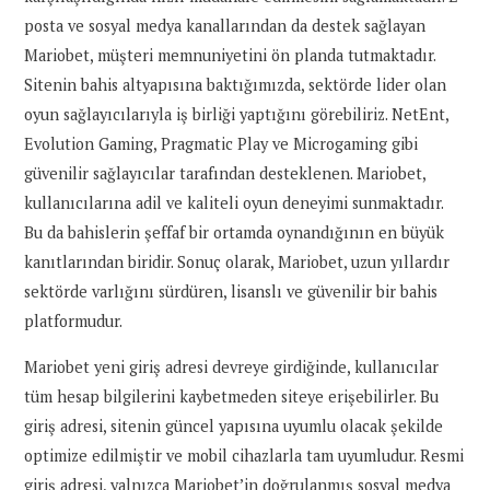
posta ve sosyal medya kanallarından da destek sağlayan
Mariobet, müşteri memnuniyetini ön planda tutmaktadır.
Sitenin bahis altyapısına baktığımızda, sektörde lider olan
oyun sağlayıcılarıyla iş birliği yaptığını görebiliriz. NetEnt,
Evolution Gaming, Pragmatic Play ve Microgaming gibi
güvenilir sağlayıcılar tarafından desteklenen. Mariobet,
kullanıcılarına adil ve kaliteli oyun deneyimi sunmaktadır.
Bu da bahislerin şeffaf bir ortamda oynandığının en büyük
kanıtlarından biridir. Sonuç olarak, Mariobet, uzun yıllardır
sektörde varlığını sürdüren, lisanslı ve güvenilir bir bahis
platformudur.
Mariobet yeni giriş adresi devreye girdiğinde, kullanıcılar
tüm hesap bilgilerini kaybetmeden siteye erişebilirler. Bu
giriş adresi, sitenin güncel yapısına uyumlu olacak şekilde
optimize edilmiştir ve mobil cihazlarla tam uyumludur. Resmi
giriş adresi, yalnızca Mariobet’in doğrulanmış sosyal medya