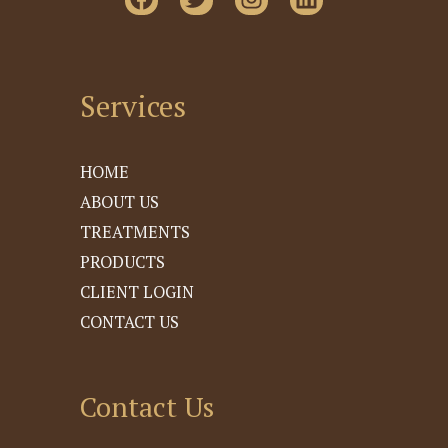
Services
HOME
ABOUT US
TREATMENTS
PRODUCTS
CLIENT LOGIN
CONTACT US
Contact Us