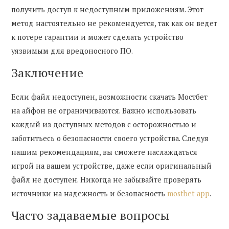
получить доступ к недоступным приложениям. Этот
метод настоятельно не рекомендуется, так как он ведет
к потере гарантии и может сделать устройство
уязвимым для вредоносного ПО.
Заключение
Если файл недоступен, возможности скачать Мостбет
на айфон не ограничиваются. Важно использовать
каждый из доступных методов с осторожностью и
заботитьесь о безопасности своего устройства. Следуя
нашим рекомендациям, вы сможете наслаждаться
игрой на вашем устройстве, даже если оригинальный
файл не доступен. Никогда не забывайте проверять
источники на надежность и безопасность
mostbet app
.
Часто задаваемые вопросы