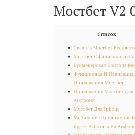
Мостбет V2 
Список
Скачать Мостбет Бесплат
Мостбет Официальный Са
Букмекерская Контора Мо
Функционал И Навигация
Приложения Мостбет
Приложение Мостбет Для
Андроид
Мостбет Для Iphone
Мобильное Приложение M
Будет Работать На Айфон