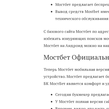
Мостбет предлагает беспр
Вывод средств Mostbet име
технического обслуживания
С базового сайта Мостбет по адре
избежать изнуряющих поисков моб
Мостбет на Андроид можно на наш
Мостбет Официальн
Теперь Мостбет мобильная версия
устройство. Мостбет предлагает
БК МостБет является комфорт и уд
Сегодня букмекер предлагает
У Мостбет полная версия са
Впрочем, видно, что часть 