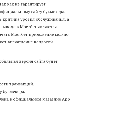
ак как не гарантирует
 официальному сайту букмекера.
ь критика уровня обслуживания, а
 выводе в Мостбет являются
ачать Мостбет приложение можно
здают впечатление неплохой
обильная версия сайта будет
ости транзакций.
у букмекера.
влена в официальном магазине App