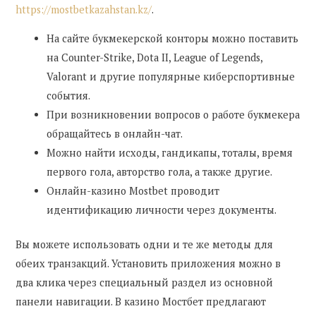
https://mostbetkazahstan.kz/
.
На сайте букмекерской конторы можно поставить
на Counter-Strike, Dota II, League of Legends,
Valorant и другие популярные киберспортивные
события.
При возникновении вопросов о работе букмекера
обращайтесь в онлайн-чат.
Можно найти исходы, гандикапы, тоталы, время
первого гола, авторство гола, а также другие.
Онлайн-казино Mostbet проводит
идентификацию личности через документы.
Вы можете использовать одни и те же методы для
обеих транзакций. Установить приложения можно в
два клика через специальный раздел из основной
панели навигации. В казино Мостбет предлагают