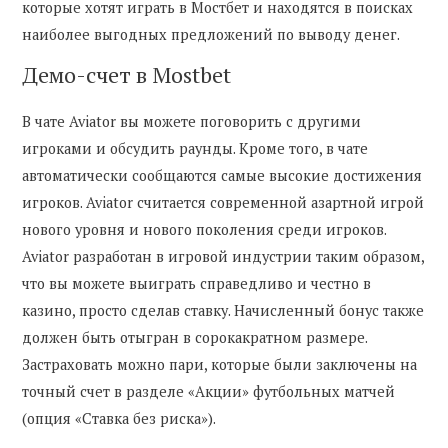
которые хотят играть в Мостбет и находятся в поисках
наиболее выгодных предложений по выводу денег.
Демо-счет в Mostbet
В чате Aviator вы можете поговорить с другими
игроками и обсудить раунды. Кроме того, в чате
автоматически сообщаются самые высокие достижения
игроков. Aviator считается современной азартной игрой
нового уровня и нового поколения среди игроков.
Aviator разработан в игровой индустрии таким образом,
что вы можете выиграть справедливо и честно в
казино, просто сделав ставку. Начисленный бонус также
должен быть отыгран в сорокакратном размере.
Застраховать можно пари, которые были заключены на
точный счет в разделе «Акции» футбольных матчей
(опция «Ставка без риска»).