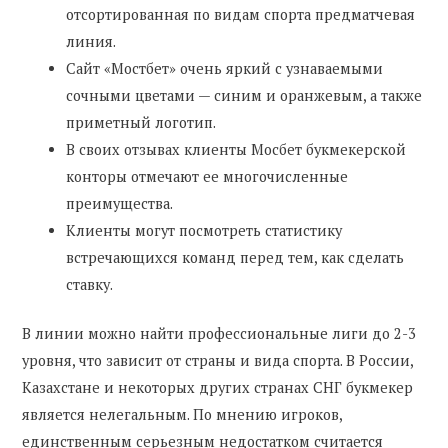
отсортированная по видам спорта предматчевая
линия.
Сайт «Мостбет» очень яркий с узнаваемыми
сочными цветами — синим и оранжевым, а также
приметный логотип.
В своих отзывах клиенты Мосбет букмекерской
конторы отмечают ее многочисленные
преимущества.
Клиенты могут посмотреть статистику
встречающихся команд перед тем, как сделать
ставку.
В линии можно найти профессиональные лиги до 2-3
уровня, что зависит от страны и вида спорта. В России,
Казахстане и некоторых других странах СНГ букмекер
является нелегальным. По мнению игроков,
единственным серьезным недостатком считается