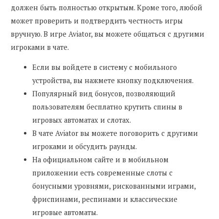
должен быть полностью открытым. Кроме того, любой
может проверить и подтвердить честность игры
вручную. В игре Aviator, вы можете общаться с другими
игроками в чате.
Если вы войдете в систему с мобильного
устройства, вы нажмете кнопку подключения.
Популярный вид бонусов, позволяющий
пользователям бесплатно крутить спины в
игровых автоматах и слотах.
В чате Aviator вы можете поговорить с другими
игроками и обсудить раунды.
На официальном сайте и в мобильном
приложении есть современные слоты с
бонусными уровнями, рискованными играми,
фриспинами, респинами и классические
игровые автоматы.