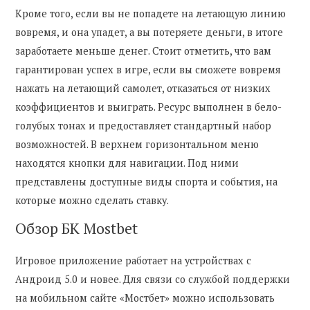
Кроме того, если вы не попадете на летающую линию
вовремя, и она упадет, а вы потеряете деньги, в итоге
заработаете меньше денег. Стоит отметить, что вам
гарантирован успех в игре, если вы сможете вовремя
нажать на летающий самолет, отказаться от низких
коэффициентов и выиграть. Ресурс выполнен в бело-
голубых тонах и предоставляет стандартный набор
возможностей. В верхнем горизонтальном меню
находятся кнопки для навигации. Под ними
представлены доступные виды спорта и события, на
которые можно сделать ставку.
Обзор БК Mostbet
Игровое приложение работает на устройствах с
Андроид 5.0 и новее. Для связи со службой поддержки
на мобильном сайте «Мостбет» можно использовать