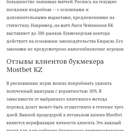
большинство значимых матчей. Роспись на текущие
поединки подробная — с основными и
дополнительными маркетами, предложениями на
статистику. Например, на матч Лиги Чемпионов БК
выставляет до 300 рынков. Букмекерская контора
действует на основании законодательства Кюрасао. Его
законами не предусмотрено налогообложение игроков.
Отзывы клиентов букмекера
Mostbet KZ
В рискованных играх можно попробовать удвоить
полученный выигрыш с вероятностью 50%. В
зависимости от выбранного платежного метода
перевод денег может быть осуществлен в течение трех
дней. Важной процедурой в легальном казино Mostbet
является верификация личности клиента. Это важный
пункт для дальнейшего безопасного времяпроведения