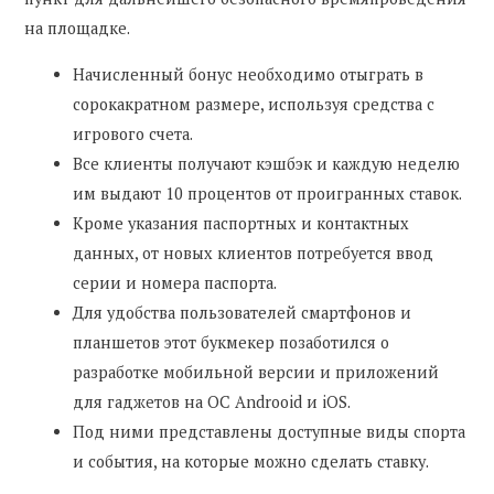
на площадке.
Начисленный бонус необходимо отыграть в
сорокакратном размере, используя средства с
игрового счета.
Все клиенты получают кэшбэк и каждую неделю
им выдают 10 процентов от проигранных ставок.
Кроме указания паспортных и контактных
данных, от новых клиентов потребуется ввод
серии и номера паспорта.
Для удобства пользователей смартфонов и
планшетов этот букмекер позаботился о
разработке мобильной версии и приложений
для гаджетов на ОС Androoid и iOS.
Под ними представлены доступные виды спорта
и события, на которые можно сделать ставку.