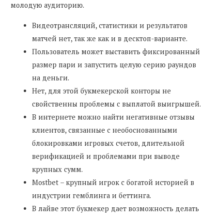
молодую аудиторию.
Видеотрансляций, статистики и результатов
матчей нет, так же как и в десктоп-варианте.
Пользователь может выставить фиксированный
размер пари и запустить целую серию раундов
на деньги.
Нет, для этой букмекерской конторы не
свойственны проблемы с выплатой выигрышей.
В интернете можно найти негативные отзывы
клиентов, связанные с необоснованными
блокировками игровых счетов, длительной
верификацией и проблемами при выводе
крупных сумм.
Mostbet – крупный игрок с богатой историей в
индустрии гемблинга и беттинга.
В лайве этот букмекер дает возможность делать