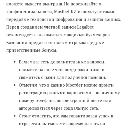
сможете вывести выигрыш. Не переживайте о
конфиденциальности, Mostbet KZ используют самые
передовые технологии шифрования и защиты данных.
Перед созданием учетной записи Legalbet
рекомендует ознакомиться с акциями букмекеров.
Компании предлагают новым игрокам щедрые
приветственные бонусы.
Если у вас есть дополнительные вопросы,
нажмите на поле чата поддержки ниже и
свяжитесь с нами для получения помощи.
Отметим, что в казино Мостбет можно пройти
регистрацию разными вариантами – по личному
номеру телефона, по электронной почте или
авторизоваться через социальную сеть.
Стоит отметить, что вам гарантирован успех в
игре, если вы сможете вовремя нажать на