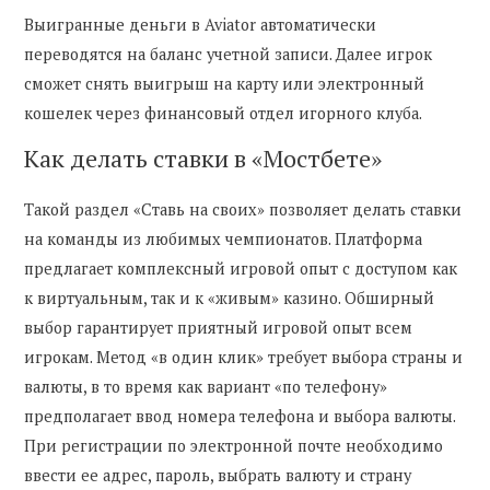
Выигранные деньги в Aviator автоматически
переводятся на баланс учетной записи. Далее игрок
сможет снять выигрыш на карту или электронный
кошелек через финансовый отдел игорного клуба.
Как делать ставки в «Мостбете»
Такой раздел «Ставь на своих» позволяет делать ставки
на команды из любимых чемпионатов. Платформа
предлагает комплексный игровой опыт с доступом как
к виртуальным, так и к «живым» казино. Обширный
выбор гарантирует приятный игровой опыт всем
игрокам. Метод «в один клик» требует выбора страны и
валюты, в то время как вариант «по телефону»
предполагает ввод номера телефона и выбора валюты.
При регистрации по электронной почте необходимо
ввести ее адрес, пароль, выбрать валюту и страну