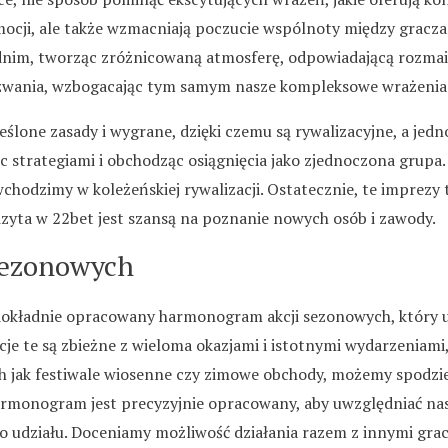
ocji, ale także wzmacniają poczucie wspólnoty między graczam
m, tworząc zróżnicowaną atmosferę, odpowiadającą rozmai
wyzwania, wzbogacając tym samym nasze kompleksowe wrażenia 
ślone zasady i wygrane, dzięki czemu są rywalizacyjne, a jed
 strategiami i obchodząc osiągnięcia jako zjednoczona grupa.
 wchodzimy w koleżeńskiej rywalizacji. Ostatecznie, te imprez
izyta w 22bet jest szansą na poznanie nowych osób i zawody.
sezonowych
 dokładnie opracowany harmonogram akcji sezonowych, który u
e te są zbieżne z wieloma okazjami i istotnymi wydarzeniami,
ch jak festiwale wiosenne czy zimowe obchody, możemy spodzi
Harmonogram jest precyzyjnie opracowany, aby uwzględniać nas
o udziału. Doceniamy możliwość działania razem z innymi grac