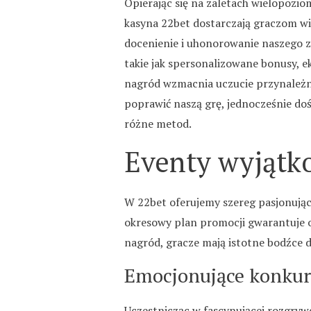
Opierając się na zaletach wielopozi
kasyna 22bet dostarczają graczom wie
docenienie i uhonorowanie naszego z
takie jak spersonalizowane bonusy, 
nagród wzmacnia uczucie przynależno
poprawić naszą grę, jednocześnie doś
różne metod.
Eventy wyjątko
W 22bet oferujemy szereg pasjonują
okresowy plan promocji gwarantuje o
nagród, gracze mają istotne bodźce 
Emocjonujące konkur
Uczestnicząc w fascynującej rozgrywc