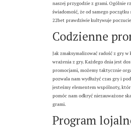
naszej przygodzie z grami. Ogólnie 
świadomość, że od samego początku 
22bet prawdziwie kultywuje poczuci
Codzienne prom
Jak zmaksymalizować radość z gry w 
wrażenia z gry. Każdego dnia jest d
promocjami, możemy taktycznie organ
pozwala nam wydłużyć czas gry i pod
jesteśmy elementem wspólnoty, która
pomóc nam odkryć niezauważone skar
grami.
Program lojaln