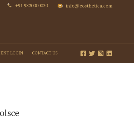
+91 9820000030
info@costhetica.com
IENT LOGIN
CONTACT US
olsce