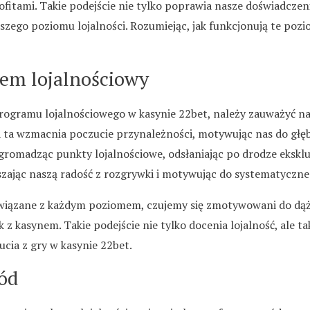
fitami. Takie podejście nie tylko poprawia nasze doświadczeni
ego poziomu lojalności. Rozumiejąc, jak funkcjonują te poz
em lojalnościowy
ogramu lojalnościowego w kasynie 22bet, należy zauważyć na 
a ta wzmacnia poczucie przynależności, motywując nas do głę
gromadząc punkty lojalnościowe, odsłaniając po drodze eksklu
szając naszą radość z rozgrywki i motywując do systematyczne
i związane z każdym poziomem, czujemy się zmotywowani do dąż
z kasynem. Takie podejście nie tylko docenia lojalność, ale t
cia z gry w kasynie 22bet.
ród