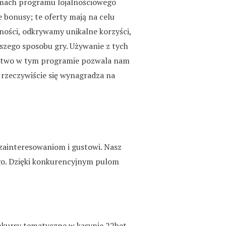
ramach programu lojalnościowego
 bonusy; te oferty mają na celu
ności, odkrywamy unikalne korzyści,
szego sposobu gry. Używanie z tych
nictwo w tym programie pozwala nam
 rzeczywiście się wynagradza na
zainteresowaniom i gustowi. Nasz
ego. Dzięki konkurencyjnym pulom
nkursy tematyczne w kasynie 22bet.