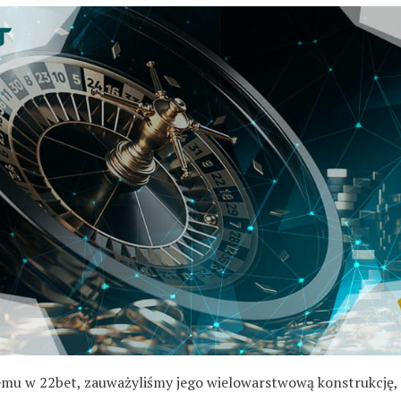
emu w 22bet, zauważyliśmy jego wielowarstwową konstrukcję, 