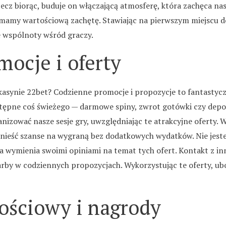
rzecz biorąc, buduje on włączającą atmosferę, która zachęca 
mamy wartościową zachętę. Stawiając na pierwszym miejscu d
e wspólnoty wśród graczy.
ocje i oferty
kasynie 22bet? Codzienne promocje i propozycje to fantastycz
ostępne coś świeżego — darmowe spiny, zwrot gotówki czy depo
izować nasze sesje gry, uwzględniając te atrakcyjne oferty. 
nieść szanse na wygraną bez dodatkowych wydatków. Nie jest
 wymienia swoimi opiniami na temat tych ofert. Kontakt z i
by w codziennych propozycjach. Wykorzystując te oferty, u
ościowy i nagrody