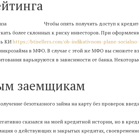
ейтинга
Чтобы опять получить доступ к кредит
кать более склонных к риску инвесторов. При оформлени
ть КИ
https://btisellers.com/ob-indikativnom-plane-socialn
икрозайма в МФО. В случае с этой же МФО вы сможете в
дитования варьируются в зависимости от банка. Некотор
ым заемщикам
олучение безотказного займа на карту без проверок введ
негативно сказался на моей кредитной истории, но в кред
мация о действующих и закрытых кредитах, своевременно