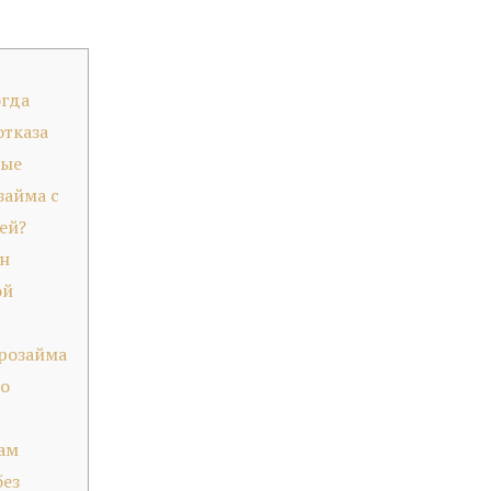
огда
отказа
ные
займа с
ей?
н
ой
розайма
о
ам
без