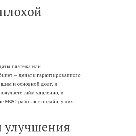
 плохой
даты платежа или
абинет — деньги гарантированного
ющим и основной долг, и
получаете займ удаленно, и
це МФО работают онлайн, у них
я улучшения