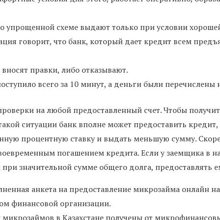
о упрощенной схеме выдают только при условии хороше
ия говорит, что банк, который дает кредит всем предъя
вносят правки, либо отказывают.
оступило всего за 10 минут, а деньги были перечислены н
проверки на любой предоставленный счет. Чтобы получит
такой ситуации банк вполне может предоставить кредит, х
ную процентную ставку и выдать меньшую сумму. Скоре
своевременным погашением кредита. Если у заемщика в н
при значительной сумме общего долга, предоставлять е
лненная анкета на предоставление микрозайма онлайн на
ом финансовой организации.
ях микрозаймов в Казахстане получены от микрофинансов