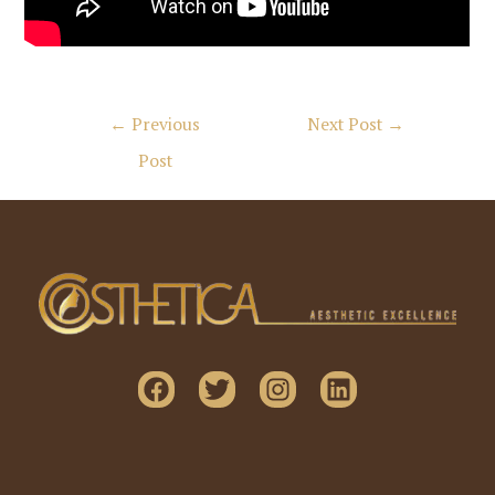
Post
←
Previous
Next Post
→
navigation
Post