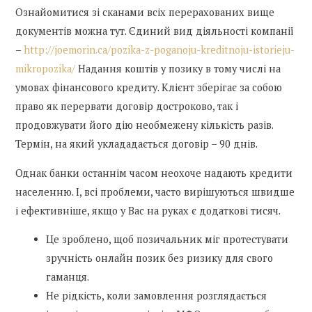
Ознайомитися зі сканами всіх перерахованих вище
документів можна тут. Єдиний вид діяльності компанії
–
http://joemorin.ca/pozika-z-poganoju-kreditnoju-istorieju-
mikropozika/
Надання коштів у позику в тому числі на
умовах фінансового кредиту. Клієнт зберігає за собою
право як перервати договір достроково, так і
продовжувати його дію необмежену кількість разів.
Термін, на який уклададається договір – 90 днів.
Однак банки останнім часом неохоче надають кредити
населенню. І, всі проблеми, часто вирішуються швидше
і ефективніше, якщо у Вас на руках є додаткові тисяч.
Це зроблено, щоб позичальник міг протестувати
зручність онлайн позик без ризику для свого
гаманця.
Не рідкість, коли замовлення розглядається