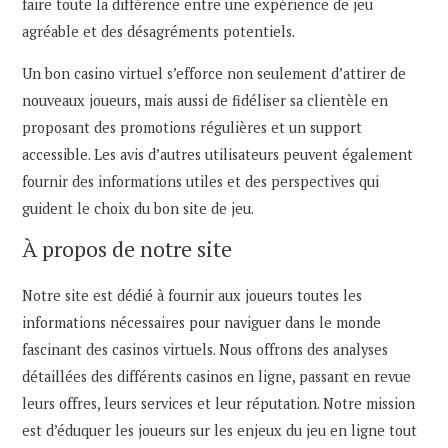
faire toute la différence entre une expérience de jeu
agréable et des désagréments potentiels.
Un bon casino virtuel s’efforce non seulement d’attirer de
nouveaux joueurs, mais aussi de fidéliser sa clientèle en
proposant des promotions régulières et un support
accessible. Les avis d’autres utilisateurs peuvent également
fournir des informations utiles et des perspectives qui
guident le choix du bon site de jeu.
À propos de notre site
Notre site est dédié à fournir aux joueurs toutes les
informations nécessaires pour naviguer dans le monde
fascinant des casinos virtuels. Nous offrons des analyses
détaillées des différents casinos en ligne, passant en revue
leurs offres, leurs services et leur réputation. Notre mission
est d’éduquer les joueurs sur les enjeux du jeu en ligne tout