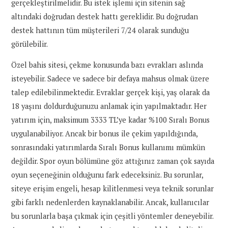
gerçekleştirilmelidir. Bu istek işlemi için sitenin sağ
altındaki doğrudan destek hattı gereklidir. Bu doğrudan
destek hattının tüm müşterileri 7/24 olarak sunduğu
görülebilir.
Özel bahis sitesi, çekme konusunda bazı evrakları aslında
isteyebilir. Sadece ve sadece bir defaya mahsus olmak üzere
talep edilebilinmektedir. Evraklar gerçek kişi, yaş olarak da
18 yaşını doldurduğunuzu anlamak için yapılmaktadır. Her
yatırım için, maksimum 3333 TL’ye kadar %100 Sıralı Bonus
uygulanabiliyor. Ancak bir bonus ile çekim yapıldığında,
sonrasındaki yatırımlarda Sıralı Bonus kullanımı mümkün
değildir. Spor oyun bölümüne göz attığınız zaman çok sayıda
oyun seçeneğinin olduğunu fark edeceksiniz. Bu sorunlar,
siteye erişim engeli, hesap kilitlenmesi veya teknik sorunlar
gibi farklı nedenlerden kaynaklanabilir. Ancak, kullanıcılar
bu sorunlarla başa çıkmak için çeşitli yöntemler deneyebilir.