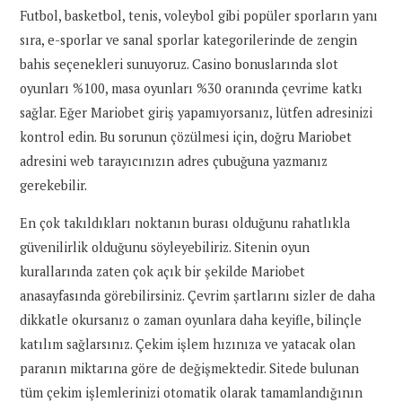
Futbol, basketbol, tenis, voleybol gibi popüler sporların yanı
sıra, e-sporlar ve sanal sporlar kategorilerinde de zengin
bahis seçenekleri sunuyoruz. Casino bonuslarında slot
oyunları %100, masa oyunları %30 oranında çevrime katkı
sağlar. Eğer Mariobet giriş yapamıyorsanız, lütfen adresinizi
kontrol edin. Bu sorunun çözülmesi için, doğru Mariobet
adresini web tarayıcınızın adres çubuğuna yazmanız
gerekebilir.
En çok takıldıkları noktanın burası olduğunu rahatlıkla
güvenilirlik olduğunu söyleyebiliriz. Sitenin oyun
kurallarında zaten çok açık bir şekilde Mariobet
anasayfasında görebilirsiniz. Çevrim şartlarını sizler de daha
dikkatle okursanız o zaman oyunlara daha keyifle, bilinçle
katılım sağlarsınız. Çekim işlem hızınıza ve yatacak olan
paranın miktarına göre de değişmektedir. Sitede bulunan
tüm çekim işlemlerinizi otomatik olarak tamamlandığının