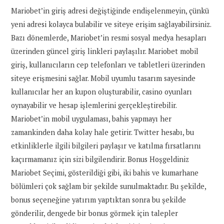
Mariobet’in giriş adresi değiştiğinde endişelenmeyin, çünkü
yeni adresi kolayca bulabilir ve siteye erişim sağlayabilirsiniz.
Bazı dönemlerde, Mariobet’in resmi sosyal medya hesapları
üzerinden güncel giriş linkleri paylaşılır. Mariobet mobil
giriş, kullanıcıların cep telefonları ve tabletleri üzerinden
siteye erişmesini sağlar. Mobil uyumlu tasarım sayesinde
kullanıcılar her an kupon oluşturabilir, casino oyunları
oynayabilir ve hesap işlemlerini gerçekleştirebilir.
Mariobet’in mobil uygulaması, bahis yapmayı her
zamankinden daha kolay hale getirir. Twitter hesabı, bu
etkinliklerle ilgili bilgileri paylaşır ve katılma fırsatlarını
kaçırmamanız için sizi bilgilendirir. Bonus Hoşgeldiniz
Mariobet Seçimi, gösterildiği gibi, iki bahis ve kumarhane
bölümleri çok sağlam bir şekilde sunulmaktadır. Bu şekilde,
bonus seçeneğine yatırım yaptıktan sonra bu şekilde
gönderilir, dengede bir bonus görmek için talepler