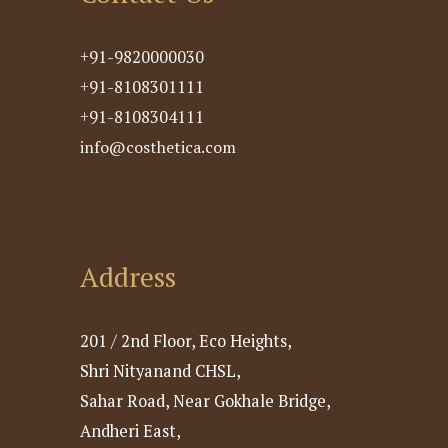
+91-9820000030
+91-8108301111
+91-8108304111
info@costhetica.com
Address
201 / 2nd Floor, Eco Heights,
Shri Nityanand CHSL,
Sahar Road, Near Gokhale Bridge,
Andheri East,