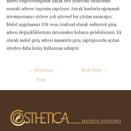
adresi engellendiğinde kaçak site yönetimi tarafından
sonraki adrese taşınma yapılıyor. Ancak bunlarla uğraşmak
istemiyorsanız sizlere çok işlevsel bir çözüm sunacağız.
Mobil uygulamayı IOS veya Android olarak indirerek giriş
adresi değişikliklerinin üstesinden kolayca gelebilirsiniz. Ek
olarak mobil giriş adresi masaüstü giriş yaptığınızda açılan
siteden daha kolay kullanıma sahiptir.
Post
←
Previous
Next Post
→
navigation
Post