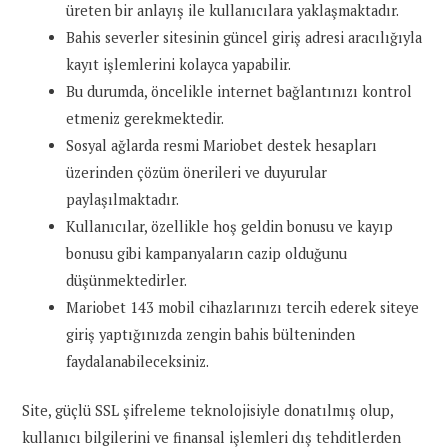
üreten bir anlayış ile kullanıcılara yaklaşmaktadır.
Bahis severler sitesinin güncel giriş adresi aracılığıyla
kayıt işlemlerini kolayca yapabilir.
Bu durumda, öncelikle internet bağlantınızı kontrol
etmeniz gerekmektedir.
Sosyal ağlarda resmi Mariobet destek hesapları
üzerinden çözüm önerileri ve duyurular
paylaşılmaktadır.
Kullanıcılar, özellikle hoş geldin bonusu ve kayıp
bonusu gibi kampanyaların cazip olduğunu
düşünmektedirler.
Mariobet 143 mobil cihazlarınızı tercih ederek siteye
giriş yaptığınızda zengin bahis bülteninden
faydalanabileceksiniz.
Site, güçlü SSL şifreleme teknolojisiyle donatılmış olup,
kullanıcı bilgilerini ve finansal işlemleri dış tehditlerden