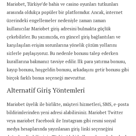
Mariobet, Türkiye’de bahis ve casino oyunları tutkunları
arasında oldukça popüler bir platformdur. Ancak, internet
üzerindeki engellemeler nedeniyle zaman zaman
kullanıcılar Mariobet giriş adresini bulmakta güçlük
çekebilirler. Bu yazımızda, en güncel giriş bağlantıları ve
karşılaşılan erişim sorunlarına yönelik çözüm yollarını
sizlerle paylaşıyoruz. Bu nedenle bonusu talep ederken
kurallarına bakmanız tavsiye edilir. İlk para yatırma bonusu,
kayıp bonusu, hoşgeldin bonusu, arkadaşını getir bonusu gibi
birçok farklı bonus seçeneği mevcuttur.
Alternatif Giriş Yöntemleri
Mariobet üyelik ile birlikte, müşteri hizmetleri, SMS, e-posta
bildirimlerinden yeni adresi alabilirsiniz. Mariobet Twitter
veya mariobet Facebook ile Instagram gibi resmi sosyal
medya hesaplarında yayınlanan giriş linki seçeneğini