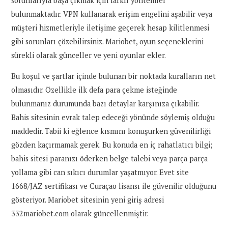
sorunlarıyla başa çıkmak için farklı yöntemler
bulunmaktadır. VPN kullanarak erişim engelini aşabilir veya
müşteri hizmetleriyle iletişime geçerek hesap kilitlenmesi
gibi sorunları çözebilirsiniz. Mariobet, oyun seçeneklerini
sürekli olarak günceller ve yeni oyunlar ekler.
Bu koşul ve şartlar içinde bulunan bir noktada kuralların net
olmasıdır. Özellikle ilk defa para çekme isteğinde
bulunmanız durumunda bazı detaylar karşınıza çıkabilir.
Bahis sitesinin evrak talep edeceği yönünde söylemiş olduğu
maddedir. Tabii ki eğlence kısmını konuşurken güvenilirliği
gözden kaçırmamak gerek. Bu konuda en iç rahatlatıcı bilgi;
bahis sitesi paranızı öderken belge talebi veya parça parça
yollama gibi can sıkıcı durumlar yaşatmıyor. Evet site
1668/JAZ sertifikası ve Curaçao lisansı ile güvenilir olduğunu
gösteriyor. Mariobet sitesinin yeni giriş adresi
332mariobet.com olarak güncellenmiştir.