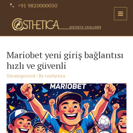
Skip
+91 9820000030
to
Main
content
Men
Mariobet yeni giriş bağlantısı
hızlı ve güvenli
Uncategorized
/ By
costhetica