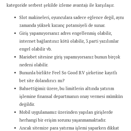
kategoride serbest şekilde izleme avantajı ile karşılaşır.
Slot makineleri, oyunculara sadece eğlence değil, aynı
zamanda yüksek kazanç potansiyeli de sunar.
Giriş yapamıyorsanız adres engellenmiş olabilir,
internet bağlantınız kötü olabilir, 3.parti yazılımlar
engel olabilir vb.
Mariobet sitesine giriş yapamıyorsanız bunun birçok
nedeni olabilir.
Bununla birlikte Feel So Good B.V şirketine kayıtlı
bet site dolandırıcı mı?
Bahsettiğimiz üzere, bu limitlerin altında yatırım
işlemine finansal departmanın onay vermesi mümkün
değildir.
Mobil uygulamamız üzerinden yapılan girişlerde
herhangi bir erişim sorunu yaşanmamaktadır.
Ancak sitemize para yatırma işlemi yaparken dikkat