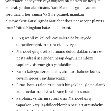
yöntemleri deneyerek veya müşteri hizmetleri ile iletişim
kurarak yardım alabilirsiniz. Yani Mariobet giremiyorum
sorunlarını her zaman VPN ile çözmek mümkün
olmayacaktır. Karşılığında Mariobet does not accept players
from United Kingdom hatası alabilirsiniz.
En güvenli ve kaliteli çözümlere de bu sayede
ulaşabileceğinizin altını çizmekteyiz.
Mariobet giriş üyelik formunu doldurduktan sonra e-
posta adresi üzerinden hesap doğrulama işlemi
yapılarak sisteme giriş yapılabilir.
Farklı kategorilerden bahis alınması halinde bonus
çevrimi geçerli sayılmayacaktır.
Firma, bonus taleplerini hızlı bir şekilde işleme alarak
kullanıcılarına ekstra kazanç fırsatları sunar.
Parolanız yanlış mı sorunlarını Mariobet giriş
yaparken karşılaşabileceklerden bazıları arasındadır.