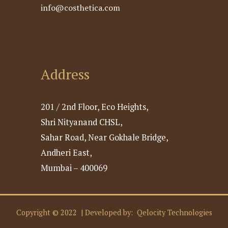
info@costhetica.com
Address
201 / 2nd Floor, Eco Heights,
Shri Nityanand CHSL,
Sahar Road, Near Gokhale Bridge,
Andheri East,
Mumbai – 400069
Copyright © 2022 | Developed by:
Qelocity Technologies