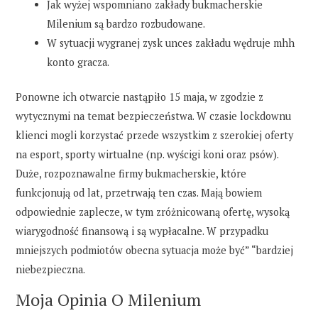
Jak wyżej wspomniano zakłady bukmacherskie
Milenium są bardzo rozbudowane.
W sytuacji wygranej zysk unces zakładu wędruje mhh
konto gracza.
Ponowne ich otwarcie nastąpiło 15 maja, w zgodzie z
wytycznymi na temat bezpieczeństwa. W czasie lockdownu
klienci mogli korzystać przede wszystkim z szerokiej oferty
na esport, sporty wirtualne (np. wyścigi koni oraz psów).
Duże, rozpoznawalne firmy bukmacherskie, które
funkcjonują od lat, przetrwają ten czas. Mają bowiem
odpowiednie zaplecze, w tym zróżnicowaną ofertę, wysoką
wiarygodność finansową i są wypłacalne. W przypadku
mniejszych podmiotów obecna sytuacja może być” “bardziej
niebezpieczna.
Moja Opinia O Milenium