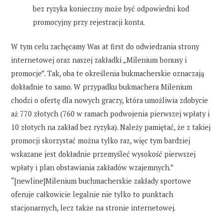
bez ryzyka konieczny może być odpowiedni kod
promocyjny przy rejestracji konta.
W tym celu zachęcamy Was at first do odwiedzania strony
internetowej oraz naszej zakładki „Milenium bonusy i
promocje”. Tak, oba te określenia bukmacherskie oznaczają
dokładnie to samo. W przypadku bukmachera Milenium
chodzi o ofertę dla nowych graczy, która umożliwia zdobycie
aż 770 złotych (760 w ramach podwojenia pierwszej wpłaty i
10 złotych na zakład bez ryzyka). Należy pamiętać, że z takiej
promocji skorzystać można tylko raz, więc tym bardziej
wskazane jest dokładnie przemyśleć wysokość pierwszej
wpłaty i plan obstawiania zakładów wzajemnych.”
“[newline]Milenium buchmacherskie zakłady sportowe
oferuje całkowicie legalnie nie tylko to punktach
stacjonarnych, lecz także na stronie internetowej.