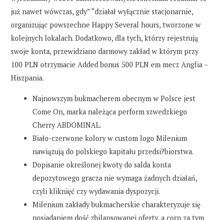
już nawet wówczas, gdy” “działał wyłącznie stacjonarnie,
organizując powszechne Happy Several hours, tworzone w
kolejnych lokalach. Dodatkowo, dla tych, którzy rejestrują
swoje konta, przewidziano darmowy zakład w którym przy
100 PLN otrzymacie Added bonus 500 PLN em mecz Anglia –
Hiszpania.
Najnowszym bukmacherem obecnym w Polsce jest
Come On, marka należąca perform szwedzkiego
Cherry ABDOMINAL.
Biało-czerwone kolory w custom logo Milenium
nawiązują do polskiego kapitału przedsi?biorstwa.
Dopisanie określonej kwoty do salda konta
depozytowego gracza nie wymaga żadnych działań,
czyli kliknięć czy wydawania dyspozycji.
Milenium zakłady bukmacherskie charakteryzuje się
posiadaniem dość zbilansowanej oferty, a corp za tym