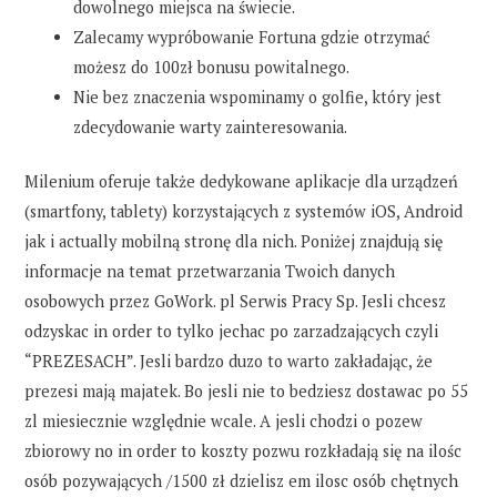
dowolnego miejsca na świecie.
Zalecamy wypróbowanie Fortuna gdzie otrzymać
możesz do 100zł bonusu powitalnego.
Nie bez znaczenia wspominamy o golfie, który jest
zdecydowanie warty zainteresowania.
Milenium oferuje także dedykowane aplikacje dla urządzeń
(smartfony, tablety) korzystających z systemów iOS, Android
jak i actually mobilną stronę dla nich. Poniżej znajdują się
informacje na temat przetwarzania Twoich danych
osobowych przez GoWork. pl Serwis Pracy Sp. Jesli chcesz
odzyskac in order to tylko jechac po zarzadzających czyli
“PREZESACH”. Jesli bardzo duzo to warto zakładając, że
prezesi mają majatek. Bo jesli nie to bedziesz dostawac po 55
zl miesiecznie względnie wcale. A jesli chodzi o pozew
zbiorowy no in order to koszty pozwu rozkładają się na ilośc
osób pozywających /1500 zł dzielisz em ilosc osób chętnych