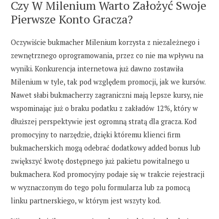
Czy W Milenium Warto Założyć Swoje
Pierwsze Konto Gracza?
Oczywiście bukmacher Milenium korzysta z niezależnego i
zewnętrznego oprogramowania, przez co nie ma wpływu na
wyniki. Konkurencja internetowa już dawno zostawiła
Milenium w tyle, tak pod względem promocji, jak we kursów.
Nawet słabi bukmacherzy zagraniczni mają lepsze kursy, nie
wspominając już o braku podatku z zakładów 12%, który w
dłuższej perspektywie jest ogromną stratą dla gracza. Kod
promocyjny to narzędzie, dzięki któremu klienci firm
bukmacherskich mogą odebrać dodatkowy added bonus lub
zwiększyć kwotę dostępnego już pakietu powitalnego u
bukmachera. Kod promocyjny podaje się w trakcie rejestracji
w wyznaczonym do tego polu formularza lub za pomocą
linku partnerskiego, w którym jest wszyty kod.