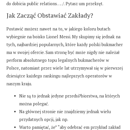
do dobicia public relations…. /. Pytasz um przekręt.
Jak Zacząć Obstawiać Zakłady?
Postawić możesz nawet na to, w jakiego koloru butach
wybiegnie na boisko Lionel Messi. My skupimy się jednak na
tych, najbardziej popularnych, które każdy polski bukmacher
ma w swojej ofercie. Sam stronę być może nigdy nie należał
perform absolutnego topu legalnych bukmacherów w
Polsce, natomiast przez wiele lat utrzymywał się w pierwszej
dziesiątce każdego rankingu najlepszych operatorów w
naszym kraju.
Nie są to jednak jedyne przedsi?biorstwa, na których
można polegać.
Na głównej stronie nie znajdziemy jednak wielu
przydatnych opcji, jak np.
Warto pamiętać, że” “aby odebrać em przykład zakład