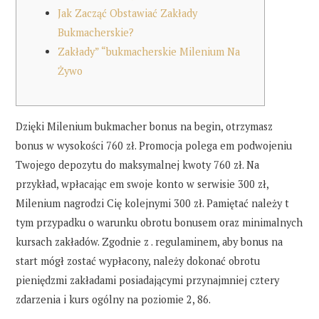
Jak Zacząć Obstawiać Zakłady
Bukmacherskie?
Zakłady” “bukmacherskie Milenium Na
Żywo
Dzięki Milenium bukmacher bonus na begin, otrzymasz
bonus w wysokości 760 zł. Promocja polega em podwojeniu
Twojego depozytu do maksymalnej kwoty 760 zł. Na
przykład, wpłacając em swoje konto w serwisie 300 zł,
Milenium nagrodzi Cię kolejnymi 300 zł. Pamiętać należy t
tym przypadku o warunku obrotu bonusem oraz minimalnych
kursach zakładów. Zgodnie z . regulaminem, aby bonus na
start mógł zostać wypłacony, należy dokonać obrotu
pieniędzmi zakładami posiadającymi przynajmniej cztery
zdarzenia i kurs ogólny na poziomie 2, 86.