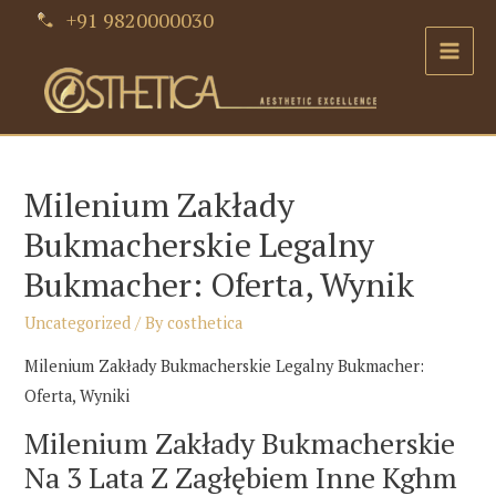
Skip
+91 9820000030
to
Main
content
Men
Milenium Zakłady
Bukmacherskie Legalny
Bukmacher: Oferta, Wynik
Uncategorized
/ By
costhetica
Milenium Zakłady Bukmacherskie Legalny Bukmacher:
Oferta, Wyniki
Milenium Zakłady Bukmacherskie
Na 3 Lata Z Zagłębiem Inne Kghm