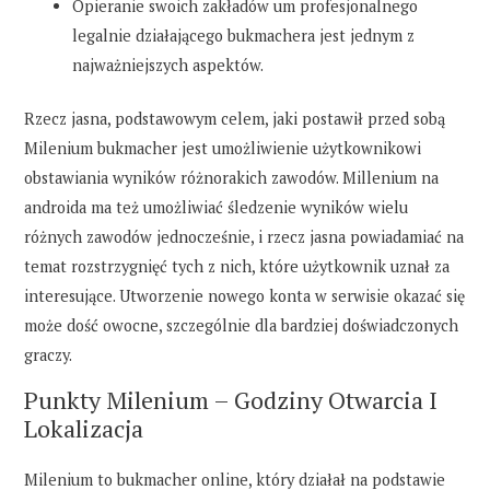
Opieranie swoich zakładów um profesjonalnego
legalnie działającego bukmachera jest jednym z
najważniejszych aspektów.
Rzecz jasna, podstawowym celem, jaki postawił przed sobą
Milenium bukmacher jest umożliwienie użytkownikowi
obstawiania wyników różnorakich zawodów. Millenium na
androida ma też umożliwiać śledzenie wyników wielu
różnych zawodów jednocześnie, i rzecz jasna powiadamiać na
temat rozstrzygnięć tych z nich, które użytkownik uznał za
interesujące. Utworzenie nowego konta w serwisie okazać się
może dość owocne, szczególnie dla bardziej doświadczonych
graczy.
Punkty Milenium – Godziny Otwarcia I
Lokalizacja
Milenium to bukmacher online, który działał na podstawie