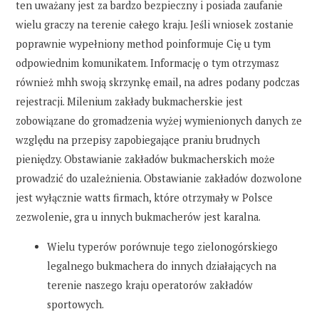
ten uważany jest za bardzo bezpieczny i posiada zaufanie
wielu graczy na terenie całego kraju. Jeśli wniosek zostanie
poprawnie wypełniony method poinformuje Cię u tym
odpowiednim komunikatem. Informację o tym otrzymasz
również mhh swoją skrzynkę email, na adres podany podczas
rejestracji. Milenium zakłady bukmacherskie jest
zobowiązane do gromadzenia wyżej wymienionych danych ze
względu na przepisy zapobiegające praniu brudnych
pieniędzy. Obstawianie zakładów bukmacherskich może
prowadzić do uzależnienia. Obstawianie zakładów dozwolone
jest wyłącznie watts firmach, które otrzymały w Polsce
zezwolenie, gra u innych bukmacherów jest karalna.
Wielu typerów porównuje tego zielonogórskiego
legalnego bukmachera do innych działających na
terenie naszego kraju operatorów zakładów
sportowych.