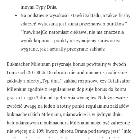
innymi Typy Dnia.
Na podstawie wysokości stawki zakładu, a także liczby
zdarzeń wyliczana jest suma przyznanych punktów.”
“[newline]Co natomiast ciekawe, nie ma znaczenia
wynik kuponu – punkty otrzymujemy zarówno za
wygrane, jak i actually przegrane zakłady.
Bukmacher Milenium przyznaje bonus powitalny w dwóch
transzach 20 i 80%. Do obrotu nie und nimmer są zaliczane
zakłady z oferty „Typ dnia”, zakład rozpisowe czy Totalizator.
Milenium zgodnie z regulaminem dopisuje bonus do konta
gracza t ciągu 3 dni od spełnienia wymogów. Należy jeszcze
zwrócić uwagę na jeden istotny punkt regulaminu zakładów
bukmacherskich Milenium, mianowicie iż w jednym dniu
kalendarzowym u bukmachera Milenium może być zaliczone
nie więcej niż 10% kwoty obrotu. Brana pod uwagę jest” “info