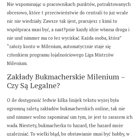
Nie wspominając u pracownikach punktów, potraktowanych
obcesowo, które t przeciwieństwie do centrali to już wcale
nic nie wiedziały. Zawsze tak ijest, pracujesz z kimś to
współpraca musi być, a nast?pnie każdy idzie własna droga i
nie und nimmer ma co łez wyciskać. Każda osoba, która”
“założy konto w Milenium, automatycznie staje się
członkiem programu lojalnościowego Liga Mistrzów
Milenium.
Zakłady Bukmacherskie Milenium –
Czy Są Legalne?
O ile dostępność ledwie kilka linijek tekstu wyżej była
ogromną zaletą zakładów bukmacherskich online, tak nie
und nimmer wolno zapominać um tym, że jest to zarazem ich
wada. Niestety, bukmacherka to hazard, the hazard może
uzależniać. To wielki błąd, bo obstawianie musi być hobby, w