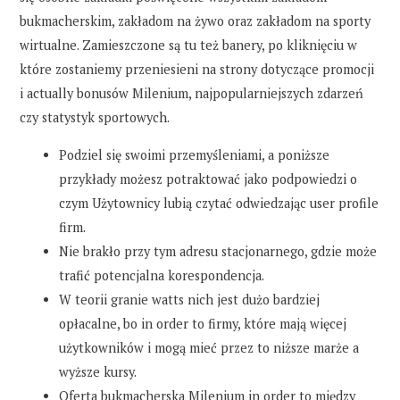
bukmacherskim, zakładom na żywo oraz zakładom na sporty
wirtualne. Zamieszczone są tu też banery, po kliknięciu w
które zostaniemy przeniesieni na strony dotyczące promocji
i actually bonusów Milenium, najpopularniejszych zdarzeń
czy statystyk sportowych.
Podziel się swoimi przemyśleniami, a poniższe
przykłady możesz potraktować jako podpowiedzi o
czym Użytownicy lubią czytać odwiedzając user profile
firm.
Nie brakło przy tym adresu stacjonarnego, gdzie może
trafić potencjalna korespondencja.
W teorii granie watts nich jest dużo bardziej
opłacalne, bo in order to firmy, które mają więcej
użytkowników i mogą mieć przez to niższe marże a
wyższe kursy.
Oferta bukmacherska Milenium in order to między