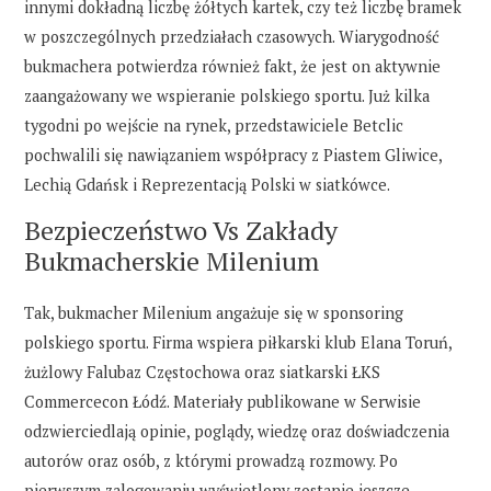
innymi dokładną liczbę żółtych kartek, czy też liczbę bramek
w poszczególnych przedziałach czasowych. Wiarygodność
bukmachera potwierdza również fakt, że jest on aktywnie
zaangażowany we wspieranie polskiego sportu. Już kilka
tygodni po wejście na rynek, przedstawiciele Betclic
pochwalili się nawiązaniem współpracy z Piastem Gliwice,
Lechią Gdańsk i Reprezentacją Polski w siatkówce.
Bezpieczeństwo Vs Zakłady
Bukmacherskie Milenium
Tak, bukmacher Milenium angażuje się w sponsoring
polskiego sportu. Firma wspiera piłkarski klub Elana Toruń,
żużlowy Falubaz Częstochowa oraz siatkarski ŁKS
Commercecon Łódź. Materiały publikowane w Serwisie
odzwierciedlają opinie, poglądy, wiedzę oraz doświadczenia
autorów oraz osób, z którymi prowadzą rozmowy. Po
pierwszym zalogowaniu wyświetlony zostanie jeszcze