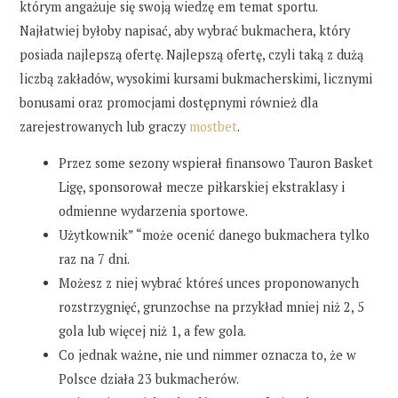
którym angażuje się swoją wiedzę em temat sportu.
Najłatwiej byłoby napisać, aby wybrać bukmachera, który
posiada najlepszą ofertę. Najlepszą ofertę, czyli taką z dużą
liczbą zakładów, wysokimi kursami bukmacherskimi, licznymi
bonusami oraz promocjami dostępnymi również dla
zarejestrowanych lub graczy
mostbet
.
Przez some sezony wspierał finansowo Tauron Basket
Ligę, sponsorował mecze piłkarskiej ekstraklasy i
odmienne wydarzenia sportowe.
Użytkownik” “może ocenić danego bukmachera tylko
raz na 7 dni.
Możesz z niej wybrać któreś unces proponowanych
rozstrzygnięć, grunzochse na przykład mniej niż 2, 5
gola lub więcej niż 1, a few gola.
Co jednak ważne, nie und nimmer oznacza to, że w
Polsce działa 23 bukmacherów.