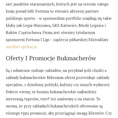
sieć punktów stacjonarnych, których jest na terenie całego
kraju ponad 600. Fortuna to również aktywny partner
polskiego sportu – w sponsorskim portfolio znajdują się takie
kluby yak Legia Warszawa, GKS Katowice, Miedź Legnica i
Raków Częstochowa. Firma jest również tytularnym
sponsorem Fortuna I Ligi – zaplecza piłkarskiej Ekstraklasy
mostbet aplikacja
.
Oferty I Promocje Bukmacherów
Są i odmienne rodzaje zakładów, na przykład jeśli chodzi o
zakłady bukmacherskie Milenium oferta przewiduje zakłady
specjalne, z dziedziny polityki, kultury czy innych wydarzeń.
Dobrze wiemy, że bonusy bukmacherskie najbardziej
interesują typerów, tote? też omówimy u na starcie. To
norma, że przy zakładach bukmacherskich oferowane są
różnego typu promocje, aby przyciągnąć uwagę klientów. Czy