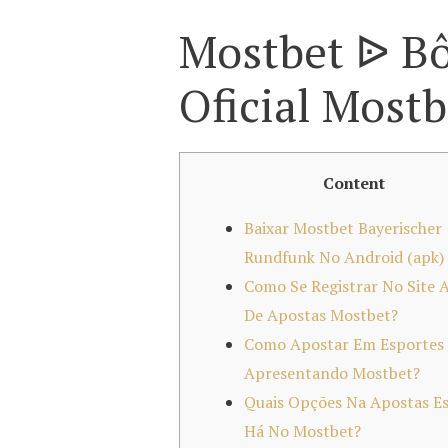
Mostbet ᐉ B
Oficial Mostb
Content
Baixar Mostbet Bayerischer
Rundfunk No Android (apk) 
Como Se Registrar No Site 
De Apostas Mostbet?
Como Apostar Em Esportes
Apresentando Mostbet?
Quais Opções Na Apostas Es
Há No Mostbet?