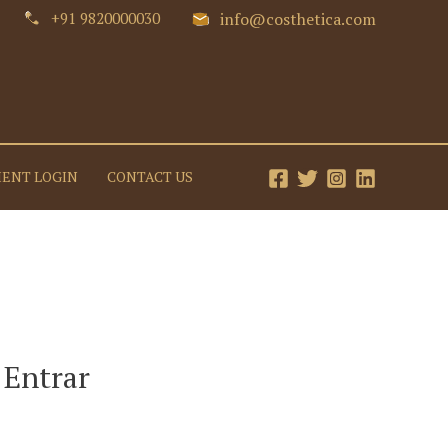
+91 9820000030
info@costhetica.com
IENT LOGIN
CONTACT US
 Entrar