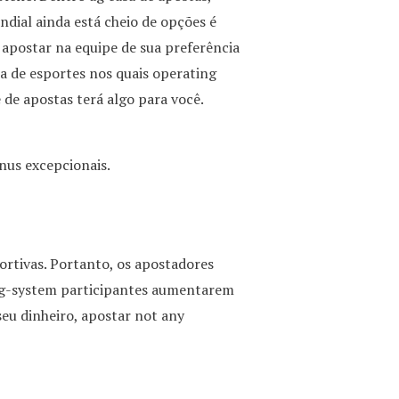
ndial ainda está cheio de opções é
apostar na equipe de sua preferência
a de esportes nos quais operating
de apostas terá algo para você.
us excepcionais.
ortivas. Portanto, os apostadores
ing-system participantes aumentarem
seu dinheiro, apostar not any