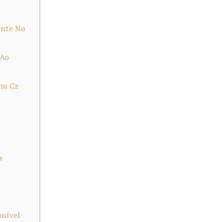
nte No
 Ao
nu Cz
a
onível