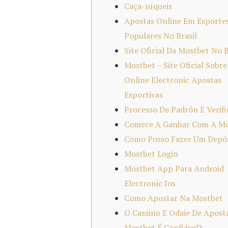
Caça-níqueis
Apostas Online Em Esporte
Populares No Brasil
Site Oficial Da Mostbet No B
Mostbet – Site Oficial Sobre
Online Electronic Apostas
Esportivas
Processo De Padrón E Verifi
Comece A Ganhar Com A Mo
Como Posso Fazer Um Depós
Mostbet Login
Mostbet App Para Android
Electronic Ios
Como Apostar Na Mostbet
O Cassino E Odaie De Apost
Mostbet É Confiável?