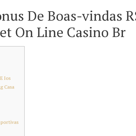
ônus De Boas-vindas 
et On Line Casino Br
E Ios
Ag Casa
portivas