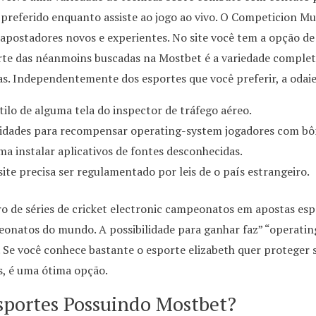
 preferido enquanto assiste ao jogo ao vivo. O Competicion Mu
postadores novos e experientes. No site você tem a opção de 
arte das néanmoins buscadas na Mostbet é a variedade complet
. Independentemente dos esportes que você preferir, a odaie 
ilo de alguma tela do inspector de tráfego aéreo.
idades para recompensar operating-system jogadores com bôn
ema instalar aplicativos de fontes desconhecidas.
site precisa ser regulamentado por leis de o país estrangeiro.
 de séries de cricket electronic campeonatos em apostas esp
eonatos do mundo. A possibilidade para ganhar faz” “operat
. Se você conhece bastante o esporte elizabeth quer proteger 
s, é uma ótima opção.
portes Possuindo Mostbet?