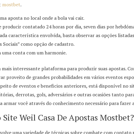
t
mostbet
.
ma aposta no local onde a bola vai cair.
 producir contatado 24 horas por dia, seven dias por hebdóm
da característica envolvida, basta observar as opções listadas
s Sociais” como opção de cadastro.
am uma conta com um harmonie.
 a mais interessante plataforma para produzir suas apostas. 
rar proveito de grandes probabilidades em vários eventos esp
peito de eventos e beneficios anteriores, está disponível no si
itórias, derrotas, gols, adversários e outras ocasiões tanto pa
para armar você através do conhecimento necessário para fazer
 Site Weil Casa De Apostas Mostbet?
olve uma variedade de técnicas sobre combate com contato p