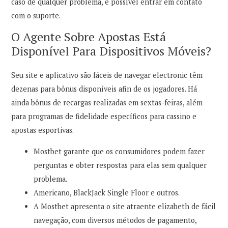
caso de qualquer problema, é possível entrar em contato
com o suporte.
O Agente Sobre Apostas Está
Disponível Para Dispositivos Móveis?
Seu site e aplicativo são fáceis de navegar electronic têm
dezenas para bônus disponíveis afin de os jogadores. Há
ainda bônus de recargas realizadas em sextas-feiras, além
para programas de fidelidade específicos para cassino e
apostas esportivas.
Mostbet garante que os consumidores podem fazer
perguntas e obter respostas para elas sem qualquer
problema.
Americano, BlackJack Single Floor e outros.
A Mostbet apresenta o site atraente elizabeth de fácil
navegação, com diversos métodos de pagamento,