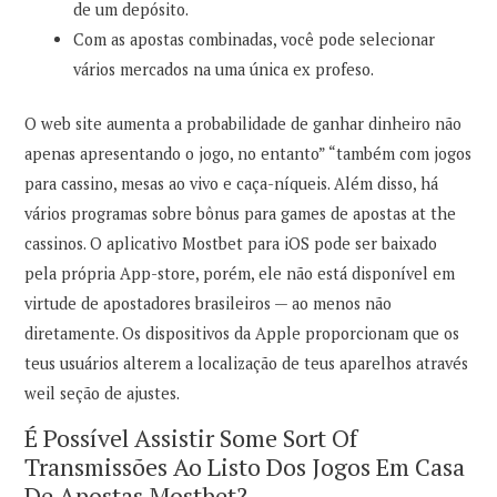
de um depósito.
Com as apostas combinadas, você pode selecionar
vários mercados na uma única ex profeso.
O web site aumenta a probabilidade de ganhar dinheiro não
apenas apresentando o jogo, no entanto” “também com jogos
para cassino, mesas ao vivo e caça-níqueis. Além disso, há
vários programas sobre bônus para games de apostas at the
cassinos. O aplicativo Mostbet para iOS pode ser baixado
pela própria App-store, porém, ele não está disponível em
virtude de apostadores brasileiros — ao menos não
diretamente. Os dispositivos da Apple proporcionam que os
teus usuários alterem a localização de teus aparelhos através
weil seção de ajustes.
É Possível Assistir Some Sort Of
Transmissões Ao Listo Dos Jogos Em Casa
De Apostas Mostbet?