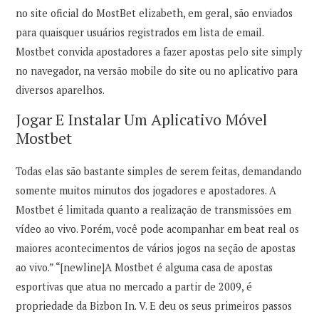
no site oficial do MostBet elizabeth, em geral, são enviados
para quaisquer usuários registrados em lista de email.
Mostbet convida apostadores a fazer apostas pelo site simply
no navegador, na versão mobile do site ou no aplicativo para
diversos aparelhos.
Jogar E Instalar Um Aplicativo Móvel
Mostbet
Todas elas são bastante simples de serem feitas, demandando
somente muitos minutos dos jogadores e apostadores. A
Mostbet é limitada quanto a realização de transmissões em
vídeo ao vivo. Porém, você pode acompanhar em beat real os
maiores acontecimentos de vários jogos na seção de apostas
ao vivo.” “[newline]A Mostbet é alguma casa de apostas
esportivas que atua no mercado a partir de 2009, é
propriedade da Bizbon In. V. E deu os seus primeiros passos