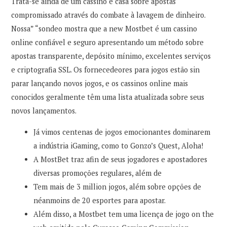
Trata-se ainda de um cassino e casa sobre apostas
compromissado através do combate à lavagem de dinheiro.
Nossa” “sondeo mostra que a new Mostbet é um cassino
online confiável e seguro apresentando um método sobre
apostas transparente, depósito mínimo, excelentes serviços
e criptografia SSL. Os fornecedeores para jogos estão sin
parar lançando novos jogos, e os cassinos online mais
conocidos geralmente têm uma lista atualizada sobre seus
novos lançamentos.
Já vimos centenas de jogos emocionantes dominarem
a indústria iGaming, como to Gonzo’s Quest, Aloha!
A MostBet traz afin de seus jogadores e apostadores
diversas promoções regulares, além de
Tem mais de 3 million jogos, além sobre opções de
néanmoins de 20 esportes para apostar.
Além disso, a Mostbet tem uma licença de jogo on the