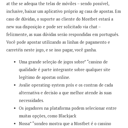
at the se adequa the telas de móviles – sendo possível,
inclusive, baixar um aplicativo próprio ag casa de apostas. Em
caso de dúvidas, o suporte ao cliente do Mostbet estará a
new sua disposição e pode ser solicitado via chat –
felizmente, as suas dúvidas serão respondidas em português.
Você pode apostar utilizando as linhas de pagamento e
carretéis neste jogo, e se isso pagar, você ganha.
Uma grande seleção de jogos sobre” “cassino de
qualidade é parte integrante sobre qualquer site
legítimo de apostas online.
Avalie operating-system prós e os contras de cada
alternativa e decisão a que melhor atende às suas
necessidades.
Os jogadores na plataforma podem selecionar entre
muitas opções, como Blackjack
Nossa” “sondeo mostra que a Mostbet é o cassino