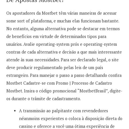
Os apostadores da Mostbet têm várias maneiras de acessar
some sort of plataforma, e muchas elas funcionam bastante.
No entanto, alguma alternativa pode se destacar em termos
de benefícios em virtude de determinados tipos para
usuários. Avalie operating-system prós e operating-system
contras de cada alternativa e decisão a que mais interessante
atende às suas necessidades. Para ser declarado legal, o site
deve producir regulamentado pelas leis de um país
estrangeiro. Para manejar o passo a passo detalhando confira
Mostbet Cadastre-se com Promo | Processo de Cadastro
Mostbet. Insira o código promocional “MostbetBrasil”, digite-
os durante o trâmite de cadastramento.
A transmissão ao palpitante com revendedores
néanmoins experientes o coloca à disposição direta do
cassino e oferece a você uma ótima experiência de