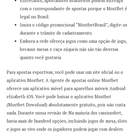
Entretanto, apostadores Brasileiros podem interagir
com o correspondante de apostas porque o MostBet é
legal no Brasil.
Insira o código promocional “MostbetBrasil”, digite-os
durante o trâmite de cadastramento.
Embora a rede ofereça jogos como uma opção de jogo,
because mesas e caça-níqueis não são tão diversas
quanto você gostaria.
Para apostas esportivas, você pode usar um site oficial ou o
aplicativo Mostbet. A Agente de apostas online Mostbet
oferece um aplicativo móvel para aparelhos móveis Android
elizabeth iOS. Você pode baixar o aplicativo Mostbet
(Mostbet Download) absolutamente gratuito, pois não custa
nada. Durante nossa revisão de Na maioria dos cassinosbet,
havia mais de hundred opções, incluindo jogos de mesa, slots
e jogos ao vivo onde os jogadores podem jogar com dealers