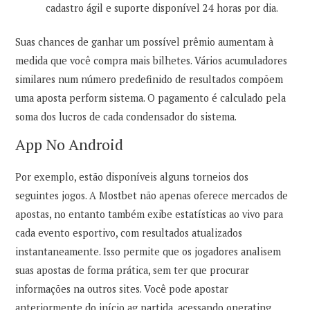
cadastro ágil e suporte disponível 24 horas por dia.
Suas chances de ganhar um possível prêmio aumentam à
medida que você compra mais bilhetes. Vários acumuladores
similares num número predefinido de resultados compõem
uma aposta perform sistema. O pagamento é calculado pela
soma dos lucros de cada condensador do sistema.
App No Android
Por exemplo, estão disponíveis alguns torneios dos
seguintes jogos. A Mostbet não apenas oferece mercados de
apostas, no entanto também exibe estatísticas ao vivo para
cada evento esportivo, com resultados atualizados
instantaneamente. Isso permite que os jogadores analisem
suas apostas de forma prática, sem ter que procurar
informações na outros sites. Você pode apostar
anteriormente do início ag partida, acessando operating