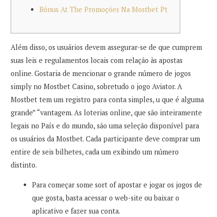
Bónus At The Promoções Na Mostbet Pt
Além disso, os usuários devem assegurar-se de que cumprem
suas leis e regulamentos locais com relação às apostas
online. Gostaria de mencionar o grande número de jogos
simply no Mostbet Casino, sobretudo o jogo Aviator. A
Mostbet tem um registro para conta simples, u que é alguma
grande” “vantagem. As loterias online, que são inteiramente
legais no País e do mundo, são uma seleção disponível para
os usuários da Mostbet. Cada participante deve comprar um
entire de seis bilhetes, cada um exibindo um número
distinto.
Para começar some sort of apostar e jogar os jogos de
que gosta, basta acessar o web-site ou baixar o
aplicativo e fazer sua conta.