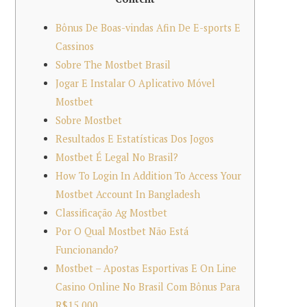
Bônus De Boas-vindas Afin De E-sports E
Cassinos
Sobre The Mostbet Brasil
Jogar E Instalar O Aplicativo Móvel
Mostbet
Sobre Mostbet
Resultados E Estatísticas Dos Jogos
Mostbet É Legal No Brasil?
How To Login In Addition To Access Your
Mostbet Account In Bangladesh
Classificação Ag Mostbet
Por O Qual Mostbet Não Está
Funcionando?
Mostbet – Apostas Esportivas E On Line
Casino Online No Brasil Com Bônus Para
R$15 000