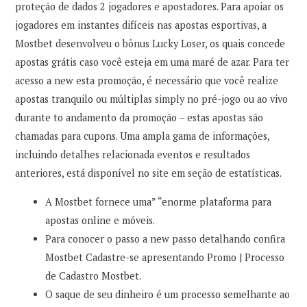
proteção de dados 2 jogadores e apostadores. Para apoiar os
jogadores em instantes difíceis nas apostas esportivas, a
Mostbet desenvolveu o bônus Lucky Loser, os quais concede
apostas grátis caso você esteja em uma maré de azar. Para ter
acesso a new esta promoção, é necessário que você realize
apostas tranquilo ou múltiplas simply no pré-jogo ou ao vivo
durante to andamento da promoção – estas apostas são
chamadas para cupons. Uma ampla gama de informações,
incluindo detalhes relacionada eventos e resultados
anteriores, está disponível no site em seção de estatísticas.
A Mostbet fornece uma” “enorme plataforma para
apostas online e móveis.
Para conocer o passo a new passo detalhando confira
Mostbet Cadastre-se apresentando Promo | Processo
de Cadastro Mostbet.
O saque de seu dinheiro é um processo semelhante ao