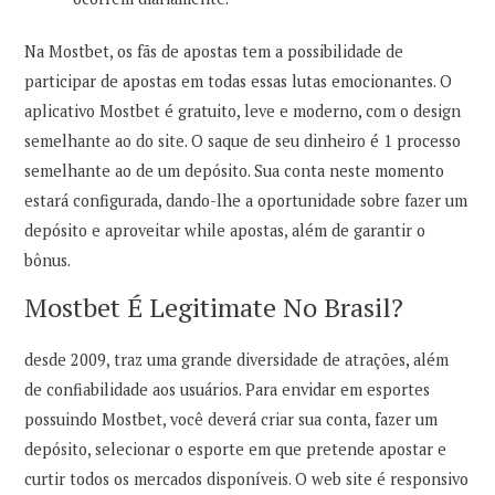
Na Mostbet, os fãs de apostas tem a possibilidade de
participar de apostas em todas essas lutas emocionantes. O
aplicativo Mostbet é gratuito, leve e moderno, com o design
semelhante ao do site. O saque de seu dinheiro é 1 processo
semelhante ao de um depósito. Sua conta neste momento
estará configurada, dando-lhe a oportunidade sobre fazer um
depósito e aproveitar while apostas, além de garantir o
bônus.
Mostbet É Legitimate No Brasil?
desde 2009, traz uma grande diversidade de atrações, além
de confiabilidade aos usuários. Para envidar em esportes
possuindo Mostbet, você deverá criar sua conta, fazer um
depósito, selecionar o esporte em que pretende apostar e
curtir todos os mercados disponíveis. O web site é responsivo