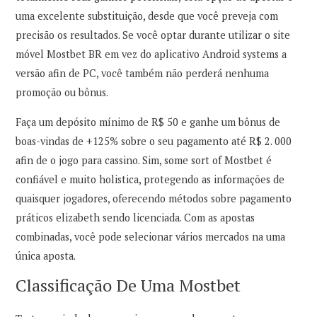
uma excelente substituição, desde que você preveja com
precisão os resultados. Se você optar durante utilizar o site
móvel Mostbet BR em vez do aplicativo Android systems a
versão afin de PC, você também não perderá nenhuma
promoção ou bônus.
Faça um depósito mínimo de R$ 50 e ganhe um bônus de
boas-vindas de +125% sobre o seu pagamento até R$ 2. 000
afin de o jogo para cassino. Sim, some sort of Mostbet é
confiável e muito holistica, protegendo as informações de
quaisquer jogadores, oferecendo métodos sobre pagamento
práticos elizabeth sendo licenciada. Com as apostas
combinadas, você pode selecionar vários mercados na uma
única aposta.
Classificação De Uma Mostbet