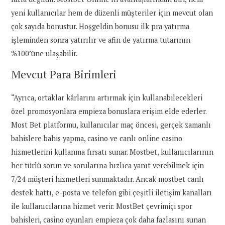
yeni kullanıcılar hem de düzenli müşteriler için mevcut olan
çok sayıda bonustur. Hoşgeldin bonusu ilk pra yatırma
işleminden sonra yatırılır ve afin de yatırma tutarının
%100’üne ulaşabilir.
Mevcut Para Birimleri
“Ayrıca, ortaklar kârlarını artırmak için kullanabilecekleri
özel promosyonlara empieza bonuslara erişim elde ederler.
Most Bet platformu, kullanıcılar maç öncesi, gerçek zamanlı
bahislere bahis yapma, casino ve canlı online casino
hizmetlerini kullanma fırsatı sunar. Mostbet, kullanıcılarının
her türlü sorun ve sorularına hızlıca yanıt verebilmek için
7/24 müşteri hizmetleri sunmaktadır. Ancak mostbet canlı
destek hattı, e-posta ve telefon gibi çeşitli iletişim kanalları
ile kullanıcılarına hizmet verir. MostBet çevrimiçi spor
bahisleri, casino oyunları empieza çok daha fazlasını sunan