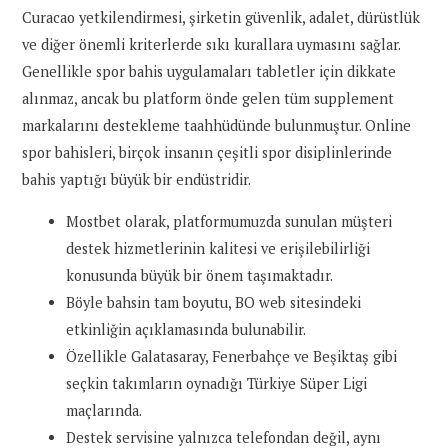
Curacao yetkilendirmesi, şirketin güvenlik, adalet, dürüstlük
ve diğer önemli kriterlerde sıkı kurallara uymasını sağlar.
Genellikle spor bahis uygulamaları tabletler için dikkate
alınmaz, ancak bu platform önde gelen tüm supplement
markalarını destekleme taahhüdünde bulunmuştur. Online
spor bahisleri, birçok insanın çeşitli spor disiplinlerinde
bahis yaptığı büyük bir endüstridir.
Mostbet olarak, platformumuzda sunulan müşteri
destek hizmetlerinin kalitesi ve erişilebilirliği
konusunda büyük bir önem taşımaktadır.
Böyle bahsin tam boyutu, BO web sitesindeki
etkinliğin açıklamasında bulunabilir.
Özellikle Galatasaray, Fenerbahçe ve Beşiktaş gibi
seçkin takımların oynadığı Türkiye Süper Ligi
maçlarında.
Destek servisine yalnızca telefondan değil, aynı