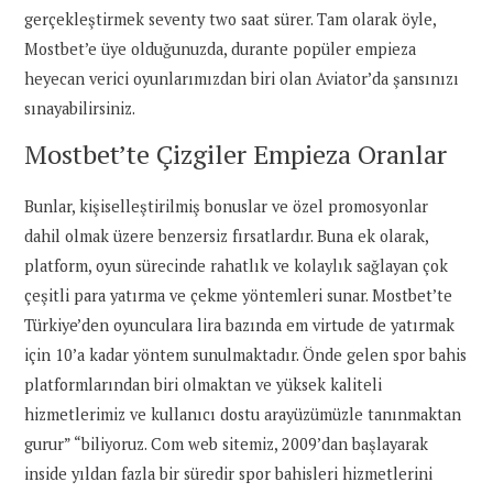
gerçekleştirmek seventy two saat sürer. Tam olarak öyle,
Mostbet’e üye olduğunuzda, durante popüler empieza
heyecan verici oyunlarımızdan biri olan Aviator’da şansınızı
sınayabilirsiniz.
Mostbet’te Çizgiler Empieza Oranlar
Bunlar, kişiselleştirilmiş bonuslar ve özel promosyonlar
dahil olmak üzere benzersiz fırsatlardır. Buna ek olarak,
platform, oyun sürecinde rahatlık ve kolaylık sağlayan çok
çeşitli para yatırma ve çekme yöntemleri sunar. Mostbet’te
Türkiye’den oyunculara lira bazında em virtude de yatırmak
için 10’a kadar yöntem sunulmaktadır. Önde gelen spor bahis
platformlarından biri olmaktan ve yüksek kaliteli
hizmetlerimiz ve kullanıcı dostu arayüzümüzle tanınmaktan
gurur” “biliyoruz. Com web sitemiz, 2009’dan başlayarak
inside yıldan fazla bir süredir spor bahisleri hizmetlerini