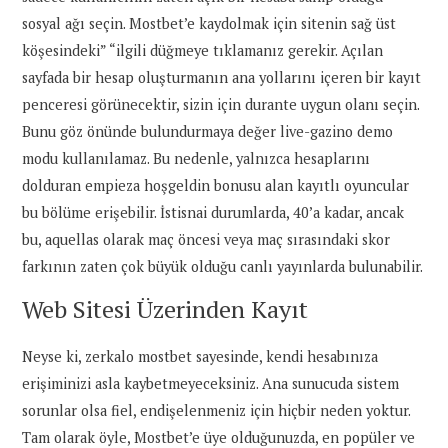
sosyal ağı seçin. Mostbet’e kaydolmak için sitenin sağ üst
köşesindeki” “ilgili düğmeye tıklamanız gerekir. Açılan
sayfada bir hesap oluşturmanın ana yollarını içeren bir kayıt
penceresi görünecektir, sizin için durante uygun olanı seçin.
Bunu göz önünde bulundurmaya değer live-gazino demo
modu kullanılamaz. Bu nedenle, yalnızca hesaplarını
dolduran empieza hoşgeldin bonusu alan kayıtlı oyuncular
bu bölüme erişebilir. İstisnai durumlarda, 40’a kadar, ancak
bu, aquellas olarak maç öncesi veya maç sırasındaki skor
farkının zaten çok büyük olduğu canlı yayınlarda bulunabilir.
Web Sitesi Üzerinden Kayıt
Neyse ki, zerkalo mostbet sayesinde, kendi hesabınıza
erişiminizi asla kaybetmeyeceksiniz. Ana sunucuda sistem
sorunlar olsa fiel, endişelenmeniz için hiçbir neden yoktur.
Tam olarak öyle, Mostbet’e üye olduğunuzda, en popüler ve