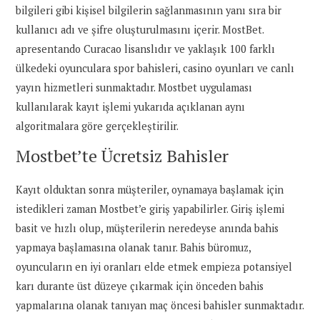
bilgileri gibi kişisel bilgilerin sağlanmasının yanı sıra bir
kullanıcı adı ve şifre oluşturulmasını içerir. MostBet.
apresentando Curacao lisanslıdır ve yaklaşık 100 farklı
ülkedeki oyunculara spor bahisleri, casino oyunları ve canlı
yayın hizmetleri sunmaktadır. Mostbet uygulaması
kullanılarak kayıt işlemi yukarıda açıklanan aynı
algoritmalara göre gerçekleştirilir.
Mostbet’te Ücretsiz Bahisler
Kayıt olduktan sonra müşteriler, oynamaya başlamak için
istedikleri zaman Mostbet’e giriş yapabilirler. Giriş işlemi
basit ve hızlı olup, müşterilerin neredeyse anında bahis
yapmaya başlamasına olanak tanır. Bahis büromuz,
oyuncuların en iyi oranları elde etmek empieza potansiyel
karı durante üst düzeye çıkarmak için önceden bahis
yapmalarına olanak tanıyan maç öncesi bahisler sunmaktadır.