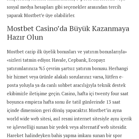
sosyal medya hesapları gibi seçenekler arasından tercih
yaparak Mostbet’e üye olabilirler.
Mostbet Casino’da Büyük Kazanmaya
Hazır Olun
Mostbet cazip ilk üyelik bonusları ve yatırım bonuslarıyla»
«sizleri tatmin ediyor. Havale, Cepbank, Ecopayz
yatırımlarınıza %5 çevrim şartsız yatırım bonusu. Herhangi
bir hizmet veya ürünle alakalı sorularınız varsa, lütfen e-
posta yoluyla ya da canlı sohbet aracılığıyla teknik destek
ekibimizle iletişime geçin. Casino, hafta içi twenty four saat
boyunca empieza hafta sonu ile tatil günlerinde 13 saat
içinde dimension geri dönüş yapacaktır. Mostbet’in ayna
world wide web sitesi, asıl resmi internet sitesiyle aynı içerik
ve işlevselliği sunan bir yedek veya alternatif web sitesidir.
Hareket halindeyken bahis yapma imkanı sunan bir spor