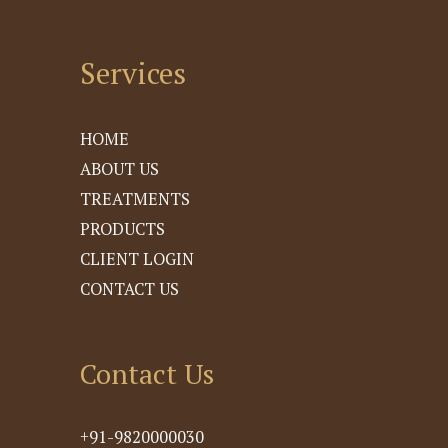
Services
HOME
ABOUT US
TREATMENTS
PRODUCTS
CLIENT LOGIN
CONTACT US
Contact Us
+91-9820000030