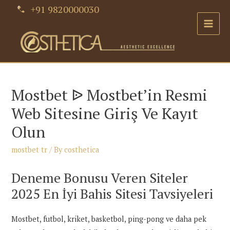
Skip
+91 9820000030
to
Main
content
Men
Mostbet ᐉ Mostbet’in Resmi
Web Sitesine Giriş Ve Kayıt
Olun
mostbet tr
/ By
costhetica
Deneme Bonusu Veren Siteler
2025 En İyi Bahis Sitesi Tavsiyeleri
Mostbet, futbol, kriket, basketbol, ping-pong ve daha pek