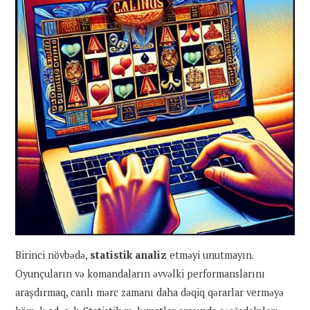
Birinci növbədə,
statistik analiz
etməyi unutmayın.
Oyunçuların və komandaların əvvəlki performanslarını
araşdırmaq, canlı mərc zamanı daha dəqiq qərarlar verməyə