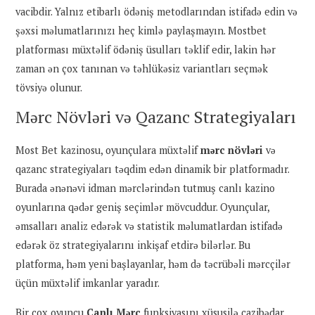
vacibdir. Yalnız etibarlı ödəniş metodlarından istifadə edin və
şəxsi məlumatlarınızı heç kimlə paylaşmayın. Mostbet
platforması müxtəlif ödəniş üsulları təklif edir, lakin hər
zaman ən çox tanınan və təhlükəsiz variantları seçmək
tövsiyə olunur.
Mərc Növləri və Qazanc Strategiyaları
Most Bet kazinosu, oyunçulara müxtəlif
mərc növləri
və
qazanc strategiyaları təqdim edən dinamik bir platformadır.
Burada ənənəvi idman mərclərindən tutmuş canlı kazino
oyunlarına qədər geniş seçimlər mövcuddur. Oyunçular,
əmsalları analiz edərək və statistik məlumatlardan istifadə
edərək öz strategiyalarını inkişaf etdirə bilərlər. Bu
platforma, həm yeni başlayanlar, həm də təcrübəli mərcçilər
üçün müxtəlif imkanlar yaradır.
Bir çox oyunçu
Canlı Mərc
funksiyasını xüsusilə cazibədar