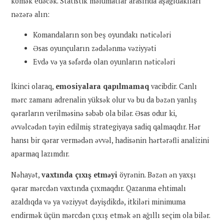
kömək edəcək. Statistik məlumatlar arasında aşağıdakıları
nəzərə alın:
Komandaların son beş oyundakı nəticələri
Əsas oyunçuların zədələnmə vəziyyəti
Evdə və ya səfərdə olan oyunların nəticələri
İkinci olaraq,
emosiyalara qapılmamaq
vacibdir. Canlı
mərc zamanı adrenalin yüksək olur və bu da bəzən yanlış
qərarların verilməsinə səbəb ola bilər. Əsas odur ki,
əvvəlcədən təyin edilmiş strategiyaya sadiq qalmaqdır. Hər
hansı bir qərar vermədən əvvəl, hadisənin hərtərəfli analizini
aparmaq lazımdır.
Nəhayət,
vaxtında çıxış etməyi
öyrənin. Bəzən ən yaxşı
qərar mərcdən vaxtında çıxmaqdır. Qazanma ehtimalı
azaldıqda və ya vəziyyət dəyişdikdə, itkiləri minimuma
endirmək üçün mərcdən çıxış etmək ən ağıllı seçim ola bilər.