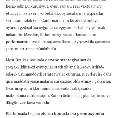
hesab edir. Bu xüsusiyyət, oyun zamanı real vaxtda mərc
etməyə imkan verir və beləliklə, oyunçuların ani qərarlar
verməsini tələb edir. Canlı mərcin ən böyük üstünlüyü,
oyunun gedişatına uyğun strategiyanı dərhal dəyişdirmək
imkanıdır. Məsələn, futbol matçı zamanı komandanın
performansına əsaslanaraq əmsalların dəyişməsi ilə qazanma
şansını artırmaq mümkündür.
Most Bet kazinosunda
qazanc strategiyaları
da
çoxşaxəlidir. Bəzi oyunçular statistik analizlərdən istifadə
edərək uzunmüddətli strategiyalar qururlar. Digərləri isə daha
qısa müddətli yanaşmalarla ani qazanc əldə etməyə çalışırlar.
Əsas məqsəd riskləri minimuma endirərək qazancı
maksimuma çatdırmaqdır. Bunun üçün dəqiq planlaşdırma və
düzgün vaxtlama vacibdir.
Platformada təqdim olunan
bonuslar və promosyonlar
,