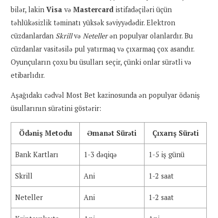
bilər, lakin
Visa
və
Mastercard
istifadəçiləri üçün
təhlükəsizlik təminatı yüksək səviyyədədir. Elektron
cüzdanlardan
Skrill
və
Neteller
ən populyar olanlardır. Bu
cüzdanlar vasitəsilə pul yatırmaq və çıxarmaq çox asandır.
Oyunçuların çoxu bu üsulları seçir, çünki onlar sürətli və
etibarlıdır.
Aşağıdakı cədvəl Most Bet kazinosunda ən populyar ödəniş
üsullarının sürətini göstərir:
Ödəniş Metodu
Əmanət Sürəti
Çıxarış Sürəti
Bank Kartları
1-3 dəqiqə
1-5 iş günü
Skrill
Ani
1-2 saat
Neteller
Ani
1-2 saat