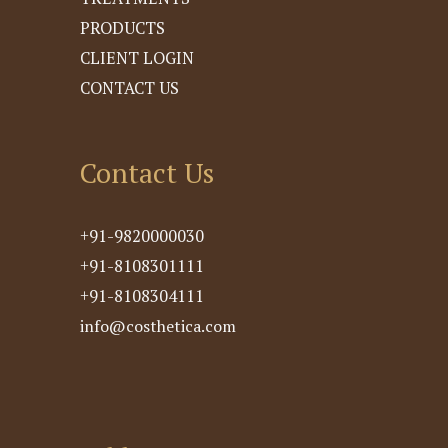
PRODUCTS
CLIENT LOGIN
CONTACT US
Contact Us
+91-9820000030
+91-8108301111
+91-8108304111
info@costhetica.com