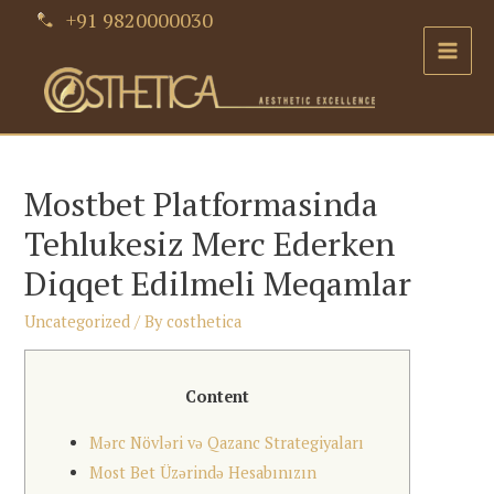
Skip
+91 9820000030
to
Main
content
Men
Mostbet Platformasinda
Tehlukesiz Merc Ederken
Diqqet Edilmeli Meqamlar
Uncategorized
/ By
costhetica
Content
Mərc Növləri və Qazanc Strategiyaları
Most Bet Üzərində Hesabınızın