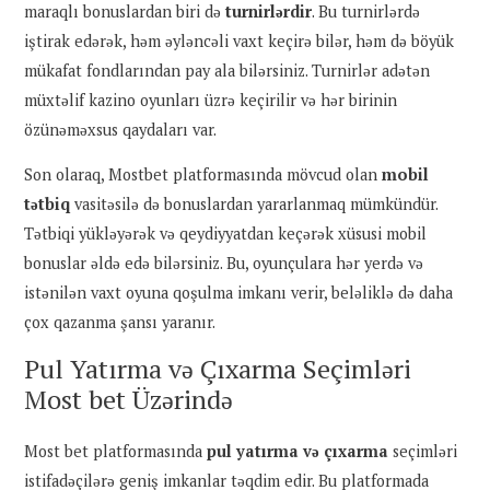
maraqlı bonuslardan biri də
turnirlərdir
. Bu turnirlərdə
iştirak edərək, həm əyləncəli vaxt keçirə bilər, həm də böyük
mükafat fondlarından pay ala bilərsiniz. Turnirlər adətən
müxtəlif kazino oyunları üzrə keçirilir və hər birinin
özünəməxsus qaydaları var.
Son olaraq, Mostbet platformasında mövcud olan
mobil
tətbiq
vasitəsilə də bonuslardan yararlanmaq mümkündür.
Tətbiqi yükləyərək və qeydiyyatdan keçərək xüsusi mobil
bonuslar əldə edə bilərsiniz. Bu, oyunçulara hər yerdə və
istənilən vaxt oyuna qoşulma imkanı verir, beləliklə də daha
çox qazanma şansı yaranır.
Pul Yatırma və Çıxarma Seçimləri
Most bet Üzərində
Most bet platformasında
pul yatırma və çıxarma
seçimləri
istifadəçilərə geniş imkanlar təqdim edir. Bu platformada