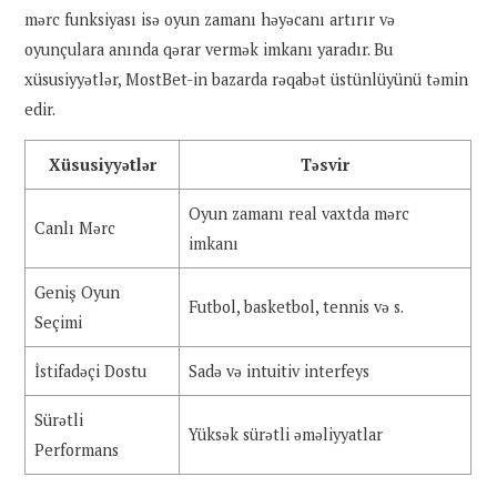
mərc funksiyası isə oyun zamanı həyəcanı artırır və
oyunçulara anında qərar vermək imkanı yaradır. Bu
xüsusiyyətlər, MostBet-in bazarda rəqabət üstünlüyünü təmin
edir.
Xüsusiyyətlər
Təsvir
Oyun zamanı real vaxtda mərc
Canlı Mərc
imkanı
Geniş Oyun
Futbol, basketbol, tennis və s.
Seçimi
İstifadəçi Dostu
Sadə və intuitiv interfeys
Sürətli
Yüksək sürətli əməliyyatlar
Performans