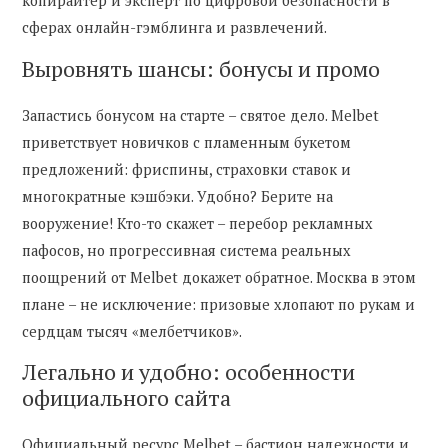
копирайтер и эксперт по цифровой безопасности в
сферах онлайн-гэмблинга и развлечений.
Выровнять шансы: бонусы и промо
Запастись бонусом на старте – святое дело. Melbet
приветствует новичков с пламенным букетом
предложений: фриспины, страховки ставок и
многократные кэшбэки. Удобно? Берите на
вооружение! Кто-то скажет – перебор рекламных
пафосов, но прогрессивная система реальных
поощрений от Melbet докажет обратное. Москва в этом
плане – не исключение: призовые хлопают по рукам и
сердцам тысяч «мелбетчиков».
Легально и удобно: особенности
официального сайта
Официальный ресурс Melbet – бастион надежности и