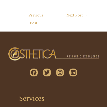
Post
←
Previous
Next Post
→
navigation
Post
Services