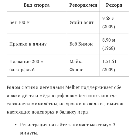
Вид спорта
Рекордсмен
Рекорд
9.58 с
Бег 100 м
Усэйн Болт
(2009)
8,90 м
Прыжки в длину
Боб Бимон
(1968)
Плавание 200 м
Майкл
1:51.51
баттерфляй
Фелпс
(2009)
Рядом с этими легендами Melbet поддерживает обе
ложки дёгтя и мёда в цифровом беттинге: иногда
сложности мимолётны, но уровни вывода и лимитов —
настоящие подспорья к балансу игры.
Регистрация на сайте занимает максимум 3
минуты.