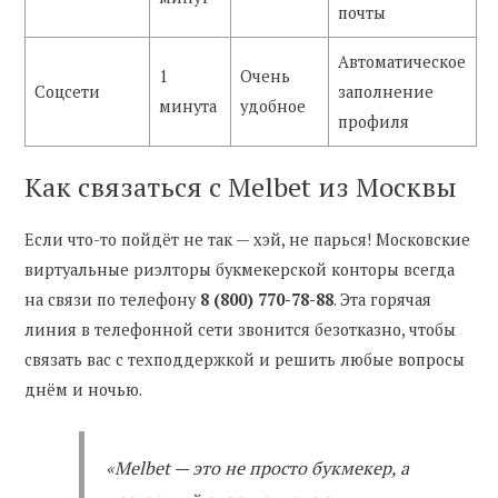
почты
Автоматическое
1
Очень
Соцсети
заполнение
минута
удобное
профиля
Как связаться с Melbet из Москвы
Если что-то пойдёт не так — хэй, не парься! Московские
виртуальные риэлторы букмекерской конторы всегда
на связи по телефону
8 (800) 770-78-88
. Эта горячая
линия в телефонной сети звонится безотказно, чтобы
связать вас с техподдержкой и решить любые вопросы
днём и ночью.
«Melbet — это не просто букмекер, а