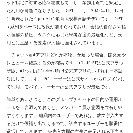
ット指定に対する応答精度も向上し、業務用途でも安定し
た利用が可能になりました。 GPT-5.1 は、2025年11月12日
に発表された OpenAI の最新大規模言語モデルです。 GPT-
5 系列をベースに改良が加えられており、会話の自然さや指
示理解の精度、タスクに応じた思考深度の最適化など、実
用性に直結する要素が大幅に強化されています。
「チャットgptアプリ どれが本物」か迷った場合、開発元や
レビューを確認するのが確実です。 ChatGPTは公式ブラウ
ザ版、iOSおよびAndroid向け公式アプリのいずれも日本語
対応しています。 PCユーザーは公式サイトからログインし
て利用、モバイルユーザーは公式アプリが最適です。
簡単なあいさつと、このグループチャットの目的や運用ル
ールを一言添えておくと、メンバー全員が意図を共有しや
すくなります。 組織内のユーザーであれば、数文字入力す
るだけで候補が出てくるので、該当するユーザーを順番に
選択していきます。 宛先入力欄の右側に表示される下向き