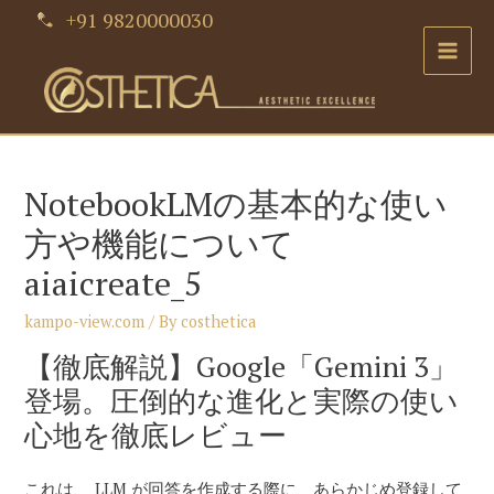
Skip
+91 9820000030
to
Main
content
Men
NotebookLMの基本的な使い
方や機能について
aiaicreate_5
kampo-view.com
/ By
costhetica
【徹底解説】Google「Gemini 3」
登場。圧倒的な進化と実際の使い
心地を徹底レビュー
これは、 LLM が回答を作成する際に、あらかじめ登録して