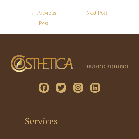
Post
←
Previous
Next Post
→
navigation
Post
Services