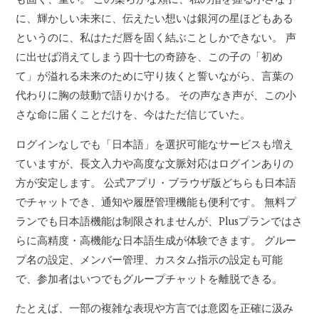
に、輝かしい未来に、伝えたい想いは銀河の星ほどもある
というのに、私はただ唇を固く結ぶことしかできない。 声
に出せば消えてしまう四十七の奇跡を、この子の「初め
て」が溢れる未来のために守り抜くと誓いながら、言葉の
代わりに胸の鼓動で語りかける。 その声なき声が、この小
さな命に届くことだけを、今はただ信じていた。
ログインなしでも「日本語」を選択可能なサービスも増え
ていますが、長文入力や高度な文脈対応はログインありの
方が安定します。 公式アプリ・ブラウザ版どちらも日本語
でチャットでき、通知や履歴管理機能も便利です。 無料プ
ランでも日本語機能は制限されませんが、Plusプランではさ
らに高精度・高機能な日本語生成が体験できます。 グルー
プ名の設定、メンバー管理、カスタム指示の設定も可能
で、参加者はいつでもグループチャットを離脱できる。
たとえば、一部の複雑な表現や方言では意図を正確に汲み