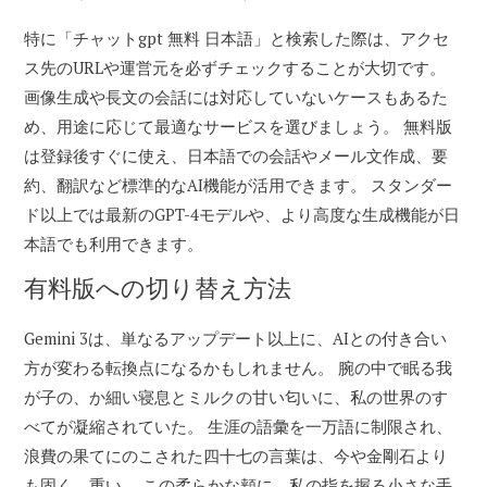
特に「チャットgpt 無料 日本語」と検索した際は、アクセ
ス先のURLや運営元を必ずチェックすることが大切です。
画像生成や長文の会話には対応していないケースもあるた
め、用途に応じて最適なサービスを選びましょう。 無料版
は登録後すぐに使え、日本語での会話やメール文作成、要
約、翻訳など標準的なAI機能が活用できます。 スタンダー
ド以上では最新のGPT-4モデルや、より高度な生成機能が日
本語でも利用できます。
有料版への切り替え方法
Gemini 3は、単なるアップデート以上に、AIとの付き合い
方が変わる転換点になるかもしれません。 腕の中で眠る我
が子の、か細い寝息とミルクの甘い匂いに、私の世界のす
べてが凝縮されていた。 生涯の語彙を一万語に制限され、
浪費の果てにのこされた四十七の言葉は、今や金剛石より
も固く、重い。 この柔らかな頬に、私の指を握る小さな手