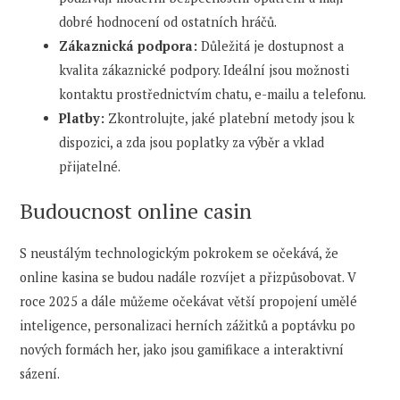
dobré hodnocení od ostatních hráčů.
Zákaznická podpora:
Důležitá je dostupnost a
kvalita zákaznické podpory. Ideální jsou možnosti
kontaktu prostřednictvím chatu, e-mailu a telefonu.
Platby:
Zkontrolujte, jaké platební metody jsou k
dispozici, a zda jsou poplatky za výběr a vklad
přijatelné.
Budoucnost online casin
S neustálým technologickým pokrokem se očekává, že
online kasina se budou nadále rozvíjet a přizpůsobovat. V
roce 2025 a dále můžeme očekávat větší propojení umělé
inteligence, personalizaci herních zážitků a poptávku po
nových formách her, jako jsou gamifikace a interaktivní
sázení.