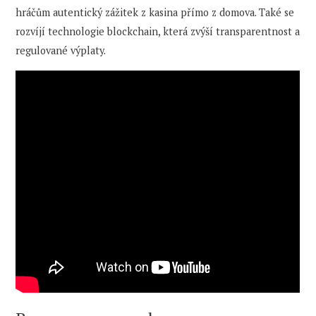
hráčům autentický zážitek z kasina přímo z domova. Také se
rozvíjí technologie blockchain, která zvýší transparentnost a
regulované výplaty.