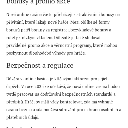
Bonusy a promo akce
Nová online casina často přicházejí s atraktivními bonusy na
přivítání, které lákají nové hráče. Mezi oblíbené formy
bonusů patří bonusy za registraci, bezvkladové bonusy a
rulety s nízkým vkladem. Důležité je také sledovat
pravidelné promo akce a věrnostní programy, které mohou
poskytnout dlouhodobé výhody pro hráče.
Bezpečnost a regulace
Důvěra v online kasina je klíčovým faktorem pro jejich
úspěch. V roce 2025 se očekává, že nová online casina budou
tvrdě pracovat na dodržování bezpečnostních standardů a
předpisů. Hráči by měli vždy kontrolovat, zda má vybrané
casino licenci a zda používá šifrování pro ochranu osobních a
platebních údajů.