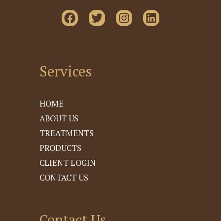
Services
HOME
ABOUT US
TREATMENTS
PRODUCTS
CLIENT LOGIN
CONTACT US
Contact Us