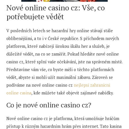
Nové online casino cz: Vše, co
potřebujete vědět
V posledních letech se hazardní hry online stávají stále
oblíbenějšími, a to i v České republice. S příchodem nových
platforem, které nabízejí širokou škálu her a služeb, je
důležité vědět, na co se zaměřit. Pokud hledáte nové online
casino cz, které splní vaše očekávání, jste na správném místě.
Představíme vám vše, co byste měli o těchto platformách
vědět, abyste si mohli užít maximální zábavu. Zároveň se
podíváme na nové online casino cz
nejlepsi zahranicni
online casina
, kde můžete také objevit zajímavé nabídky.
Co je nové online casino cz?
Nové online casino cz je platforma, která umožňuje hráčům
přístup k různým hazardním hrám přes internet. Tato kasina