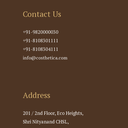
Contact Us
+91-9820000030
+91-8108301111
+91-8108304111
info@costhetica.com
Address
201 / 2nd Floor, Eco Heights,
Shri Nityanand CHSL,