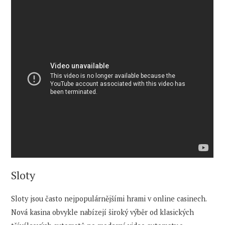
Sloty
Sloty jsou často nejpopulárnějšími hrami v online casinech.
Nová kasina obvykle nabízejí široký výběr od klasických