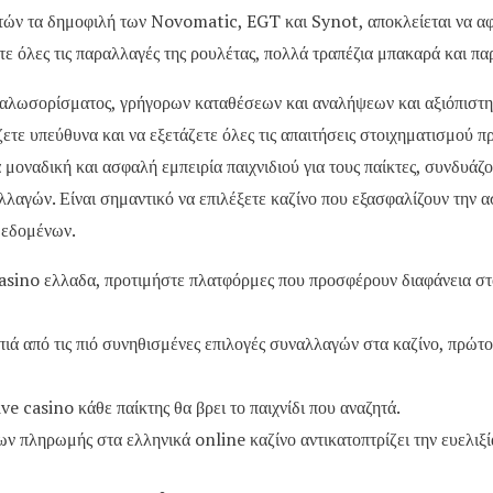
αυτών τα δημοφιλή των Novomatic, EGT και Synot, αποκλείεται να αφ
ίτε όλες τις παραλλαγές της ρουλέτας, πολλά τραπέζια μπακαρά και π
λωσορίσματος, γρήγορων καταθέσεων και αναλήψεων και αξιόπιστης 
ετε υπεύθυνα και να εξετάζετε όλες τις απαιτήσεις στοιχηματισμού π
οναδική και ασφαλή εμπειρία παιχνιδιού για τους παίκτες, συνδυάζοντ
λαγών. Είναι σημαντικό να επιλέξετε καζίνο που εξασφαλίζουν την 
δεδομένων.
casino ελλαδα, προτιμήστε πλατφόρμες που προσφέρουν διαφάνεια στ
πιά από τις πιό συνηθισμένες επιλογές συναλλαγών στα καζίνο, πρώτον
ive casino κάθε παίκτης θα βρει το παιχνίδι που αναζητά.
πληρωμής στα ελληνικά online καζίνο αντικατοπτρίζει την ευελιξία