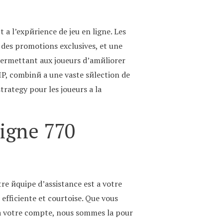
а l’expйrience de jeu en ligne. Les
des promotions exclusives, et une
 permettant aux joueurs d’amйliorer
IP, combinй а une vaste sйlection de
trategy pour les joueurs а la
ligne 770
tre йquipe d’assistance est а votre
efficiente et courtoise. Que vous
s а votre compte, nous sommes lа pour