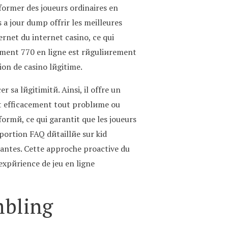
former des joueurs ordinaires en
 а jour dump offrir les meilleures
ernet du internet casino, ce qui
shment 770 en ligne est rйguliиrement
ion de casino lйgitime.
sa lйgitimitй. Ainsi, il offre un
t efficacement tout problиme ou
nformй, ce qui garantit que les joueurs
 portion FAQ dйtaillйe sur kid
rantes. Cette approche proactive du
xpйrience de jeu en ligne
mbling