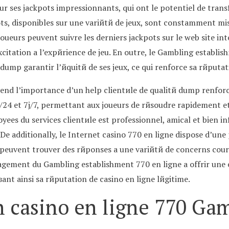
ur ses jackpots impressionnants, qui ont le potentiel de trans
ts, disponibles sur une variйtй de jeux, sont constamment mis
oueurs peuvent suivre les derniers jackpots sur le web site int
citation а l’expйrience de jeu. En outre, le Gambling establi
dump garantir l’йquitй de ses jeux, ce qui renforce sa rйputat
nd l’importance d’un help clientиle de qualitй dump renforcer 
4 et 7j/7, permettant aux joueurs de rйsoudre rapidement e
oyees du services clientиle est professionnel, amical et bien i
. De additionally, le Internet casino 770 en ligne dispose d’une
s peuvent trouver des rйponses а une variйtй de concerns cou
gement du Gambling establishment 770 en ligne а offrir une e
зant ainsi sa rйputation de casino en ligne lйgitime.
 casino en ligne 770 Ga