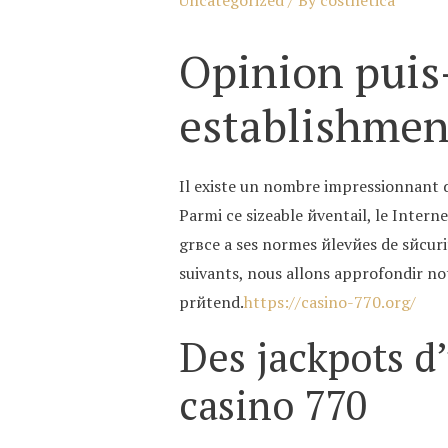
Uncategorized
/ By
costhetica
Opinion puis
establishment
Il existe un nombre impressionnant de
Parmi ce sizeable йventail, le Intern
grвce а ses normes йlevйes de sйcuri
suivants, nous allons approfondir not
prйtend.
https://casino-770.org/
Des jackpots d
casino 770