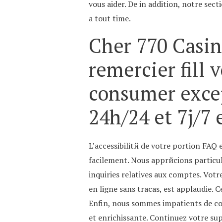
vous aider. De in addition, notre se
а tout time.
Cher 770 Casin
remercier fill 
consumer excep
24h/24 et 7j/7
L’accessibilitй de votre portion FA
facilement. Nous apprйcions partic
inquiries relatives aux comptes. Votr
en ligne sans tracas, est applaudie.
Enfin, nous sommes impatients de con
et enrichissante. Continuez votre sup