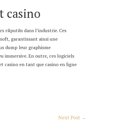
t casino
rs rйputйs dans l’industrie. Ces
oft, garantissant ainsi une
nnus dump leur graphisme
u immersive. En outre, ces logiciels
t casino en tant que casino en ligne
Next Post
→