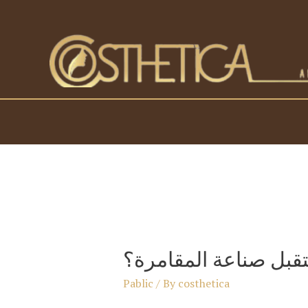
Skip
to
content
تقبل صناعة المقامرة؟
Pablic
/ By
costhetica