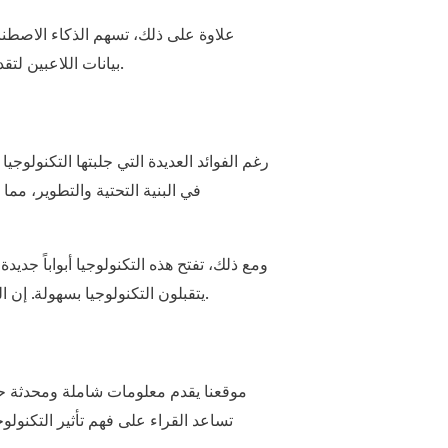
علاوة على ذلك، تسهم الذكاء الاصطنا
بيانات اللاعبين لتقديم توصيات وتحديثات مخصصة، مما يزيد من مستوى التفاعل الشخصي ويجعل تجربة المقامرة أكثر تفرداً وجاذبية.
رغم الفوائد العديدة التي جلبتها التكنولوجي
في البنية التحتية والتطوير، مم
ومع ذلك، تفتح هذه التكنولوجيا أبواباً جدي
يتقبلون التكنولوجيا بسهولة. إن القدرة على تقديم تجارب لعب غامرة ومخصصة تجعل من الممكن جذب جمهور عالمي وزيادة الإيرادات بشكل كبير.
موقعنا يقدم معلومات شاملة ومحدثة حول
تساعد القراء على فهم تأثير التكنولو