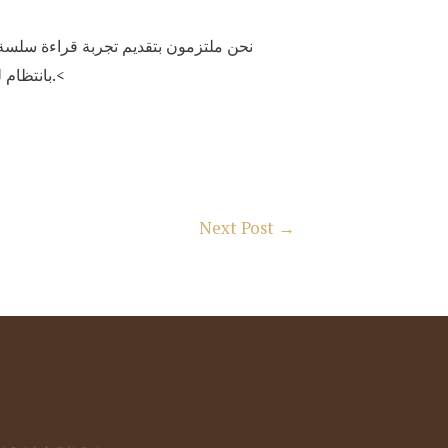
نحن ملتزمون بتقديم تجربة قراءة سلسة و
بانتظام للاطلاع على كل ما هو جديد في عالم التكنولوجيا والمقامرة، والاستفادة من التحديثات اليومية والمقالات الحصرية.<
Next Post
→