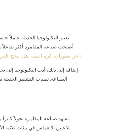
تعتبر التكنولوجيا الحديثة عاملاً ح
أصبحت صناعة المقامرة أكثر تفاعلاً 
https://alqalea-news.net/103339/آخر-تطورات-كرة-السلة-هل-تنجح-الفرق-العر/
إضافة إلى ذلك، أدت التكنولوجيا إلى ت
الصناعة. تقنيات التشفير الحديثة
تشهد صناعة المقامرة تحولاً كبيراً
للاعبين الانغماس في بيئات ثلاثية ا