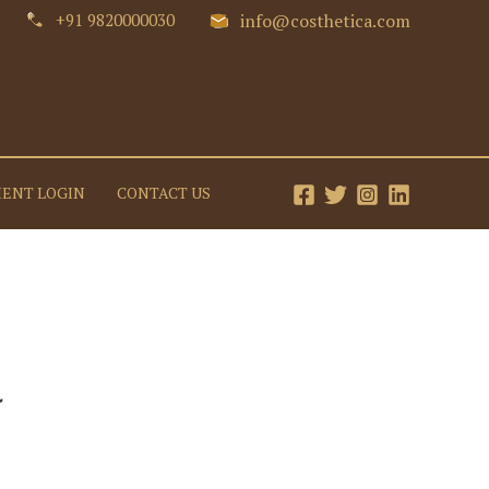
+91 9820000030
info@costhetica.com
IENT LOGIN
CONTACT US
ك