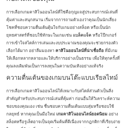
การเลือกเกมคาสิโนออนไลน์ที่ใช่คือกุญแจสู่ประสบการณ์เล่นที่
คุ้มค่าและสนุกสนาน เริ่มจากการถามตัวเองว่าคุณเป็นนักเสี่ยง
โชคที่ชอบความตื่นเต้นดุ้นใจกับเกมอย่างสล็อต หรือเป็นนัก
ยุทธศาสตร์ที่ชอบใช้ทักษะในเกมเช่น
แบล็คแจ็ค
หรือโป๊กเกอร์
การเข้าใจสไตล์การเล่นและงบประมาณของคุณจะช่วยกรองตัว
เลือกได้มาก อย่าลืมมองหา
คาสิโนออนไลน์ที่น่าเชื่อถือ
ที่มีเกม
ให้เลือกหลากหลายและให้บริการอย่างเป็นธรรม เพื่อให้ทุกครั้งที่
คุณลงเดิมพันเป็นการลงทุนในความบันเทิงอย่างแท้จริง
ความตื่นเต้นของเกมบนโต๊ะแบบเรียลไทม์
การเลือกเกมคาสิโนออนไลน์ให้เหมาะกับสไตล์ส่วนตัวเป็นสิ่ง
สำคัญสำหรับประสบการณ์เล่นที่คุ้มค่า ก่อนอื่นให้วิเคราะห์ความ
ชอบของคุณเอง เช่น ชื่นชอบความตื่นเต้นแบบสุ่มหรือชอบใช้
กลยุทธ์ หากคุณเป็นมือใหม่
เกมคาสิโนออนไลน์ยอดนิยม
อย่าง
สล็อตหรือรูเล็ตอาจเป็นจุดเริ่มต้นที่ดีเนื่องจากกฎกติกาที่เรียบง่าย