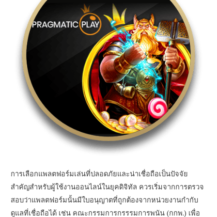
การเลือกแพลตฟอร์มเล่นที่ปลอดภัยและน่าเชื่อถือเป็นปัจจัย
สำคัญสำหรับผู้ใช้งานออนไลน์ในยุคดิจิทัล ควรเริ่มจากการตรวจ
สอบว่าแพลตฟอร์มนั้นมีใบอนุญาตที่ถูกต้องจากหน่วยงานกำกับ
ดูแลที่เชื่อถือได้ เช่น คณะกรรมการกรรรมการพนัน (กกพ.) เพื่อ