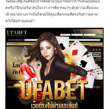
ในขณะที่ผู้เล่นที่ชอบการคิดคำนวณอาจพบว่าการเล่นแบล็คแจ็
คหรือโป๊กเกอร์น่าสนใจกว่า การพิจารณาระดับความเสี่ยงและ
เป้าหมายทางการเงินก็ช่วยให้คุณเลือกเกมที่ตรงกับความคาด
หวังได้อย่างแม่นยำ