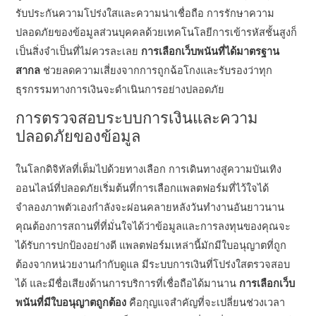
รับประกันความโปร่งใสและความน่าเชื่อถือ การรักษาความ
ปลอดภัยของข้อมูลส่วนบุคคลด้วยเทคโนโลยีการเข้ารหัสชั้นสูงก็
เป็นสิ่งจำเป็นที่ไม่ควรละเลย
การเลือกเว็บพนันที่ได้มาตรฐาน
สากล
ช่วยลดความเสี่ยงจากการถูกฉ้อโกงและรับรองว่าทุก
ธุรกรรมทางการเงินจะดำเนินการอย่างปลอดภัย
การตรวจสอบระบบการเงินและความ
ปลอดภัยของข้อมูล
ในโลกดิจิทัลที่เต็มไปด้วยทางเลือก การเดินทางสู่ความบันเทิง
ออนไลน์ที่ปลอดภัยเริ่มต้นที่การเลือกแพลตฟอร์มที่ไว้ใจได้
จำลองภาพตัวเองกำลังจะผ่อนคลายหลังวันทำงานอันยาวนาน
คุณต้องการสถานที่ที่มั่นใจได้ว่าข้อมูลและการลงทุนของคุณจะ
ได้รับการปกป้องอย่างดี แพลตฟอร์มเหล่านี้มักมีใบอนุญาตที่ถูก
ต้องจากหน่วยงานกำกับดูแล มีระบบการเงินที่โปร่งใสตรวจสอบ
ได้ และมีชื่อเสียงด้านการบริการที่เชื่อถือได้มานาน
การเลือกเว็บ
พนันที่มีใบอนุญาตถูกต้อง
คือกุญแจสำคัญที่จะเปลี่ยนช่วงเวลา