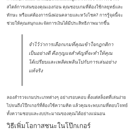
สไตล์การเล่นของคุณเองก่อน คุณชอบเกมที่ต้องใช้กลยุทธ์และ
ทักษะ หรือแค่ต้องการนั่งผ่อนคลายและหวังโชค? การรู้จุดนี้จะ
ช่วยให้คุณสนุกและจัดการเงินได้มีประสิทธิภาพมากขึ้น
จำไว้ว่าการเลือกเกมที่คุณเข้าใจกฎกติกา
เป็นอย่างดี คือกุญแจสำคัญที่จะทำให้คุณ
ได้เปรียบและเพลิดเพลินไปกับการเล่นอย่าง
แท้จริง
ลองสำรวจเกมประเภทต่างๆ อย่างรอบคอบ ตั้งแต่สล็อตที่เล่นง่าย
ไปจนถึงโป๊กเกอร์ที่ต้องใช้ความคิด แล้วคุณจะพบเกมที่ตอบโจทย์
ทั้งความชอบและงบประมาณของคุณได้อย่างแน่นอน
วิธีเพิ่มโอกาสชนะในโป๊กเกอร์