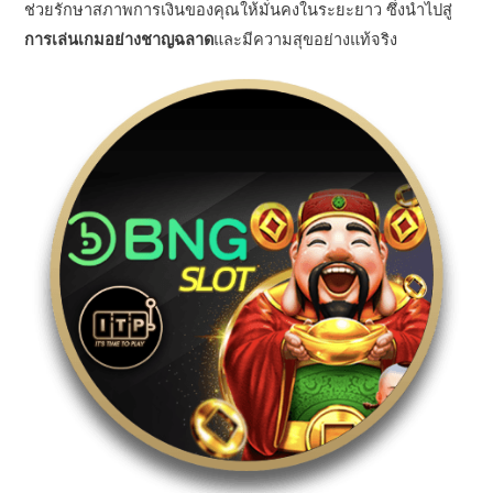
ช่วยรักษาสภาพการเงินของคุณให้มั่นคงในระยะยาว ซึ่งนำไปสู่
การเล่นเกมอย่างชาญฉลาด
และมีความสุขอย่างแท้จริง