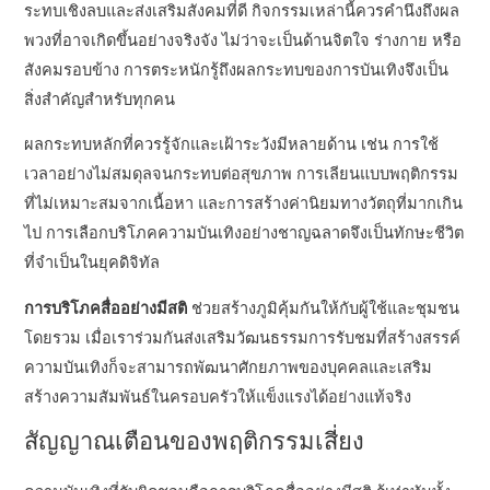
ระทบเชิงลบและส่งเสริมสังคมที่ดี กิจกรรมเหล่านี้ควรคำนึงถึงผล
พวงที่อาจเกิดขึ้นอย่างจริงจัง ไม่ว่าจะเป็นด้านจิตใจ ร่างกาย หรือ
สังคมรอบข้าง การตระหนักรู้ถึงผลกระทบของการบันเทิงจึงเป็น
สิ่งสำคัญสำหรับทุกคน
ผลกระทบหลักที่ควรรู้จักและเฝ้าระวังมีหลายด้าน เช่น การใช้
เวลาอย่างไม่สมดุลจนกระทบต่อสุขภาพ การเลียนแบบพฤติกรรม
ที่ไม่เหมาะสมจากเนื้อหา และการสร้างค่านิยมทางวัตถุที่มากเกิน
ไป การเลือกบริโภคความบันเทิงอย่างชาญฉลาดจึงเป็นทักษะชีวิต
ที่จำเป็นในยุคดิจิทัล
การบริโภคสื่ออย่างมีสติ
ช่วยสร้างภูมิคุ้มกันให้กับผู้ใช้และชุมชน
โดยรวม เมื่อเราร่วมกันส่งเสริมวัฒนธรรมการรับชมที่สร้างสรรค์
ความบันเทิงก็จะสามารถพัฒนาศักยภาพของบุคคลและเสริม
สร้างความสัมพันธ์ในครอบครัวให้แข็งแรงได้อย่างแท้จริง
สัญญาณเตือนของพฤติกรรมเสี่ยง