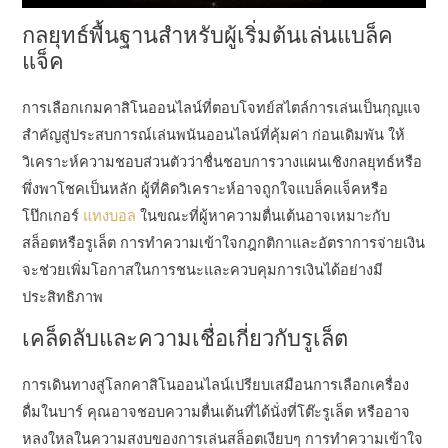
กลยุทธ์พื้นฐานสำหรับผู้เริ่มต้นเล่นแบล็ค
แจ็ค
การเลือกเกมคาสิโนออนไลน์ที่ตอบโจทย์สไตล์การเล่นเป็นกุญแจ
สำคัญสู่ประสบการณ์เล่นพนันออนไลน์ที่คุ้มค่า ก่อนเดิมพัน ให้
วิเคราะห์ความชอบส่วนตัวว่าชื่นชอบการวางแผนเชิงกลยุทธ์หรือ
พึ่งพาโชคเป็นหลัก ผู้ที่คิดวิเคราะห์อาจถูกใจแบล็คแจ็คหรือ
โป๊กเกอร์
แทงบอล
ในขณะที่ผู้หาความตื่นเต้นอาจเหมาะกับ
สล็อตหรือรูเล็ต การทำความเข้าใจกฎกติกาและอัตราการจ่ายเงิน
จะช่วยเพิ่มโอกาสในการชนะและควบคุมการเงินได้อย่างมี
ประสิทธิภาพ
เคล็ดลับและความเชื่อเกี่ยวกับรูเล็ต
การเดินทางสู่โลกคาสิโนออนไลน์เปรียบเสมือนการเลือกเครื่อง
ดื่มในบาร์ คุณอาจชอบความตื่นเต้นที่ได้นั่งที่โต๊ะรูเล็ต หรืออาจ
หลงใหลในความสงบของการเล่นสล็อตเงียบๆ การทำความเข้าใจ