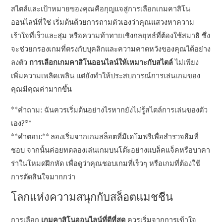
สไตล์และเป้าหมายของคุณคือกุญแจสู่การเลือกเกมคาสิโน
ออนไลน์ที่ใช่ เริ่มต้นด้วยการถามตัวเองว่าคุณแสวงหาความ
เร้าใจที่เร็วและสุ่ม หรือความท้าทายเชิงกลยุทธ์ที่ต้องใช้สมาธิ ซึ่ง
จะช่วยกรองเกมที่ตรงกับบุคลิกและความคาดหวังของคุณได้อย่าง
ลงตัว
การเลือกเกมคาสิโนออนไลน์ให้เหมาะกับสไตล์
ไม่เพียง
เพิ่มความเพลิดเพลิน แต่ยังทำให้ประสบการณ์การเล่นเกมของ
คุณมีคุณค่ามากขึ้น
**คำถาม: ฉันควรเริ่มต้นอย่างไรหากยังไม่รู้สไตล์การเล่นของตัว
เอง?**
**คำตอบ:** ลองเริ่มจากเกมสล็อตที่มีเดโมฟรีเพื่อสำรวจธีมที่
ชอบ จากนั้นค่อยทดลองเล่นเกมบนโต๊ะอย่างแบล็คแจ็คหรือบาคา
ร่าในโหมดฝึกหัด เพื่อดูว่าคุณชอบเกมที่เร็วๆ หรือเกมที่ต้องใช้
การตัดสินใจมากกว่า
โลกแห่งความสนุกกับสล็อตแมชชีน
การเลือก
เกมคาสิโนออนไลน์ที่ดีที่สุด
ควรเริ่มจากการเข้าใจ