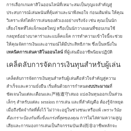
การเลือกเกมคาสิโนออนไลน์ที่เหมาะสมเป็นกุญแจสำคัญสู่
ประสบการณ์เล่นพนันที่คุ้มค่าและน่าพึงพอใจ ก่อนเดิมพัน ให้คุณ
วิเคราะห์สไตล์การเล่นของตัวเองอย่างจริงจัง เช่น คุณเป็นนัก
เสี่ยงโชคที่ไล่แจ็กพอตใหญ่ หรือเป็นนักวางแผนที่ชอบเกมใช้
กลยุทธ์อย่างบาคาร่าและแบล็คแจ็ค การทำความเข้าใจนี้จะช่วย
ให้คุณจัดการเงินและอารมณ์ได้มีประสิทธิภาพ ซึ่งเป็นหนึ่งใน
เทคนิคการเล่นคาสิโนออนไลน์
ที่ผู้เล่นมืออาชีพนิยมปฏิบัติ
เคล็ดลับการจัดการเงินทุนสำหรับผู้เล่น
เคล็ดลับการจัดการเงินทุนสำหรับผู้เล่นคือหัวใจสำคัญสู่ความ
สำเร็จและความยั่งยืน เริ่มต้นด้วยการกำหนด
งบประมาณ
ที่
ชัดเจนในแต่ละเดือนและ严格遵守เสมอ แบ่งเงินทุนออกเป็นส่วน
เล็กๆ สำหรับแต่ละ session การเล่น และที่สำคัญคือ ต้องรู้จักหยุด
เมื่อถึงขีดจำกัดที่ตั้งไว้ ไม่ว่าจะอยู่ในช่วงชนะหรือแพ้
เพราะวินัย
คือเกราะป้องกันที่แข็งแกร่งที่สุดของคุณ
การไม่ไล่ตามความสูญ
เสียและการมองการเล่นเป็นกิจกรรมบันเทิง而非อาชีพหลักจะ