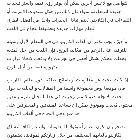
التواصل مع لاعبين آخرين يمكن أن يوفر رؤى قيمة واستراتيجيات
جديدة للمحاولة. سواء كان ذلك من خلال منتديات الإنترنت أو
اللقاءات في الكازينو، يُعتبر تبادل الخبرات واحدًا من أفضل الطرق
لتعلم مهارات جديدة وتطبيقها بنجاح في اللعب.
وأخيرًا، يجب تذكر أن ألعاب الكازينو هي في المقام الأول وسيلة
للترفيه. على الرغم من إمكانية الربح، فإن اللعب من أجل المتعة
يجعلك تتحكم بشكل أفضل في تجربتك ولا يدفعك لاتخاذ قرارات
متهورة فقط من أجل الربح.
إذا كنت تبحث عن معلومات أو نصائح إضافية حول عالم الكازينو،
فإن موقعنا يوفر مجموعة واسعة من المقالات والتحليلات حول
أحدث الاتجاهات والاستراتيجيات في هذا المجال. نلتزم بتقديم
محتوى مُحدث وموثوق يمكن أن يساعد المبتدئين والمحترفين على
حد سواء في النجاح في ألعاب الكازينو.
نفتخر بأن نكون مصدراً موثوقًا للمعلومات والدعم لكافة عشاق
الكازينو بألعابهم المختلفة. من خلال زيارتكم لموقعنا، تضمنون