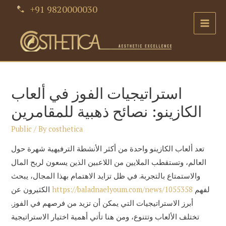
Skip
+91 9820000030
to
Main
content
Men
استراتيجيات الفوز في ألعاب
الكازينو: نصائح ذهبية للمقامرين
Public
/ By
costhetica
تعد ألعاب الكازينو واحدة من أكثر الأنشطة الترفيهية شهرة حول
العالم، وتستقطب الملايين من اللاعبين الذين يسعون لربح المال
والاستمتاع بالتجربة. في ظل تزايد الاهتمام بهذا المجال، يبحث
لفهم
https://baladnaelyoum.com/news/1055358
الكثيرون عن
أبرز الاستراتيجيات التي يمكن أن تزيد من فرصهم في الفوز.
تختلف الألعاب وتتنوع، ومن هنا تأتي أهمية اختيار الاستراتيجية