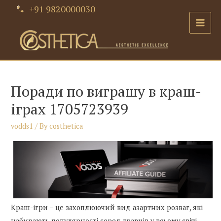
Skip
+91 9820000030
to
Main
content
Men
Поради по виграшу в краш-
іграх 1705723939
vodds1
/ By
costhetica
Краш-ігри – це захоплюючий вид азартних розваг, які
набирають популярності серед гравців у всьому світі.