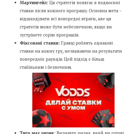
Мартингейл:
Ця стратегія полягає в подвоєнні
ставки після кожного програшу. Основна мета –
відшкодувати всі попередні втрати, але ця
стратегія може бути небезпечною, якщо ви
зустрінете серію програшів.
Фіксовані ставки:
Гравці роблять однакові
ставки на кожну гру, незважаючи на результати
попередніх раундів. Цей підхід є більш
стабільним і безпечним.
Тигр має ризик:
Визначте ризик, який ви готові