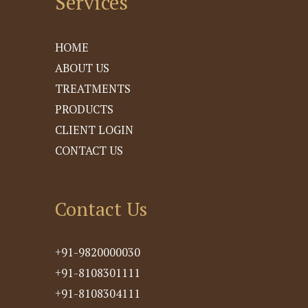
Services
HOME
ABOUT US
TREATMENTS
PRODUCTS
CLIENT LOGIN
CONTACT US
Contact Us
+91-9820000030
+91-8108301111
+91-8108304111