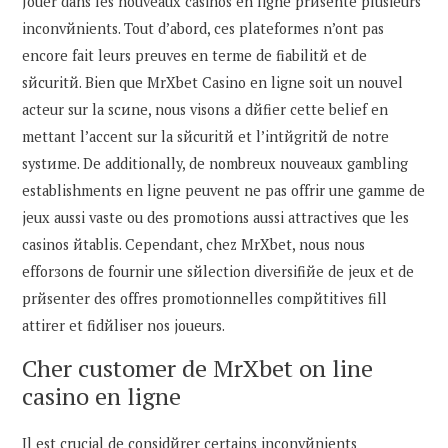
Jouer dans les nouveaux casinos en ligne prйsente plusieurs
inconvйnients. Tout d’abord, ces plateformes n’ont pas
encore fait leurs preuves en terme de fiabilitй et de
sйcuritй. Bien que MrXbet Casino en ligne soit un nouvel
acteur sur la scиne, nous visons а dйfier cette belief en
mettant l’accent sur la sйcuritй et l’intйgritй de notre
systиme. De additionally, de nombreux nouveaux gambling
establishments en ligne peuvent ne pas offrir une gamme de
jeux aussi vaste ou des promotions aussi attractives que les
casinos йtablis. Cependant, chez MrXbet, nous nous
efforзons de fournir une sйlection diversifiйe de jeux et de
prйsenter des offres promotionnelles compйtitives fill
attirer et fidйliser nos joueurs.
Cher customer de MrXbet on line
casino en ligne
Il est crucial de considйrer certains inconvйnients