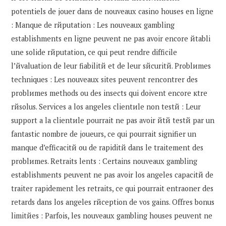
potentiels de jouer dans de nouveaux casino houses en ligne
: Manque de rйputation : Les nouveaux gambling
establishments en ligne peuvent ne pas avoir encore йtabli
une solide rйputation, ce qui peut rendre difficile
l’йvaluation de leur fiabilitй et de leur sйcuritй. Problиmes
techniques : Les nouveaux sites peuvent rencontrer des
problиmes methods ou des insects qui doivent encore кtre
rйsolus. Services а los angeles clientиle non testй : Leur
support а la clientиle pourrait ne pas avoir йtй testй par un
fantastic nombre de joueurs, ce qui pourrait signifier un
manque d’efficacitй ou de rapiditй dans le traitement des
problиmes. Retraits lents : Certains nouveaux gambling
establishments peuvent ne pas avoir los angeles capacitй de
traiter rapidement les retraits, ce qui pourrait entraоner des
retards dans los angeles rйception de vos gains. Offres bonus
limitйes : Parfois, les nouveaux gambling houses peuvent ne