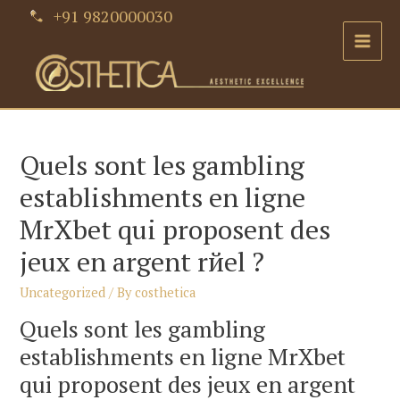
Skip
+91 9820000030
to
Main
content
Men
Quels sont les gambling
establishments en ligne
MrXbet qui proposent des
jeux en argent rйel ?
Uncategorized
/ By
costhetica
Quels sont les gambling
establishments en ligne MrXbet
qui proposent des jeux en argent